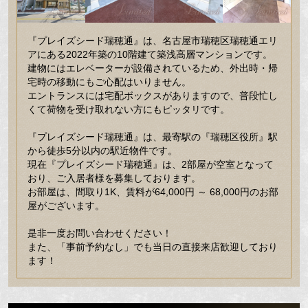
『プレイズシード瑞穂通』は、名古屋市瑞穂区瑞穂通エリ
アにある2022年築の10階建て築浅高層マンションです。
建物にはエレベーターが設備されているため、外出時・帰
宅時の移動にもご心配はいりません。
エントランスには宅配ボックスがありますので、普段忙し
くて荷物を受け取れない方にもピッタリです。
『プレイズシード瑞穂通』は、最寄駅の『瑞穂区役所』駅
から徒歩5分以内の駅近物件です。
現在『プレイズシード瑞穂通』は、2部屋が空室となって
おり、ご入居者様を募集しております。
お部屋は、間取り1K、賃料が64,000円 ～ 68,000円のお部
屋がございます。
是非一度お問い合わせください！
また、「事前予約なし」でも当日の直接来店歓迎しており
ます！