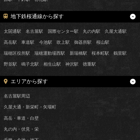
地下鉄桜通線から探す
太閤通駅
名古屋駅
国際センター駅
丸の内駅
久屋大通駅
高岳駅
車道駅
今池駅
吹上駅
御器所駅
桜山駅
瑞穂区役所駅
瑞穂運動場西駅
新瑞橋駅
桜本町駅
鶴里駅
野並駅
鳴子北駅
相生山駅
神沢駅
徳重駅
エリアから探す
名古屋駅周辺
久屋大通・新栄町・矢場町
高岳・車道・白壁
丸の内・伏見・栄