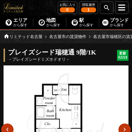
お気に入り
閲覧履歴
0
1
エリア
地図
駅
ブランド
から探す
から探す
から探す
から探す
リミテッド名古屋
名古屋市の賃貸物件
名古屋市瑞穂区の賃
プレイズシード瑞穂通 9階/1K
更新
02/19
－プレイズシードミズホドオリ－