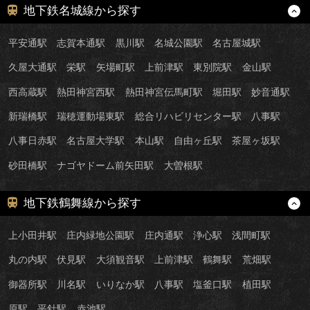
地下鉄名城線から探す
平安通駅
志賀本通駅
黒川駅
名城公園駅
名古屋城駅
久屋大通駅
栄駅
矢場町駅
上前津駅
東別院駅
金山駅
西高蔵駅
熱田神宮西駅
熱田神宮伝馬町駅
堀田駅
妙音通駅
新瑞橋駅
瑞穂運動場東駅
総合リハビリセンター駅
八事駅
八事日赤駅
名古屋大学駅
本山駅
自由ヶ丘駅
茶屋ヶ坂駅
砂田橋駅
ナゴヤドーム前矢田駅
大曽根駅
地下鉄鶴舞線から探す
上小田井駅
庄内緑地公園駅
庄内通駅
浄心駅
浅間町駅
丸の内駅
伏見駅
大須観音駅
上前津駅
鶴舞駅
荒畑駅
御器所駅
川名駅
いりなか駅
八事駅
塩釜口駅
植田駅
原駅
平針駅
赤池駅