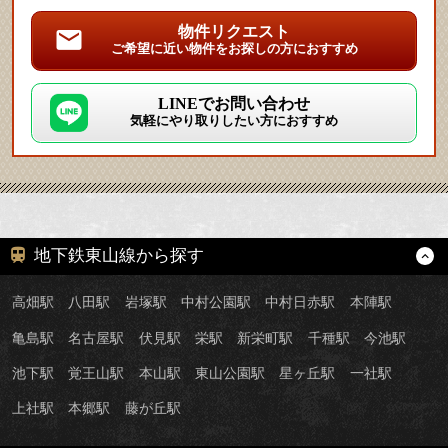
物件リクエスト
ご希望に近い物件をお探しの方におすすめ
LINEでお問い合わせ
気軽にやり取りしたい方におすすめ
地下鉄東山線から探す
高畑駅
八田駅
岩塚駅
中村公園駅
中村日赤駅
本陣駅
亀島駅
名古屋駅
伏見駅
栄駅
新栄町駅
千種駅
今池駅
池下駅
覚王山駅
本山駅
東山公園駅
星ヶ丘駅
一社駅
上社駅
本郷駅
藤が丘駅