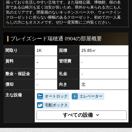
揃っており生活しやすい立地です。また瑞穂公園、博物館、桜の名
所である山崎川も近く治安が良いため、県外から来られる方にも人
気のエリアです。閉塞感のないキッチンスペースや、ウォークイン
クロ―ゼットに劣らない横幅のあるクローゼット。初めての一人暮
らしの方にもオススメです。ぜひ一度実際にご内覧ください。
プレイズシード瑞穂通 0904の部屋概要
間取り
1K
面積
25.85㎡
賃料
管理費
-
-
敷金・保証金
-
礼金
-
償却
-
向き
北
主な設備
オートロック
エレベーター
宅配ボックス
すべての設備