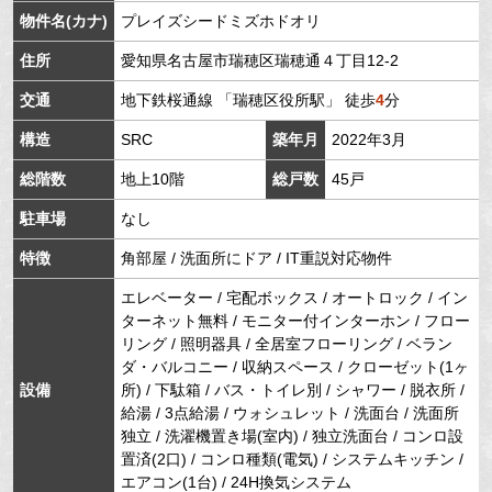
物件名(カナ)
プレイズシードミズホドオリ
住所
愛知県
名古屋市瑞穂区
瑞穂通
４丁目12-2
交通
地下鉄桜通線
「
瑞穂区役所駅
」 徒歩
4
分
構造
SRC
築年月
2022年3月
総階数
地上10階
総戸数
45戸
駐車場
なし
特徴
角部屋 / 洗面所にドア / IT重説対応物件
エレベーター / 宅配ボックス / オートロック / イン
ターネット無料 / モニター付インターホン / フロー
リング / 照明器具 / 全居室フローリング / ベラン
ダ・バルコニー / 収納スペース / クローゼット(1ヶ
設備
所) / 下駄箱 / バス・トイレ別 / シャワー / 脱衣所 /
給湯 / 3点給湯 / ウォシュレット / 洗面台 / 洗面所
独立 / 洗濯機置き場(室内) / 独立洗面台 / コンロ設
置済(2口) / コンロ種類(電気) / システムキッチン /
エアコン(1台) / 24H換気システム