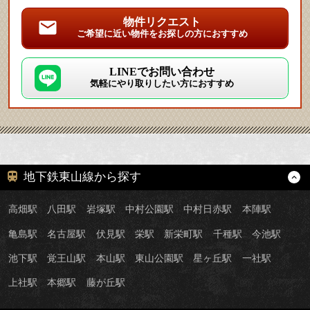
物件リクエスト
ご希望に近い物件をお探しの方におすすめ
LINEでお問い合わせ
気軽にやり取りしたい方におすすめ
地下鉄東山線から探す
高畑駅
八田駅
岩塚駅
中村公園駅
中村日赤駅
本陣駅
亀島駅
名古屋駅
伏見駅
栄駅
新栄町駅
千種駅
今池駅
池下駅
覚王山駅
本山駅
東山公園駅
星ヶ丘駅
一社駅
上社駅
本郷駅
藤が丘駅