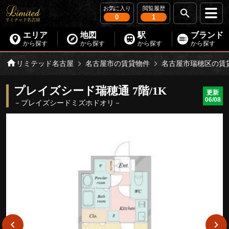
お気に入り
閲覧履歴
0
1
エリア
地図
駅
ブランド
から探す
から探す
から探す
から探す
リミテッド名古屋
名古屋市の賃貸物件
名古屋市瑞穂区の賃
プレイズシード瑞穂通 7階/1K
更新
06/08
－プレイズシードミズホドオリ－