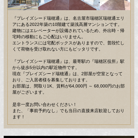
『プレイズシード瑞穂通』は、名古屋市瑞穂区瑞穂通エリ
アにある2022年築の10階建て築浅高層マンションです。
建物にはエレベーターが設備されているため、外出時・帰
宅時の移動にもご心配はいりません。
エントランスには宅配ボックスがありますので、普段忙し
くて荷物を受け取れない方にもピッタリです。
『プレイズシード瑞穂通』は、最寄駅の『瑞穂区役所』駅
から徒歩5分以内の駅近物件です。
現在『プレイズシード瑞穂通』は、2部屋が空室となって
おり、ご入居者様を募集しております。
お部屋は、間取り1K、賃料が64,000円 ～ 68,000円のお部
屋がございます。
是非一度お問い合わせください！
また、「事前予約なし」でも当日の直接来店歓迎しており
ます！