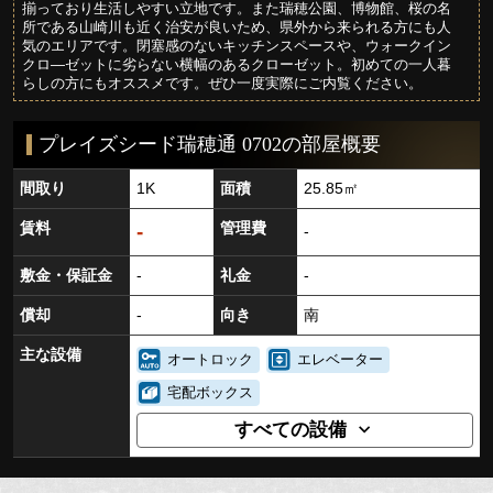
揃っており生活しやすい立地です。また瑞穂公園、博物館、桜の名
所である山崎川も近く治安が良いため、県外から来られる方にも人
気のエリアです。閉塞感のないキッチンスペースや、ウォークイン
クロ―ゼットに劣らない横幅のあるクローゼット。初めての一人暮
らしの方にもオススメです。ぜひ一度実際にご内覧ください。
プレイズシード瑞穂通 0702の部屋概要
間取り
1K
面積
25.85㎡
賃料
管理費
-
-
敷金・保証金
-
礼金
-
償却
-
向き
南
主な設備
オートロック
エレベーター
宅配ボックス
すべての設備