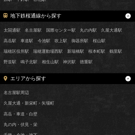
地下鉄桜通線から探す
太閤通駅
名古屋駅
国際センター駅
丸の内駅
久屋大通駅
高岳駅
車道駅
今池駅
吹上駅
御器所駅
桜山駅
瑞穂区役所駅
瑞穂運動場西駅
新瑞橋駅
桜本町駅
鶴里駅
野並駅
鳴子北駅
相生山駅
神沢駅
徳重駅
エリアから探す
名古屋駅周辺
久屋大通・新栄町・矢場町
高岳・車道・白壁
丸の内・伏見・栄