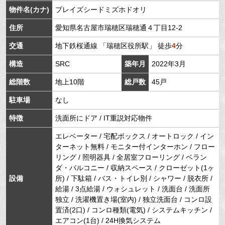
物件名(カナ)
プレイズシードミズホドオリ
住所
愛知県
名古屋市瑞穂区
瑞穂通
４丁目12-2
交通
地下鉄桜通線
「
瑞穂区役所駅
」 徒歩
4
分
構造
SRC
築年月
2022年3月
総階数
地上10階
総戸数
45戸
駐車場
なし
特徴
洗面所にドア / IT重説対応物件
エレベーター / 宅配ボックス / オートロック / イン
ターネット無料 / モニター付インターホン / フロー
リング / 照明器具 / 全居室フローリング / ベラン
ダ・バルコニー / 収納スペース / クローゼット(1ヶ
設備
所) / 下駄箱 / バス・トイレ別 / シャワー / 脱衣所 /
給湯 / 3点給湯 / ウォシュレット / 洗面台 / 洗面所
独立 / 洗濯機置き場(室内) / 独立洗面台 / コンロ設
置済(2口) / コンロ種類(電気) / システムキッチン /
エアコン(1台) / 24H換気システム