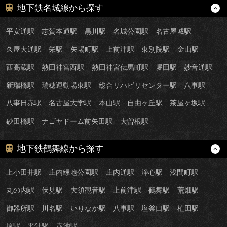
地下鉄名城線から探す
平安通駅
志賀本通駅
黒川駅
名城公園駅
名古屋城駅
久屋大通駅
栄駅
矢場町駅
上前津駅
東別院駅
金山駅
西高蔵駅
熱田神宮西駅
熱田神宮伝馬町駅
堀田駅
妙音通駅
新瑞橋駅
瑞穂運動場東駅
総合リハビリセンター駅
八事駅
八事日赤駅
名古屋大学駅
本山駅
自由ヶ丘駅
茶屋ヶ坂駅
砂田橋駅
ナゴヤドーム前矢田駅
大曽根駅
地下鉄鶴舞線から探す
上小田井駅
庄内緑地公園駅
庄内通駅
浄心駅
浅間町駅
丸の内駅
伏見駅
大須観音駅
上前津駅
鶴舞駅
荒畑駅
御器所駅
川名駅
いりなか駅
八事駅
塩釜口駅
植田駅
原駅
平針駅
赤池駅