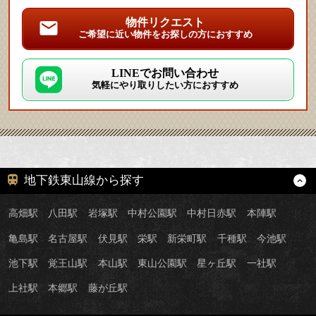
物件リクエスト
ご希望に近い物件をお探しの方におすすめ
LINEでお問い合わせ
気軽にやり取りしたい方におすすめ
地下鉄東山線から探す
高畑駅
八田駅
岩塚駅
中村公園駅
中村日赤駅
本陣駅
亀島駅
名古屋駅
伏見駅
栄駅
新栄町駅
千種駅
今池駅
池下駅
覚王山駅
本山駅
東山公園駅
星ヶ丘駅
一社駅
上社駅
本郷駅
藤が丘駅