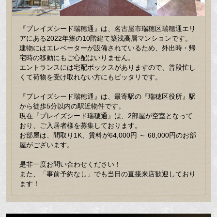
『プレイズシード瑞穂通』は、名古屋市瑞穂区瑞穂通エリ
アにある2022年築の10階建て築浅高層マンションです。
建物にはエレベーターが設備されているため、外出時・帰
宅時の移動にもご心配はいりません。
エントランスには宅配ボックスがありますので、普段忙し
くて荷物を受け取れない方にもピッタリです。
『プレイズシード瑞穂通』は、最寄駅の『瑞穂区役所』駅
から徒歩5分以内の駅近物件です。
現在『プレイズシード瑞穂通』は、2部屋が空室となって
おり、ご入居者様を募集しております。
お部屋は、間取り1K、賃料が64,000円 ～ 68,000円のお部
屋がございます。
是非一度お問い合わせください！
また、「事前予約なし」でも当日の直接来店歓迎しており
ます！