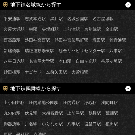
地下鉄名城線から探す
平安通駅
志賀本通駅
黒川駅
名城公園駅
名古屋城駅
久屋大通駅
栄駅
矢場町駅
上前津駅
東別院駅
金山駅
西高蔵駅
熱田神宮西駅
熱田神宮伝馬町駅
堀田駅
妙音通駅
新瑞橋駅
瑞穂運動場東駅
総合リハビリセンター駅
八事駅
八事日赤駅
名古屋大学駅
本山駅
自由ヶ丘駅
茶屋ヶ坂駅
砂田橋駅
ナゴヤドーム前矢田駅
大曽根駅
地下鉄鶴舞線から探す
上小田井駅
庄内緑地公園駅
庄内通駅
浄心駅
浅間町駅
丸の内駅
伏見駅
大須観音駅
上前津駅
鶴舞駅
荒畑駅
御器所駅
川名駅
いりなか駅
八事駅
塩釜口駅
植田駅
原駅
平針駅
赤池駅