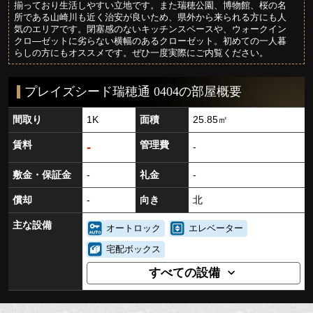
揃っており生活しやすい立地です。また瑞穂公園、博物館、桜の名
所である山崎川も近く治安が良いため、県外から来られる方にも人
気のエリアです。閉塞感のないキッチンスペースや、ウォークイン
クロ―ゼットに劣らない横幅のあるクローゼット。初めての一人暮
らしの方にもオススメです。ぜひ一度実際にご内覧ください。
プレイズシード瑞穂通 0404の部屋概要
間取り
1K
面積
25.85㎡
賃料
管理費
-
-
敷金・保証金
-
礼金
-
償却
-
向き
北
主な設備
オートロック
エレベーター
宅配ボックス
すべての設備