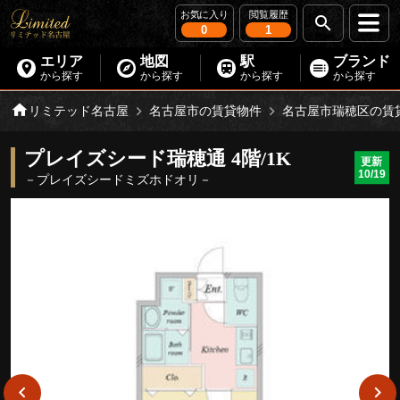
お気に入り
閲覧履歴
0
1
エリア
地図
駅
ブランド
から探す
から探す
から探す
から探す
リミテッド名古屋
名古屋市の賃貸物件
名古屋市瑞穂区の賃
プレイズシード瑞穂通 4階/1K
更新
10/19
－プレイズシードミズホドオリ－