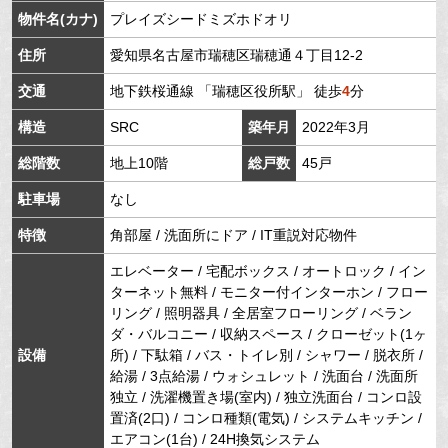
物件名(カナ)
プレイズシードミズホドオリ
住所
愛知県
名古屋市瑞穂区
瑞穂通
４丁目12-2
交通
地下鉄桜通線
「
瑞穂区役所駅
」 徒歩
4
分
構造
SRC
築年月
2022年3月
総階数
地上10階
総戸数
45戸
駐車場
なし
特徴
角部屋 / 洗面所にドア / IT重説対応物件
エレベーター / 宅配ボックス / オートロック / イン
ターネット無料 / モニター付インターホン / フロー
リング / 照明器具 / 全居室フローリング / ベラン
ダ・バルコニー / 収納スペース / クローゼット(1ヶ
設備
所) / 下駄箱 / バス・トイレ別 / シャワー / 脱衣所 /
給湯 / 3点給湯 / ウォシュレット / 洗面台 / 洗面所
独立 / 洗濯機置き場(室内) / 独立洗面台 / コンロ設
置済(2口) / コンロ種類(電気) / システムキッチン /
エアコン(1台) / 24H換気システム