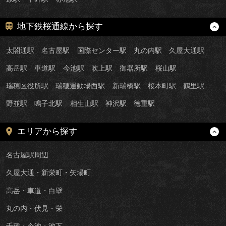
地下鉄桜通線から探す
太閤通駅
名古屋駅
国際センター駅
丸の内駅
久屋大通駅
高岳駅
車道駅
今池駅
吹上駅
御器所駅
桜山駅
瑞穂区役所駅
瑞穂運動場西駅
新瑞橋駅
桜本町駅
鶴里駅
野並駅
鳴子北駅
相生山駅
神沢駅
徳重駅
エリアから探す
名古屋駅周辺
久屋大通・新栄町・矢場町
高岳・車道・白壁
丸の内・伏見・栄