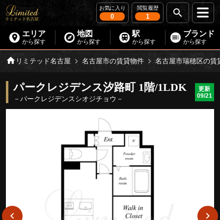
お気に入り
閲覧履歴
0
1
エリア
地図
駅
ブランド
から探す
から探す
から探す
から探す
リミテッド名古屋
名古屋市の賃貸物件
名古屋市瑞穂区の賃
パークレジデンス汐路町 1階/1LDK
更新
09/21
－パークレジデンスシオジチョウ－