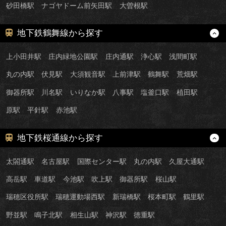
砂田橋駅
ナゴヤドーム前矢田駅
大曽根駅
地下鉄鶴舞線から探す
上小田井駅
庄内緑地公園駅
庄内通駅
浄心駅
浅間町駅
丸の内駅
伏見駅
大須観音駅
上前津駅
鶴舞駅
荒畑駅
御器所駅
川名駅
いりなか駅
八事駅
塩釜口駅
植田駅
原駅
平針駅
赤池駅
地下鉄桜通線から探す
太閤通駅
名古屋駅
国際センター駅
丸の内駅
久屋大通駅
高岳駅
車道駅
今池駅
吹上駅
御器所駅
桜山駅
瑞穂区役所駅
瑞穂運動場西駅
新瑞橋駅
桜本町駅
鶴里駅
野並駅
鳴子北駅
相生山駅
神沢駅
徳重駅