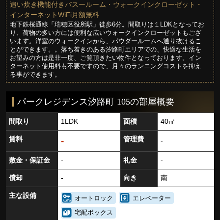
追い炊き機能付きバスールーム・ウォークインクローゼット・
インターネットWiFi月額無料
地下鉄桜通線「瑞穂区役所駅」徒歩6分。間取りは１LDKとなってお
り、荷物の多い方には便利な広いウォークインクローゼットもござ
います。洋室のウォークインから、パウダールームへ通り抜けるこ
とができます。。落ち着きのある汐路町エリアでの、快適な生活を
お望みの方は是非一度、ご覧頂きたい物件となっております。イン
ターネット使用料も不要ですので、月々のランニングコストを抑え
る事ができます。
パークレジデンス汐路町 105の部屋概要
間取り
1LDK
面積
40㎡
賃料
管理費
-
-
敷金・保証金
-
礼金
-
償却
-
向き
南
主な設備
オートロック
エレベーター
宅配ボックス