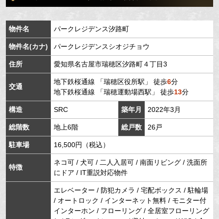
物件名
パークレジデンス汐路町
物件名(カナ)
パークレジデンスシオジチョウ
住所
愛知県
名古屋市瑞穂区
汐路町
４丁目3
地下鉄桜通線
「
瑞穂区役所駅
」 徒歩
6
分
交通
地下鉄桜通線
「
瑞穂運動場西駅
」 徒歩
13
分
構造
SRC
築年月
2022年3月
総階数
地上6階
総戸数
26戸
駐車場
16,500円（税込）
ネコ可 / 犬可 / 二人入居可 / 南面リビング / 洗面所
特徴
にドア / IT重説対応物件
エレベーター / 防犯カメラ / 宅配ボックス / 駐輪場
/ オートロック / インターネット無料 / モニター付
インターホン / フローリング / 全居室フローリング