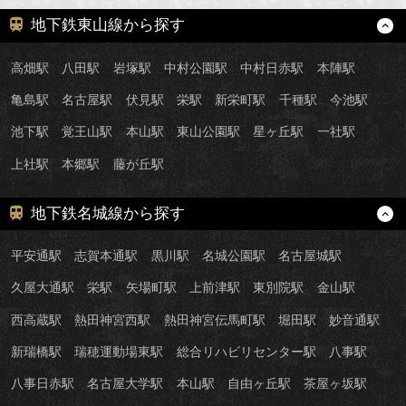
地下鉄東山線から探す
高畑駅
八田駅
岩塚駅
中村公園駅
中村日赤駅
本陣駅
亀島駅
名古屋駅
伏見駅
栄駅
新栄町駅
千種駅
今池駅
池下駅
覚王山駅
本山駅
東山公園駅
星ヶ丘駅
一社駅
上社駅
本郷駅
藤が丘駅
地下鉄名城線から探す
平安通駅
志賀本通駅
黒川駅
名城公園駅
名古屋城駅
久屋大通駅
栄駅
矢場町駅
上前津駅
東別院駅
金山駅
西高蔵駅
熱田神宮西駅
熱田神宮伝馬町駅
堀田駅
妙音通駅
新瑞橋駅
瑞穂運動場東駅
総合リハビリセンター駅
八事駅
八事日赤駅
名古屋大学駅
本山駅
自由ヶ丘駅
茶屋ヶ坂駅