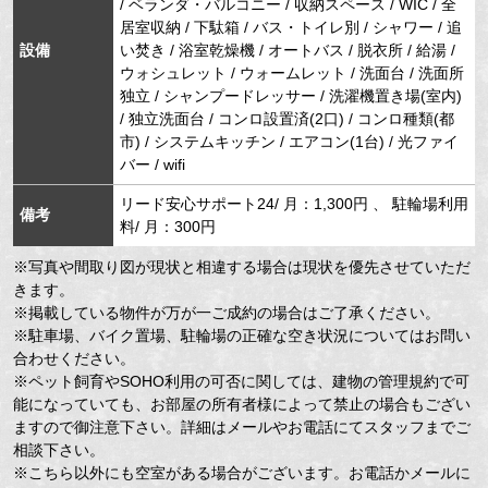
/ ベランダ・バルコニー / 収納スペース / WIC / 全
居室収納 / 下駄箱 / バス・トイレ別 / シャワー / 追
設備
い焚き / 浴室乾燥機 / オートバス / 脱衣所 / 給湯 /
ウォシュレット / ウォームレット / 洗面台 / 洗面所
独立 / シャンプードレッサー / 洗濯機置き場(室内)
/ 独立洗面台 / コンロ設置済(2口) / コンロ種類(都
市) / システムキッチン / エアコン(1台) / 光ファイ
バー / wifi
リード安心サポート24/ 月：1,300円 、 駐輪場利用
備考
料/ 月：300円
※写真や間取り図が現状と相違する場合は現状を優先させていただ
きます。
※掲載している物件が万が一ご成約の場合はご了承ください。
※駐車場、バイク置場、駐輪場の正確な空き状況についてはお問い
合わせください。
※ペット飼育やSOHO利用の可否に関しては、建物の管理規約で可
能になっていても、お部屋の所有者様によって禁止の場合もござい
ますので御注意下さい。詳細はメールやお電話にてスタッフまでご
相談下さい。
※こちら以外にも空室がある場合がございます。お電話かメールに