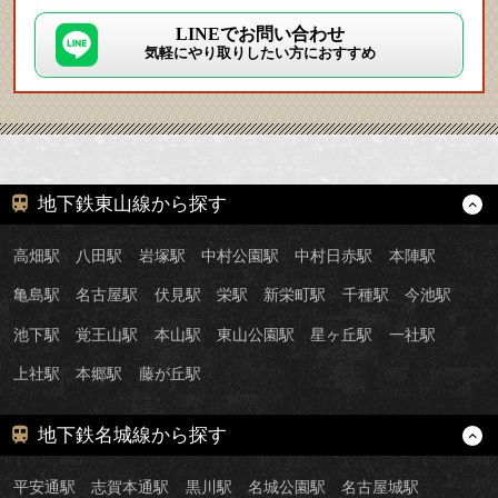
LINEでお問い合わせ
気軽にやり取りしたい方におすすめ
地下鉄東山線から探す
高畑駅
八田駅
岩塚駅
中村公園駅
中村日赤駅
本陣駅
亀島駅
名古屋駅
伏見駅
栄駅
新栄町駅
千種駅
今池駅
池下駅
覚王山駅
本山駅
東山公園駅
星ヶ丘駅
一社駅
上社駅
本郷駅
藤が丘駅
地下鉄名城線から探す
平安通駅
志賀本通駅
黒川駅
名城公園駅
名古屋城駅