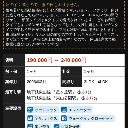
駅のすぐ隣なので、雨の日も困りません。
落ち着いた高級住宅街に佇む15階建てマンション。 ファミリー向け
に造られたこちらのマンション。 ３ＬＤＫ、４ＬＤＫの２つの間取
りから、 部屋タイプは４タイプで構成されています。 どのお部屋
タイプもキッチンがＬ字型となっており、 女性に嬉しいキッチンタ
イプで楽しく料理ができます。 立地も利便性高い場所にあります。
東山線星ヶ丘駅がなんと目の前なのです！ もちろん星ヶ丘テラスも
すぐ近くです！ さらに東山動物園もすぐなので、 休日は家族で動
物園に遊びに行きやすいですね♪
190,000円 ～ 240,000円
賃料
敷・保
1ヶ月
礼金
1ヶ月
築年月
2006年3月
間取り
3LDK - 4LDK
最寄り駅
地下鉄東山線
「
星ヶ丘駅
」 徒歩
1
分
地下鉄東山線
「
東山公園駅
」 徒歩
17
分
主要設備
オートロック
エレベーター
宅配ボックス
ウォークインクローゼット
追い焚き
浴室乾燥機