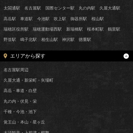
太閤通駅
名古屋駅
国際センター駅
丸の内駅
久屋大通駅
高岳駅
車道駅
今池駅
吹上駅
御器所駅
桜山駅
瑞穂区役所駅
瑞穂運動場西駅
新瑞橋駅
桜本町駅
鶴里駅
野並駅
鳴子北駅
相生山駅
神沢駅
徳重駅
エリアから探す
名古屋駅周辺
久屋大通・新栄町・矢場町
高岳・車道・白壁
丸の内・伏見・栄
千種・今池・池下
覚王山・本山・星ヶ丘
大須観音・上前津・鶴舞