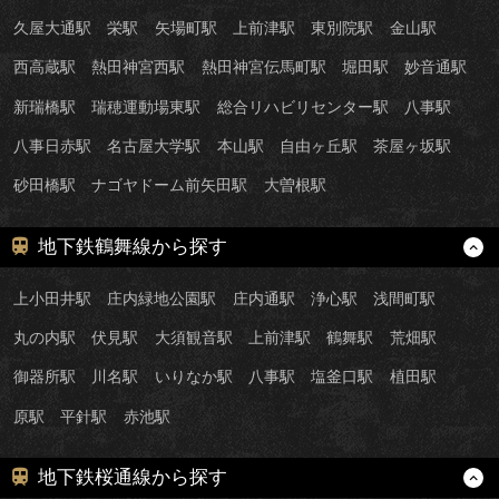
久屋大通駅
栄駅
矢場町駅
上前津駅
東別院駅
金山駅
西高蔵駅
熱田神宮西駅
熱田神宮伝馬町駅
堀田駅
妙音通駅
新瑞橋駅
瑞穂運動場東駅
総合リハビリセンター駅
八事駅
八事日赤駅
名古屋大学駅
本山駅
自由ヶ丘駅
茶屋ヶ坂駅
砂田橋駅
ナゴヤドーム前矢田駅
大曽根駅
地下鉄鶴舞線から探す
上小田井駅
庄内緑地公園駅
庄内通駅
浄心駅
浅間町駅
丸の内駅
伏見駅
大須観音駅
上前津駅
鶴舞駅
荒畑駅
御器所駅
川名駅
いりなか駅
八事駅
塩釜口駅
植田駅
原駅
平針駅
赤池駅
地下鉄桜通線から探す