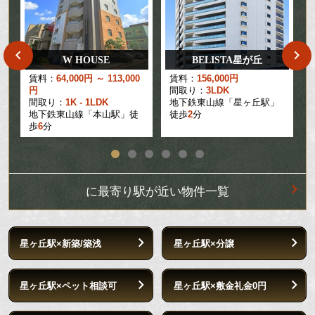
W HOUSE
BELISTA星が丘
賃料：
64,000円 ～ 113,000
賃料：
156,000円
円
間取り：
3LDK
間取り：
1K - 1LDK
地下鉄東山線「星ヶ丘駅」
地下鉄東山線「本山駅」徒
徒歩
2
分
歩
6
分
に最寄り駅が近い物件一覧
星ヶ丘駅×新築/築浅
星ヶ丘駅×分譲
星ヶ丘駅×ペット相談可
星ヶ丘駅×敷金礼金0円