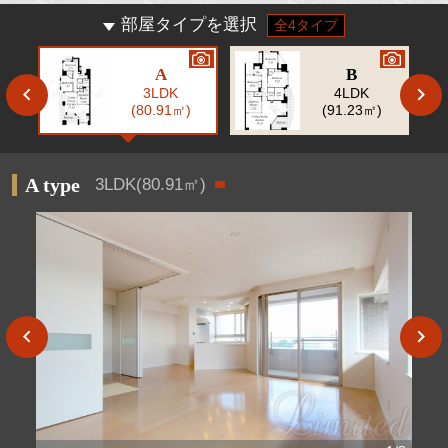
部屋タイプを選択
全4タイプ
A
B
3LDK
4LDK
(80.91㎡)
(91.23㎡)
A type
3LDK(80.91㎡)