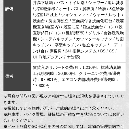
井高下駄箱 / バス・トイレ別 / シャワー / 追い焚き
設備
/ 浴室乾燥機 / オートバス / 脱衣所 / 給湯 / 3点給湯
/ 浴室1坪以上 / ウォシュレット / ウォームレット /
洗面台 / 洗面所独立 / 三面鏡付き洗面化粧台 / 洗濯
機置き場(室内) / 浴室に窓 / 独立洗面台 / コンロ設
置済(3口) / コンロ種類(都市) / グリル / 食器洗乾燥
機 / システムキッチン / カウンターキッチン / 対面
キッチン / L字型キッチン / 独立キッチン / エアコ
ン(1台) / 床暖房 / 24H換気システム / BS / CS /
UHF(地デジアンテナ対応)
賃貸入居サポート会費/月：1,210円、抗菌消臭施
工代/契約時：30,800円、クリーニング費用/退去
備考
時：97,901円、エアコン内部洗浄費用/退去時：
17,600円
※写真や間取り図が現状と相違する場合は現状を優先させていただ
きます。
※掲載している物件が万が一ご成約の場合はご了承ください。
※駐車場、バイク置場、駐輪場の正確な空き状況についてはお問い
合わせください。
※ペット飼育やSOHO利用の可否に関しては、建物の管理規約で可