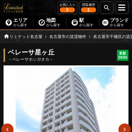
お気に入り
閲覧履歴
0
1
エリア
地図
駅
ブランド
から探す
から探す
から探す
から探す
リミテッド名古屋
名古屋市の賃貸物件
名古屋市千種区の賃
ベレーサ星ヶ丘
更新
08/06
－ベレーサホシガオカ－