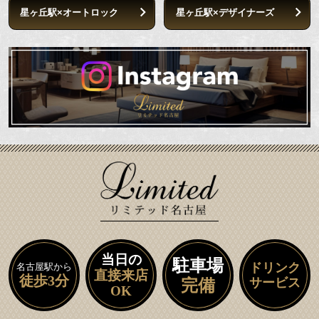
星ヶ丘駅×オートロック
星ヶ丘駅×デザイナーズ
当日の
駐車場
ドリンク
名古屋駅から
直接来店
徒歩3分
サービス
完備
OK