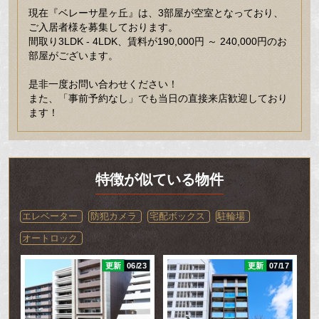
現在『ベレーサ星ヶ丘』は、3部屋が空室となっており、
ご入居者様を募集しております。
間取り3LDK - 4LDK、賃料が190,000円 ～ 240,000円のお
部屋がございます。
是非一度お問い合わせください！
また、「事前予約なし」でも当日の直接来店歓迎しており
ます！
特徴が似ている物件
エレベーター
防犯カメラ
宅配ボックス
駐輪場
オートロック
14
更新
06/23
更新
07/17