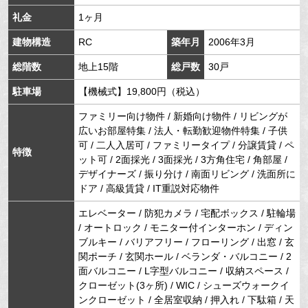
礼金
1ヶ月
建物構造
RC
築年月
2006年3月
総階数
地上15階
総戸数
30戸
駐車場
【機械式】19,800円（税込）
ファミリー向け物件 / 新婚向け物件 / リビングが
広いお部屋特集 / 法人・転勤歓迎物件特集 / 子供
可 / 二人入居可 / ファミリータイプ / 分譲賃貸 / ペ
特徴
ット可 / 2面採光 / 3面採光 / 3方角住宅 / 角部屋 /
デザイナーズ / 振り分け / 南面リビング / 洗面所に
ドア / 高級賃貸 / IT重説対応物件
エレベーター / 防犯カメラ / 宅配ボックス / 駐輪場
/ オートロック / モニター付インターホン / ディン
ブルキー / バリアフリー / フローリング / 出窓 / 玄
関ポーチ / 玄関ホール / ベランダ・バルコニー / 2
面バルコニー / L字型バルコニー / 収納スペース /
クローゼット(3ヶ所) / WIC / シューズウォークイ
ンクローゼット / 全居室収納 / 押入れ / 下駄箱 / 天