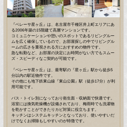
『ベレーサ星ヶ丘』は、名古屋市千種区井上町エリアにあ
る2006年築の15階建て高層マンションです。
コミュニケーションや憩いのスポットであるリビングルー
ムを広く確保しているので、お部屋探しの中でリビングル
ームの広さを重視される方におすすめの物件です。
急な転勤など、お部屋の決定にお時間がない方でもスムー
ズ・スピーディなご契約が可能です。
『ベレーサ星ヶ丘』は、最寄駅の『星ヶ丘』駅から徒歩5
分以内の駅近物件です。
その他にも地下鉄東山線『東山公園』駅（徒歩17分）が利
用可能です。
バス・トイレ別になっており衛生面・収納面で快適です。
浴室には換気乾燥機が設備されており、梅雨時でも洗濯物
を乾かすことができたりカビ対策に役立ちます。
キッチンはシステムキッチンとなっており、使いやすいだ
けでなくお掃除もしやすいのが特徴です。