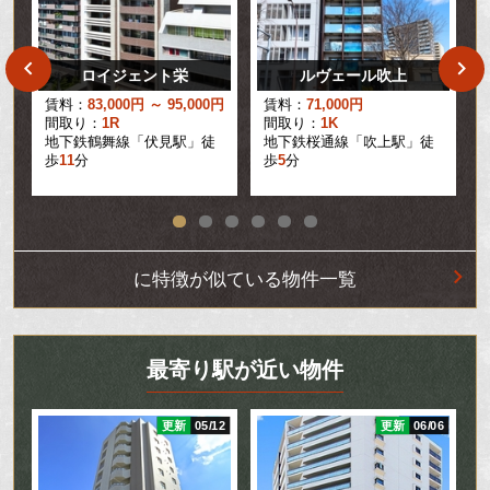
ロイジェント栄
ルヴェール吹上
円
賃料：
83,000円 ～ 95,000円
賃料：
71,000円
間取り：
1R
間取り：
1K
地下鉄鶴舞線「伏見駅」徒
地下鉄桜通線「吹上駅」徒
歩
11
分
歩
5
分
に特徴が似ている物件一覧
最寄り駅が近い物件
26
更新
05/12
更新
06/06