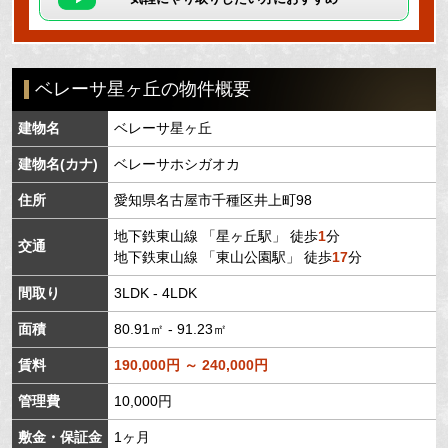
ベレーサ星ヶ丘の物件概要
建物名
ベレーサ星ヶ丘
建物名(カナ)
ベレーサホシガオカ
住所
愛知県
名古屋市千種区
井上町
98
地下鉄東山線
「
星ヶ丘駅
」 徒歩
1
分
交通
地下鉄東山線
「
東山公園駅
」 徒歩
17
分
間取り
3LDK - 4LDK
面積
80.91㎡ - 91.23㎡
賃料
190,000円 ～ 240,000円
管理費
10,000円
敷金・保証金
1ヶ月