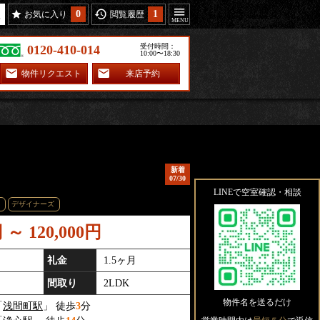
0
1
お気に入り
閲覧履歴
受付時間：
0120-410-014
10:00〜18:30
物件リクエスト
来店予約
新着
07/30
LINEで空室確認・相談
デザイナーズ
円 ～ 120,000円
礼金
1.5ヶ月
間取り
2LDK
物件名を送るだけ
「
浅間町駅
」 徒歩
3
分