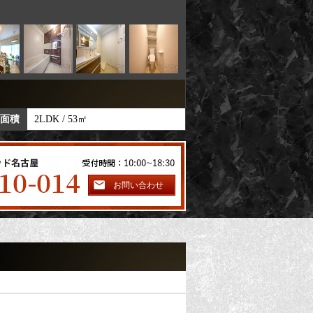
B typeの概要
 面積
2LDK / 53㎡
賃料
103,000円
お問い合わせ