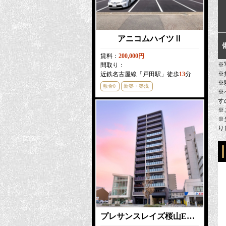
アニコムハイツⅡ
賃料：
200,000円
※
間取り：
※
近鉄名古屋線「戸田駅」徒歩
13
分
※
敷金0
新築・築浅
※
す
※
※
り
プレサンスレイズ桜山EAST