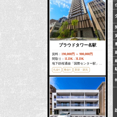
プラウドタワー名駅
賃料：
190,000円 ～ 900,000円
間取り：
1LDK - 3LDK
地下鉄桜通線「国際センター駅」徒歩
3
分
礼金0
敷金0
新築・築浅