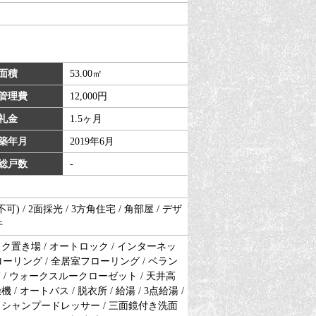
面積
53.00㎡
管理費
12,000円
礼金
1.5ヶ月
築年月
2019年6月
総戸数
-
 / 2面採光 / 3方角住宅 / 角部屋 / デザ
件
バイク置き場 / オートロック / インターネッ
ローリング / 全居室フローリング / ベラン
駄箱 / ウォークスルークローゼット / 天井高
/ オートバス / 脱衣所 / 給湯 / 3点給湯 /
 / シャンプードレッサー / 三面鏡付き洗面