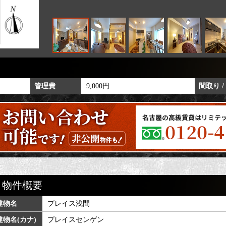
管理費
9,000円
間取り /
物件概要
建物名
プレイス浅間
建物名(カナ)
プレイスセンゲン