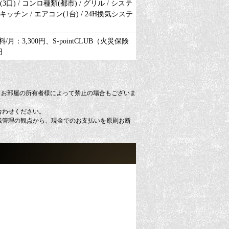
口) / コンロ種類(都市) / グリル / システ
ッチン / エアコン(1台) / 24H換気システ
：3,300円、S-pointCLUB（火災保険
円
、お部屋の所有者様によって禁止の場合もございま
合わせください。
銭管理の観点から、現金でのお支払いを原則お断