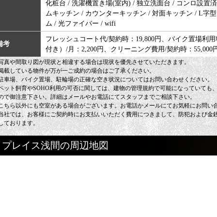
化粧台 / 洗濯機置き場(室内) / 独立洗面台 / コンロ設置済(3
ムキッチン / カウンターキッチン / 対面キッチン / L字型キ
ム / 光ファイバー / wifi
フレッシュコート代/契約時：19,800円、バイク置場利用料/月
備考
付き）/月：2,200円、クリーニング費用/契約時：55,000
写真や間取り図が現状と相違する場合は現状を優先させていただきます。
掲載している物件が万が一ご成約の場合はご了承ください。
駐車場、バイク置場、駐輪場の正確な空き状況についてはお問い合わせください。
ペット飼育やSOHO利用の可否に関しては、建物の管理規約で可能になっていても
ので御注意下さい。詳細はメールやお電話にてスタッフまでご相談下さい。
こちら以外にも空室がある場合がございます。お電話かメールにてお気軽にお問い
当社では、お客様にご契約時にお支払いいただく費用につきまして、防犯および金
しております。
プレイス浅間の周辺地図