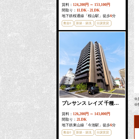
賃料：
124,200円 ～ 153,100円
間取り：
1LDK - 2LDK
地下鉄桜通線「桜山駅」徒歩
6
分
敷金0
新築・築浅
分譲賃貸
※
プレサンス レイズ 千種今池Ⅱ
※
賃料：
126,200円 ～ 143,000円
間取り：
2LDK
地下鉄東山線「今池駅」徒歩
6
分
敷金0
新築・築浅
分譲賃貸