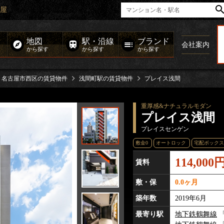
屋
地図
駅・沿線
ブランド
会社案内
から探す
から探す
から探す
名古屋市西区の賃貸物件
浅間町駅の賃貸物件
プレイス浅間
重厚感&ナチュラルモダン
プレイス浅間
プレイスセンゲン
敷金0
オートロック
宅配ボックス
114,000
賃料
敷・保
0.0ヶ月
築年数
2019年6月
最寄り駅
地下鉄鶴舞線