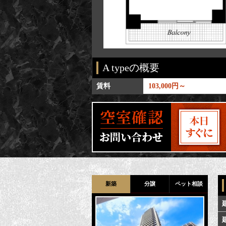
A typeの概要
 / 53㎡
賃料
103,000円～
新築
分譲
ペット相談