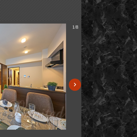
1/8
B type