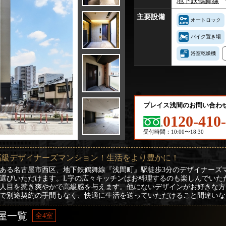
地下鉄鶴舞線
主要設備
オートロック
バイク置き場
浴室乾燥機
プレイス浅間のお問い合わ
0120-410
受付時間：10:00〜18:30
高級デザイナーズマンション！生活をより豊かに！
ある名古屋市西区、地下鉄鶴舞線『浅間町』駅徒歩3分のデザイナーズマ
選びいただけます。L字の広々キッチンはお料理するのも楽しんでいた
人目を惹き爽やかで高級感を与えます。他にないデザインがお好きな方
で別途契約の手間もなく、快適に生活を送っていただけること間違いな
屋一覧
全4室