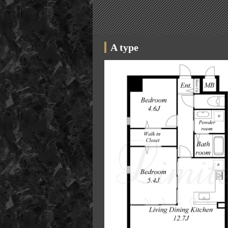
1/8
A type