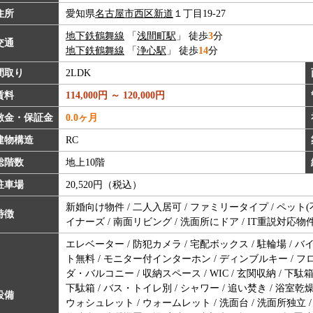
住所
愛知県
名古屋市西区
新道
１丁目19-27
地下鉄鶴舞線
「
浅間町駅
」 徒歩
3
分
交通
地下鉄鶴舞線
「
浄心駅
」 徒歩
14
分
間取り
2LDK
賃料
114,000円 ～ 120,000円
敷金・保証金
0.0ヶ月
建物構造
RC
総階数
地上10階
駐車場
20,520円（税込）
新婚向け物件 / 二人入居可 / ファミリータイプ / ペット(不可)
特徴
イナーズ / 南面リビング / 洗面所にドア / IT重説対応物
エレベーター / 防犯カメラ / 宅配ボックス / 駐輪場 / 
ト無料 / モニター付インターホン / ディンブルキー / フ
ダ・バルコニー / 収納スペース / WIC / 玄関収納 / 下
下駄箱 / バス・トイレ別 / シャワー / 追い焚き / 浴室乾燥機 
設備
ウォシュレット / ウォームレット / 洗面台 / 洗面所独立