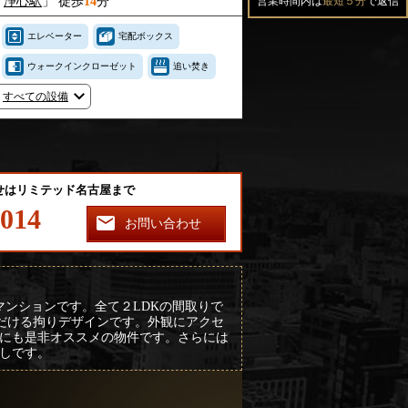
「
浄心駅
」 徒歩
14
分
営業時間内は
最短５分
で返信
エレベーター
宅配ボックス
ウォークインクローゼット
追い焚き
すべての設備
せはリミテッド名古屋まで
-014
お問い合わせ
ンションです。全て２LDKの間取りで
だける拘りデザインです。外観にアクセ
にも是非オススメの物件です。さらには
しです。