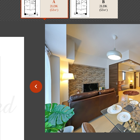
A
B
2LDK
2LDK
(53㎡)
(53㎡)
2/8