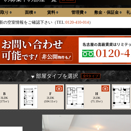
間取り
面積
賃料
管理費
敷金・保証金
礼
新の空室情報をご確認下さい（TEL:
0120-410-014
）
部屋タイプを選択
全9タイプ
B
F
H
3LDK
2LDK
2LDK
(175㎡)
(104.11㎡)
(71.19㎡)
2/8