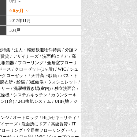
0円 ～
0.0ヶ月 ～
2017年11月
304戸
特集 / 法人・転勤歓迎物件特集 / 分譲マ
賃貸 / デザイナーズ / 洗面所にドア / 高
災報知器 / フローリング / 全居室フローリ
ス / クローゼット(1ヶ所) / WIC / シュ
クローゼット / 天井高下駄箱 / バス・ト
脱衣所 / 給湯 / 3点給湯 / ウォシュレット /
ー / 洗濯機置き場(室内) / 独立洗面台 /
洗乾燥機 / システムキッチン / カウンターキ
(1台) / 24H換気システム / UHF(地デジ
ンジ / オートロック / Highセキュリティ /
イナーズ / 洗面所にドア / 高級賃貸 / IT
フローリング / 全居室フローリング / ベラ
ーゼット(1ヶ所) / WIC / シューズウォー