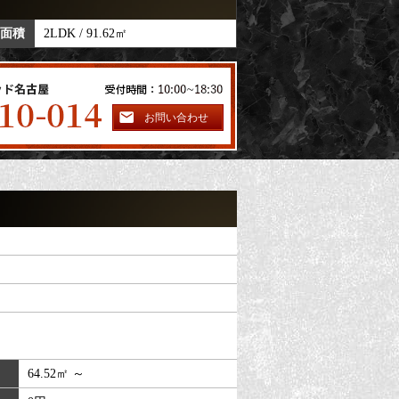
B typeの概要
 面積
2LDK / 91.62㎡
賃料
900,000円
お問い合わせ
64.52㎡ ～