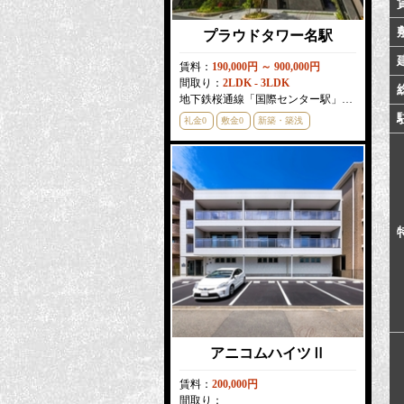
プラウドタワー名駅
賃料：
190,000円 ～ 900,000円
間取り：
2LDK - 3LDK
地下鉄桜通線「国際センター駅」徒歩
3
分
礼金0
敷金0
新築・築浅
アニコムハイツⅡ
賃料：
200,000円
間取り：