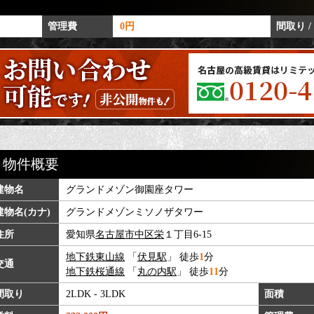
管理費
0円
間取り /
物件概要
建物名
グランドメゾン御園座タワー
建物名(カナ)
グランドメゾンミソノザタワー
住所
愛知県
名古屋市中区
栄
１丁目6-15
地下鉄東山線
「
伏見駅
」 徒歩
1
分
交通
地下鉄桜通線
「
丸の内駅
」 徒歩
11
分
間取り
2LDK - 3LDK
面積