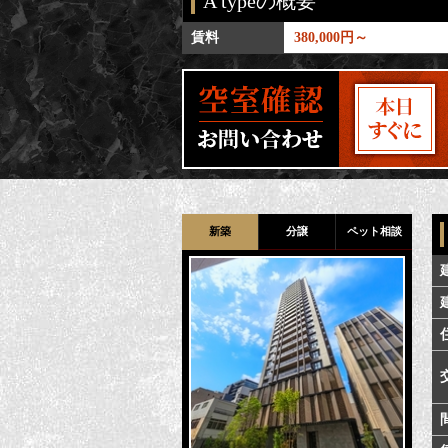
A typeの概要
 / 64.67㎡
賃料
380,000円～
新築
分譲
ペット相談