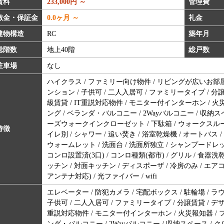
賃料
233,000円 ～
管理費
敷金・保証金
0.0ヶ月 ～
礼金
建物構造
RC
築年月
総階数
地上40階
総戸数
駐車場
なし
ハイクラス / ファミリー向け物件 / リビングが広いお部屋
ンション / 子供可 / 二人入居可 / ファミリータイプ / 分譲
級賃貸 / IT重説対応物件 / モニター付インターホン / 火
ング / ベランダ・バルコニー / 2Wayバルコニー / 収納スペー
ーズウォークインクローゼット / 下駄箱 / ウォークスルー
特徴
イレ別 / シャワー / 追い焚き / 浴室乾燥機 / オートバス / 
ウォームレット / 洗面台 / 洗面所独立 / シャンプードレッサ
コンロ設置済(3口) / コンロ種類(都市) / グリル / 食器
ッチン / 対面キッチン / ディスポーザ / 冷房のみ / エアコン
アンテナ対応) / 光ファイバー / wifi
エレベーター / 防犯カメラ / 宅配ボックス / 駐輪場 / ラウ
子供可 / 二人入居可 / ファミリータイプ / 分譲賃貸 / デザ
重説対応物件 / モニター付インターホン / 火災報知器 / 
ンダ・バルコニー / 2Wayバルコニー / 収納スペース / クロ