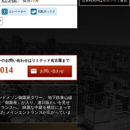
「
丸の内駅
」 徒歩
11
分
営業時間内は
最短５分
で返信
エレベーター
宅配ボックス
ーのお問い合わせはリミテッド名古屋まで
-014
お問い合わせ
ンドメゾン御園座タワー。 地下鉄東山線
た「御園座」が入り、連日賑わいを見せ
ランスへ。 綺麗な中庭を横目にまっす
た メインエントランスが広がっていま