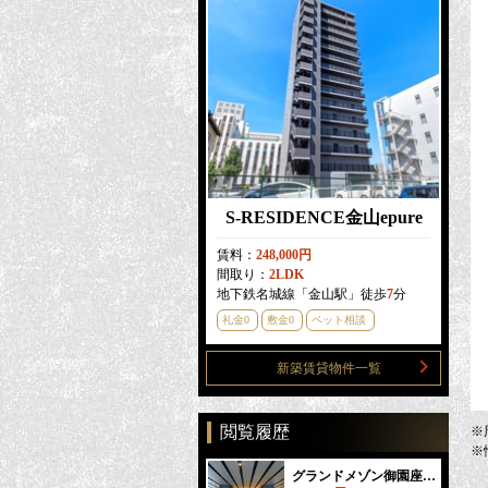
S-RESIDENCE金山epure
賃料：
248,000円
間取り：
2LDK
地下鉄名城線「金山駅」徒歩
7
分
礼金0
敷金0
ペット相談
新築賃貸物件一覧
閲覧履歴
※
※
グランドメゾン御園座タワー