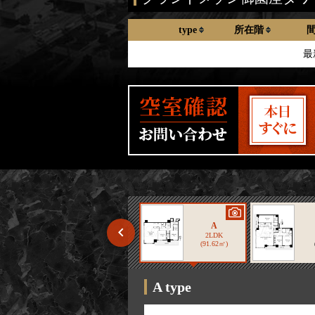
type
所在階
最
Ｓ
A
K
2LDK
2LDK
㎡)
(64.67㎡)
(91.62㎡)
1/8
A type