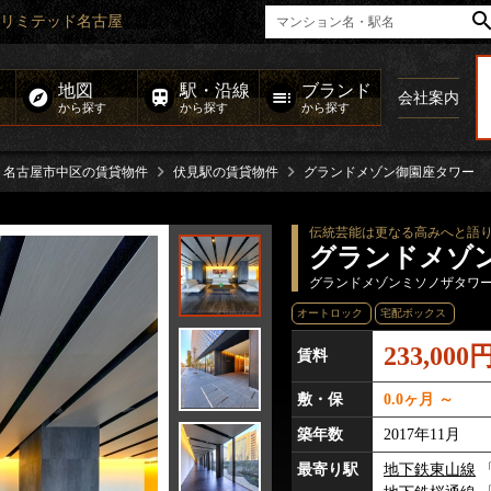
リミテッド名古屋
地図
駅・沿線
ブランド
会社案内
から探す
から探す
から探す
名古屋市中区の賃貸物件
伏見駅の賃貸物件
グランドメゾン御園座タワー
伝統芸能は更なる高みへと語
グランドメゾ
グランドメゾンミソノザタワ
オートロック
宅配ボックス
233,000
賃料
敷・保
0.0ヶ月 ～
築年数
2017年11月
最寄り駅
地下鉄東山線