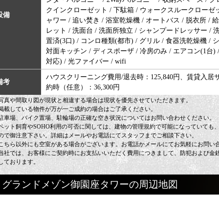
クインクローゼット / 下駄箱 / ウォークスルークローゼット
設備
ャワー / 追い焚き / 浴室乾燥機 / オートバス / 脱衣所 / 
レット / 洗面台 / 洗面所独立 / シャンプードレッサー / 
置済(3口) / コンロ種類(都市) / グリル / 食器洗乾燥機 
対面キッチン / ディスポーザ / 冷房のみ / エアコン(1台) 
対応) / 光ファイバー / wifi
ハウスクリーニング費用/退去時：125,840円、賃貸入居
備考
約時（任意）：36,300円
写真や間取り図が現状と相違する場合は現状を優先させていただきます。
掲載している物件が万が一ご成約の場合はご了承ください。
駐車場、バイク置場、駐輪場の正確な空き状況についてはお問い合わせください。
ペット飼育やSOHO利用の可否に関しては、建物の管理規約で可能になっていても
ので御注意下さい。詳細はメールやお電話にてスタッフまでご相談下さい。
こちら以外にも空室がある場合がございます。お電話かメールにてお気軽にお問い
当社では、お客様にご契約時にお支払いいただく費用につきまして、防犯および金
しております。
グランドメゾン御園座タワーの周辺地図