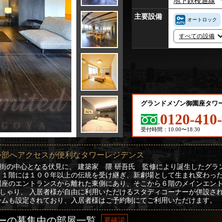
地下鉄桜通線
主要設備
オートロック
すべての設備
グランドメゾン御園座タワ
0120-410
受付時間：10:00〜18:30
心部へアクセスが便利なタワーレジデンス
街の中心となる伏見に、 建築家 隈 研吾氏 監修により誕生したグラ
 １階には１００年以上の伝統を受け継ぎ、新劇場として生まれ変わっ
園座のエントランスから離れた東側にあり、そこから６階のメインエント
しゃり、 入居者様が自由に利用いただけるスタディコーナーが併設され
ームも設定されており、入居者様はご予約制にてご利用いただけます。
ーの募集中の部屋一覧
要確認