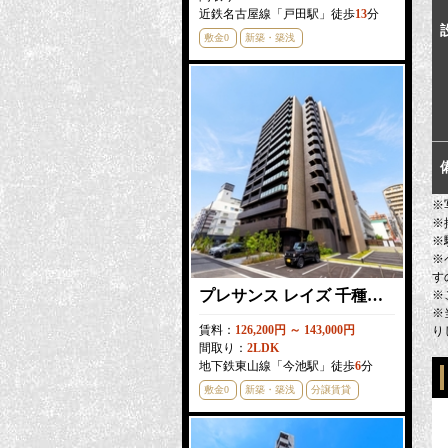
近鉄名古屋線「戸田駅」徒歩
13
分
敷金0
新築・築浅
※
※
※
※
す
プレサンス レイズ 千種今池Ⅱ
※
※
賃料：
126,200円 ～ 143,000円
り
間取り：
2LDK
地下鉄東山線「今池駅」徒歩
6
分
敷金0
新築・築浅
分譲賃貸