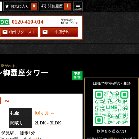
0
1
お気に入り
閲覧履歴
受付時間：
0120-410-014
10:00〜18:30
物件リクエスト
来店予約
り継がれる。
ン御園座タワー
更新
08/08
ー
LINEで空室確認・相談
円 ～
礼金
0.0ヶ月 ～
間取り
2LDK - 3LDK
物件名を送るだけ
「
伏見駅
」 徒歩
1
分