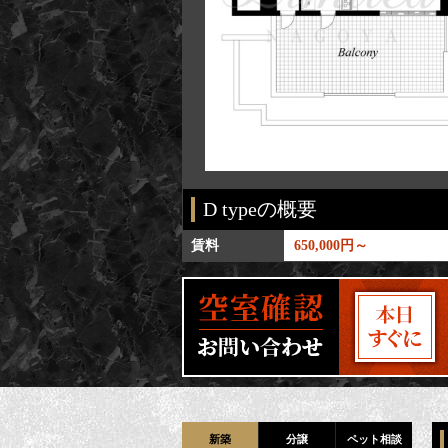
D typeの概要
 / 63.86㎡
賃料
650,000円～
新築
分譲
ペット相談