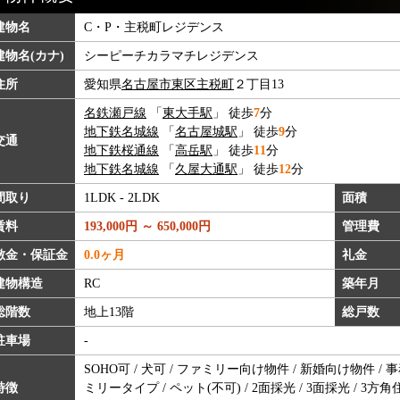
建物名
C・P・主税町レジデンス
建物名(カナ)
シーピーチカラマチレジデンス
住所
愛知県
名古屋市東区
主税町
２丁目13
名鉄瀬戸線
「
東大手駅
」 徒歩
7
分
地下鉄名城線
「
名古屋城駅
」 徒歩
9
分
交通
地下鉄桜通線
「
高岳駅
」 徒歩
11
分
地下鉄名城線
「
久屋大通駅
」 徒歩
12
分
間取り
1LDK - 2LDK
面積
賃料
193,000円 ～ 650,000円
管理費
敷金・保証金
0.0ヶ月
礼金
建物構造
RC
築年月
総階数
地上13階
総戸数
駐車場
-
SOHO可 / 犬可 / ファミリー向け物件 / 新婚向け物件 /
特徴
ミリータイプ / ペット(不可) / 2面採光 / 3面採光 / 3方