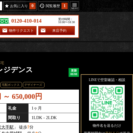
0
1
お気に入り
閲覧履歴
受付時間：
0120-410-014
10:00〜18:30
物件リクエスト
来店予約
邸宅
レジデンス
更新
08/08
ス
LINEで空室確認・相談
宅配ボックス
デザイナーズ
円 ～ 650,000円
礼金
1ヶ月
間取り
1LDK - 2LDK
物件名を送るだけ
東大手駅
」 徒歩
7
分