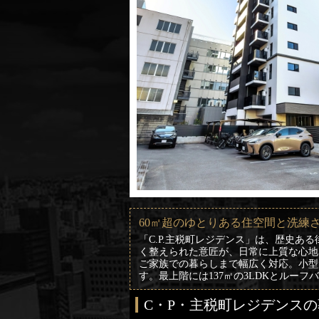
60㎡超のゆとりある住空間と洗練
「C.P.主税町レジデンス」は、歴史
く整えられた意匠が、日常に上質な心地よ
ご家族での暮らしまで幅広く対応。小型
す。最上階には137㎡の3LDKとル
C・P・主税町レジデンス