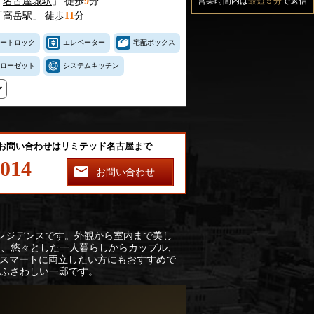
「
名古屋城駅
」 徒歩
9
分
営業時間内は
最短５分
で返信
「
高岳駅
」 徒歩
11
分
ートロック
エレベーター
宅配ボックス
ローゼット
システムキッチン
のお問い合わせはリミテッド名古屋まで
-014
お問い合わせ
ズレジデンスです。外観から室内まで美し
心に、悠々とした一人暮らしからカップル、
スマートに両立したい方にもおすすめで
もふさわしい一邸です。