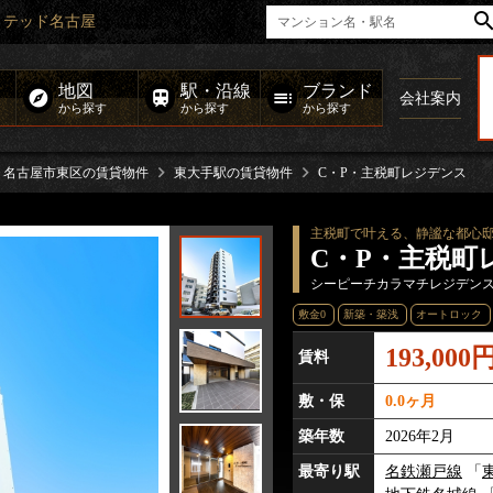
ミテッド名古屋
地図
駅・沿線
ブランド
会社案内
から探す
から探す
から探す
名古屋市東区の賃貸物件
東大手駅の賃貸物件
C・P・主税町レジデンス
主税町で叶える、静謐な都心
C・P・主税町
シーピーチカラマチレジデン
敷金0
新築・築浅
オートロック
193,000
賃料
敷・保
0.0ヶ月
築年数
2026年2月
最寄り駅
名鉄瀬戸線
「