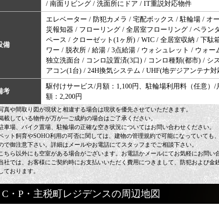
/ 南面リビング / 洗面所にドア / IT重説対応物件
エレベーター / 防犯カメラ / 宅配ボックス / 駐輪場 / 
災報知器 / フローリング / 全居室フローリング / ベランダ
ペース / クローゼット(1ヶ所) / WIC / 全居室収納 / 下
設備
ワー / 脱衣所 / 給湯 / 3点給湯 / ウォシュレット / ウォー
独立洗面台 / コンロ設置済(3口) / コンロ種類(都市) / 
アコン(1台) / 24H換気システム / UHF(地デジアンテナ対
駆付けサービス/月額：1,100円、駐輪場利用料（任意）/
備考
額：2,200円
写真や間取り図が現状と相違する場合は現状を優先させていただきます。
掲載している物件が万が一ご成約の場合はご了承ください。
駐車場、バイク置場、駐輪場の正確な空き状況についてはお問い合わせください。
ペット飼育やSOHO利用の可否に関しては、建物の管理規約で可能になっていても
ので御注意下さい。詳細はメールやお電話にてスタッフまでご相談下さい。
こちら以外にも空室がある場合がございます。お電話かメールにてお気軽にお問い
当社では、お客様にご契約時にお支払いいただく費用につきまして、防犯および金
しております。
C・P・主税町レジデンスの周辺地図