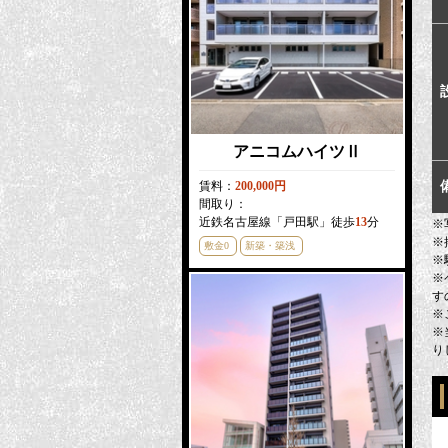
アニコムハイツⅡ
賃料：
200,000円
間取り：
近鉄名古屋線「戸田駅」徒歩
13
分
※
※
敷金0
新築・築浅
※
※
す
※
※
り