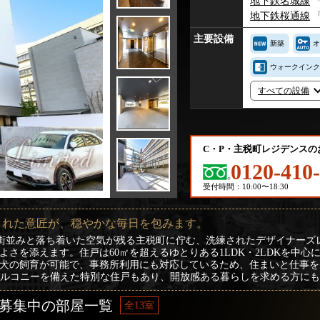
地下鉄名城線
地下鉄桜通線
主要設備
新築
オ
ウォークインク
すべての設備
C・P・主税町レジデンス
0120-410
受付時間：10:00〜18:30
された意匠が、穏やかな毎日を包みます。
ある街並みと落ち着いた空気が残る主税町に佇む、洗練されたデザイナー
さを添えます。住戸は60㎡を超えるゆとりある1LDK・2LDKを中
犬の飼育が可能で、事務所利用にも対応しているため、住まいと仕事を
ーフバルコニーを備えた特別な住戸もあり、開放感ある暮らしを求める方に
の募集中の部屋一覧
全13室