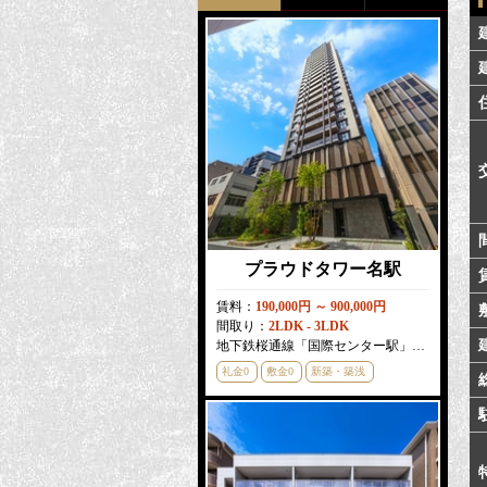
プラウドタワー名駅
賃料：
190,000円 ～ 900,000円
間取り：
2LDK - 3LDK
地下鉄桜通線「国際センター駅」徒歩
3
分
礼金0
敷金0
新築・築浅