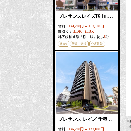
プレサンスレイズ桜山EAST
賃料：
124,200円 ～ 153,100円
間取り：
1LDK - 2LDK
地下鉄桜通線「桜山駅」徒歩
6
分
敷金0
新築・築浅
分譲賃貸
プレサンス レイズ 千種今池Ⅱ
※
※
賃料：
126,200円 ～ 143,000円