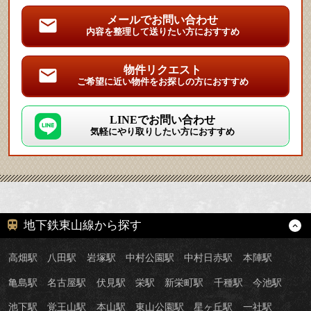
メールでお問い合わせ
内容を整理して送りたい方におすすめ
物件リクエスト
ご希望に近い物件をお探しの方におすすめ
LINEでお問い合わせ
気軽にやり取りしたい方におすすめ
地下鉄東山線から探す
高畑駅
八田駅
岩塚駅
中村公園駅
中村日赤駅
本陣駅
亀島駅
名古屋駅
伏見駅
栄駅
新栄町駅
千種駅
今池駅
池下駅
覚王山駅
本山駅
東山公園駅
星ヶ丘駅
一社駅