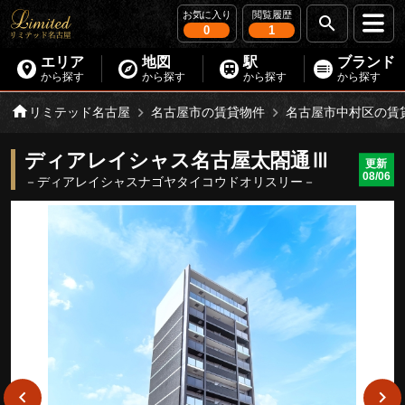
お気に入り
閲覧履歴
0
1
エリア
地図
駅
ブランド
から探す
から探す
から探す
から探す
リミテッド名古屋
名古屋市の賃貸物件
名古屋市中村区の賃
ディアレイシャス名古屋太閤通Ⅲ
更新
08/06
－ディアレイシャスナゴヤタイコウドオリスリー－