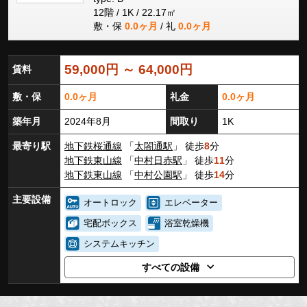
12階 / 1K / 22.17㎡
敷・保
0.0ヶ月
/ 礼
0.0ヶ月
59,000円 ～ 64,000円
賃料
敷・保
0.0ヶ月
礼金
0.0ヶ月
築年月
2024年8月
間取り
1K
最寄り駅
地下鉄桜通線
「
太閤通駅
」 徒歩
8
分
地下鉄東山線
「
中村日赤駅
」 徒歩
11
分
地下鉄東山線
「
中村公園駅
」 徒歩
14
分
主要設備
オートロック
エレベーター
宅配ボックス
浴室乾燥機
システムキッチン
すべての設備