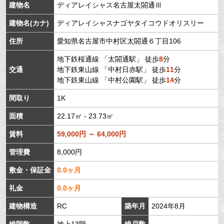
建物名
ディアレイシャス名古屋太閤通Ⅲ
建物名(カナ)
ディアレイシャスナゴヤタイコウドオリスリー
住所
愛知県
名古屋市中村区
太閤通
６丁目106
地下鉄桜通線
「
太閤通駅
」 徒歩
8
分
交通
地下鉄東山線
「
中村日赤駅
」 徒歩
11
分
地下鉄東山線
「
中村公園駅
」 徒歩
14
分
間取り
1K
面積
22.17㎡ - 23.73㎡
賃料
59,000円 ～ 64,000円
管理費
8,000円
敷金・保証金
0.0ヶ月
礼金
0.0ヶ月
建物構造
RC
築年月
2024年8月