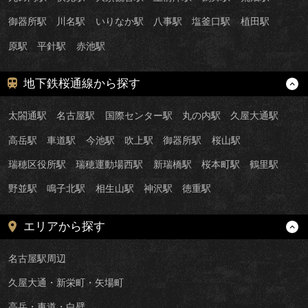
御器所駅
川名駅
いりなか駅
八事駅
塩釜口駅
植田駅
原駅
平針駅
赤池駅
地下鉄桜通線から探す
太閤通駅
名古屋駅
国際センター駅
丸の内駅
久屋大通駅
高岳駅
車道駅
今池駅
吹上駅
御器所駅
桜山駅
瑞穂区役所駅
瑞穂運動場西駅
新瑞橋駅
桜本町駅
鶴里駅
野並駅
鳴子北駅
相生山駅
神沢駅
徳重駅
エリアから探す
名古屋駅周辺
久屋大通・新栄町・矢場町
高岳・車道・白壁