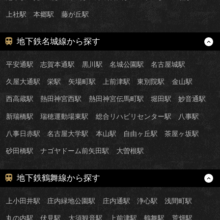
上社駅
本郷駅
藤が丘駅
地下鉄名城線から探す
平安通駅
志賀本通駅
黒川駅
名城公園駅
名古屋城駅
久屋大通駅
栄駅
矢場町駅
上前津駅
東別院駅
金山駅
西高蔵駅
熱田神宮西駅
熱田神宮伝馬町駅
堀田駅
妙音通駅
新瑞橋駅
瑞穂運動場東駅
総合リハビリセンター駅
八事駅
八事日赤駅
名古屋大学駅
本山駅
自由ヶ丘駅
茶屋ヶ坂駅
砂田橋駅
ナゴヤドーム前矢田駅
大曽根駅
地下鉄鶴舞線から探す
上小田井駅
庄内緑地公園駅
庄内通駅
浄心駅
浅間町駅
丸の内駅
伏見駅
大須観音駅
上前津駅
鶴舞駅
荒畑駅