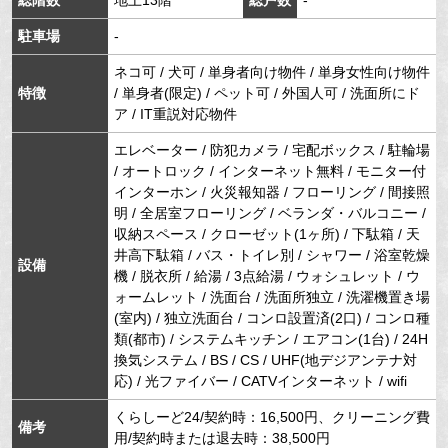
総階数
地上13階
総戸数
-
駐車場
-
ネコ可 / 犬可 / 単身者向け物件 / 単身女性向け物件
特徴
/ 単身者(限定) / ペット可 / 外国人可 / 洗面所にド
ア / IT重説対応物件
エレベーター / 防犯カメラ / 宅配ボックス / 駐輪場
/ オートロック / インターネット無料 / モニター付
インターホン / 火災報知器 / フローリング / 間接照
明 / 全居室フローリング / ベランダ・バルコニー /
収納スペース / クローゼット(1ヶ所) / 下駄箱 / 天
井高下駄箱 / バス・トイレ別 / シャワー / 浴室乾燥
設備
機 / 脱衣所 / 給湯 / 3点給湯 / ウォシュレット / ウ
ォームレット / 洗面台 / 洗面所独立 / 洗濯機置き場
(室内) / 独立洗面台 / コンロ設置済(2口) / コンロ種
類(都市) / システムキッチン / エアコン(1台) / 24H
換気システム / BS / CS / UHF(地デジアンテナ対
応) / 光ファイバー / CATVインターネット / wifi
くらしーど24/契約時：16,500円、クリーニング費
備考
用/契約時または退去時：38,500円