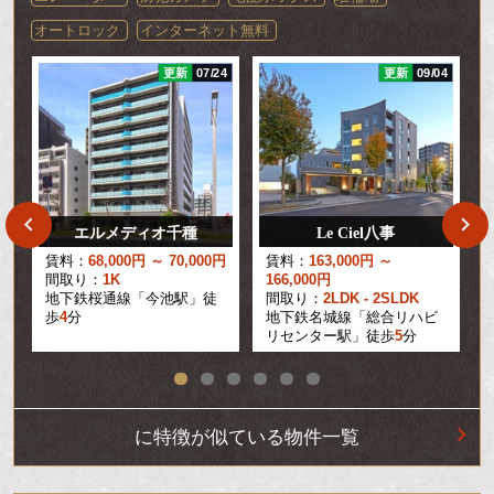
オートロック
インターネット無料
06
更新
07/24
更新
09/04
エルメディオ千種
Le Ciel八事
賃料：
68,000円 ～ 70,000円
賃料：
163,000円 ～
間取り：
1K
166,000円
地下鉄桜通線「今池駅」徒
間取り：
2LDK - 2SLDK
歩
4
分
地下鉄名城線「総合リハビ
リセンター駅」徒歩
5
分
に特徴が似ている物件一覧