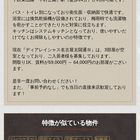
バス・トイレ別になっており衛生面・収納面で快適です。
浴室には換気乾燥機が設備されており、梅雨時でも洗濯物
を乾かすことができたりカビ対策に役立ちます。
キッチンはシステムキッチンとなっており、使いやすいだ
けでなくお掃除もしやすいのが特徴です。
現在『ディアレイシャス名古屋太閤通Ⅲ』は、3部屋が空
室となっており、ご入居者様を募集しております。
間取り1K、賃料が59,000円 ～ 64,000円のお部屋がござい
ます。
是非一度お問い合わせください！
また、「事前予約なし」でも当日の直接来店歓迎しており
ます！
特徴が似ている物件
エレベーター
防犯カメラ
宅配ボックス
駐輪場