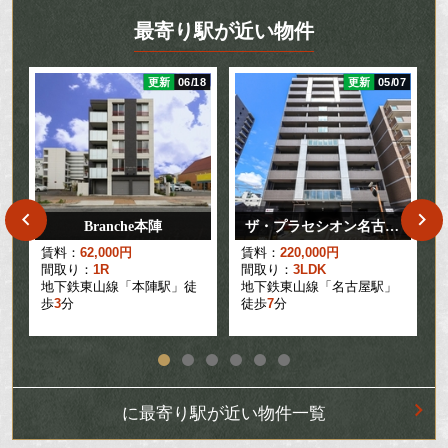
最寄り駅が近い物件
15
更新
06/18
更新
05/07
Branche本陣
ザ・プラセシオン名古屋駅
円
賃料：
62,000円
賃料：
220,000円
間取り：
1R
間取り：
3LDK
地下鉄東山線「本陣駅」徒
地下鉄東山線「名古屋駅」
歩
3
分
徒歩
7
分
に最寄り駅が近い物件一覧