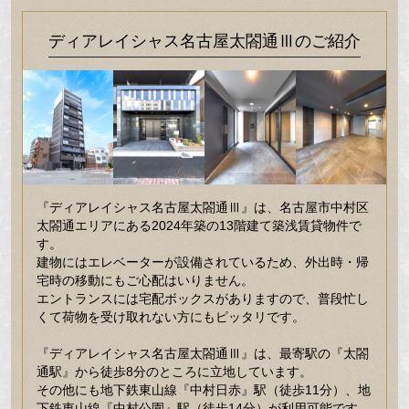
ディアレイシャス名古屋太閤通Ⅲのご紹介
『ディアレイシャス名古屋太閤通Ⅲ』は、名古屋市中村区
太閤通エリアにある2024年築の13階建て築浅賃貸物件で
す。
建物にはエレベーターが設備されているため、外出時・帰
宅時の移動にもご心配はいりません。
エントランスには宅配ボックスがありますので、普段忙し
くて荷物を受け取れない方にもピッタリです。
『ディアレイシャス名古屋太閤通Ⅲ』は、最寄駅の『太閤
通駅』から徒歩8分のところに立地しています。
その他にも地下鉄東山線『中村日赤』駅（徒歩11分）、地
下鉄東山線『中村公園』駅（徒歩14分）が利用可能です。