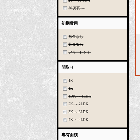
20 ～ 50 万円
50 万円 ～
初期費用
敷金なし
礼金なし
フリーレント
間取り
1R
1K
1DK ～ 1LDK
2K ～ 2LDK
3K ～ 3LDK
4K ～ 4LDK
専有面積