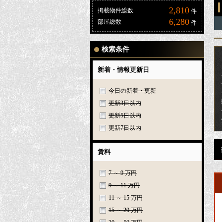
2,810
掲載物件総数
件
6,280
部屋総数
件
検索条件
新着・情報更新日
今日の新着・更新
更新3日以内
更新5日以内
更新7日以内
賃料
7 ～ 9 万円
9 ～ 11 万円
11 ～ 15 万円
15 ～ 20 万円