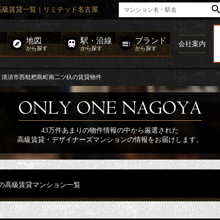
高級賃貸一覧｜リミテッド名古屋
地図
駅・沿線
ブランド
会社案内
から探す
から探す
から探す
清須市西枇杷島町南二ツ杁の賃貸物件
43万件あまりの物件情報の中から厳選された
高級賃貸・デザイナーズマンションの情報をお届けします。
の高級賃貸マンション一覧