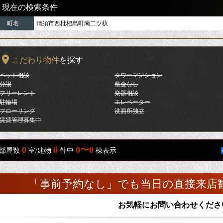
現在の検索条件
町名
清須市西枇杷島町南二ツ杁
こだわり物件
を探す
ペット相談
タワーマンション
分譲
敷金なし
フリーレント
楽器相談
駐輪場
エレベーター
フローリング
洗面所独立
賃貸管理募集中
0
0
0〜0
部屋数
室/建物
件中
棟表示
「事前予約なし」でも当日の直接来店
お気軽にお問い合わせくださ