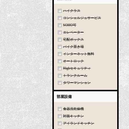
ハイクラス
コンシェルジュサービス
SOHO可
エレベーター
宅配ボックス
バイク置き場
インターネット無料
オートロック
Highセキュリティ
トランクルーム
タワーマンション
部屋設備
食器洗乾燥機
対面キッチン
アイランドキッチン