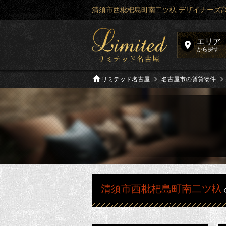
清須市西枇杷島町南二ツ杁 デザイナーズ
エリア
から探す
リミテッド名古屋
名古屋市の賃貸物件
清須市西枇杷島町南二ツ杁