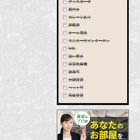
ディスポーザ
庭付き
ガレージあり
床暖房
オール電化
モニター付インターホン
WIC
追い焚き
浴室乾燥機
楽器可
分譲賃貸
ペット可
高級賃貸