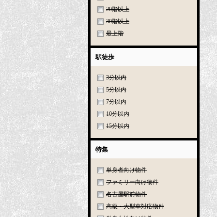
20階以上
30階以上
最上階
駅徒歩
3分以内
5分以内
7分以内
10分以内
15分以内
特集
単身者向け物件
ファミリー向け物件
名古屋駅前物件
高級・大型車対応物件