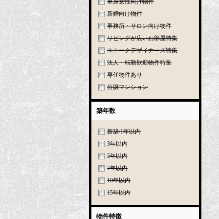
単身女性向け物件
新婚向け物件
事務所・サロン向け物件
リビングが広いお部屋特集
ユニークデザイナーズ特集
法人・転勤歓迎物件特集
専任物件あり
分譲マンション
築年数
新築/1年以内
3年以内
5年以内
7年以内
10年以内
15年以内
物件特徴