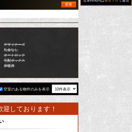
営業時間内は
最短５分
で返信
変更
デザイナーズ
礼金なし
オートロック
宅配ボックス
床暖房
空室のある物件のみを表示
歓迎しております！
い