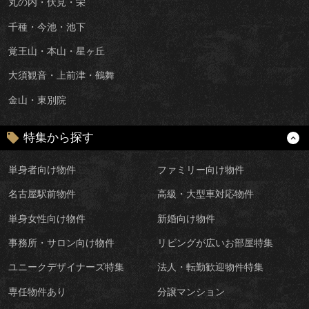
丸の内・伏見・栄
千種・今池・池下
覚王山・本山・星ヶ丘
大須観音・上前津・鶴舞
金山・東別院
特集から探す
単身者向け物件
ファミリー向け物件
名古屋駅前物件
高級・大型車対応物件
単身女性向け物件
新婚向け物件
事務所・サロン向け物件
リビングが広いお部屋特集
ユニークデザイナーズ特集
法人・転勤歓迎物件特集
専任物件あり
分譲マンション