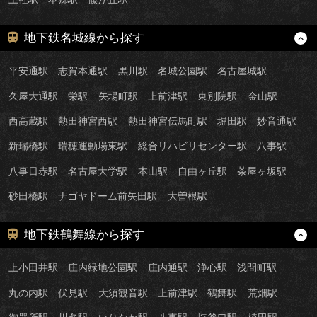
地下鉄名城線から探す
平安通駅
志賀本通駅
黒川駅
名城公園駅
名古屋城駅
久屋大通駅
栄駅
矢場町駅
上前津駅
東別院駅
金山駅
西高蔵駅
熱田神宮西駅
熱田神宮伝馬町駅
堀田駅
妙音通駅
新瑞橋駅
瑞穂運動場東駅
総合リハビリセンター駅
八事駅
八事日赤駅
名古屋大学駅
本山駅
自由ヶ丘駅
茶屋ヶ坂駅
砂田橋駅
ナゴヤドーム前矢田駅
大曽根駅
地下鉄鶴舞線から探す
上小田井駅
庄内緑地公園駅
庄内通駅
浄心駅
浅間町駅
丸の内駅
伏見駅
大須観音駅
上前津駅
鶴舞駅
荒畑駅