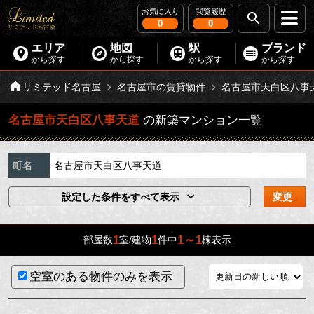
お気に入り
閲覧履歴
0
0
エリア
地図
駅
ブランド
から探す
から探す
から探す
から探す
リミテッド名古屋
名古屋市の賃貸物件
名古屋市天白区八事
名古屋市天白区八事天道
の新築マンション一覧
町名
名古屋市天白区八事天道
設定した条件をすべて表示
変更
1
1
1～1
部屋数
室/建物
件中
棟表示
空室のある物件のみを表示