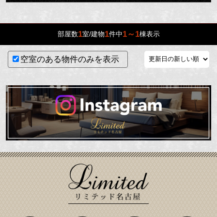
1
1
1～1
部屋数
室/建物
件中
棟表示
空室のある物件のみを表示