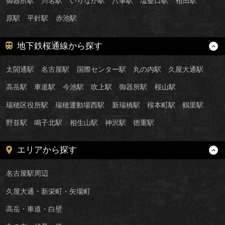
御器所駅
川名駅
いりなか駅
八事駅
塩釜口駅
植田駅
原駅
平針駅
赤池駅
地下鉄桜通線から探す
太閤通駅
名古屋駅
国際センター駅
丸の内駅
久屋大通駅
高岳駅
車道駅
今池駅
吹上駅
御器所駅
桜山駅
瑞穂区役所駅
瑞穂運動場西駅
新瑞橋駅
桜本町駅
鶴里駅
野並駅
鳴子北駅
相生山駅
神沢駅
徳重駅
エリアから探す
名古屋駅周辺
久屋大通・新栄町・矢場町
高岳・車道・白壁