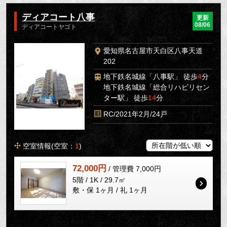
ディアコート八事
更新
08/06
ディアコートヤゴト
愛知県名古屋市天白区八事天道
202
地下鉄名城線「八事駅」 徒歩
4
分
地下鉄名城線「総合リハビリセン
ター駅」 徒歩
14
分
RC/2021年2月/24戸
空室情報(空室：
1
)
72,000円
/ 管理費 7,000円
5階 / 1K / 29.7㎡
敷・保 1ヶ月 / 礼 1ヶ月