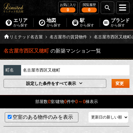
お気に入り
閲覧履歴
0
0
エリア
地図
駅
ブランド
から探す
から探す
から探す
から探す
リミテッド名古屋
名古屋市の賃貸物件
名古屋市西区又穂町
名古屋市西区又穂町
の新築マンション一覧
町名
名古屋市西区又穂町
設定した条件をすべて表示
変更
0
0
0～0
部屋数
室/建物
件中
棟表示
空室のある物件のみを表示