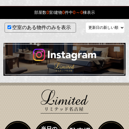
0
0
0～0
部屋数
室/建物
件中
棟表示
空室のある物件のみを表示
当日の