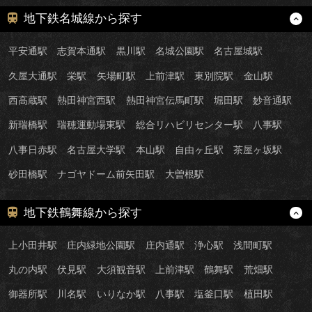
地下鉄名城線から探す
平安通駅
志賀本通駅
黒川駅
名城公園駅
名古屋城駅
久屋大通駅
栄駅
矢場町駅
上前津駅
東別院駅
金山駅
西高蔵駅
熱田神宮西駅
熱田神宮伝馬町駅
堀田駅
妙音通駅
新瑞橋駅
瑞穂運動場東駅
総合リハビリセンター駅
八事駅
八事日赤駅
名古屋大学駅
本山駅
自由ヶ丘駅
茶屋ヶ坂駅
砂田橋駅
ナゴヤドーム前矢田駅
大曽根駅
地下鉄鶴舞線から探す
上小田井駅
庄内緑地公園駅
庄内通駅
浄心駅
浅間町駅
丸の内駅
伏見駅
大須観音駅
上前津駅
鶴舞駅
荒畑駅
御器所駅
川名駅
いりなか駅
八事駅
塩釜口駅
植田駅