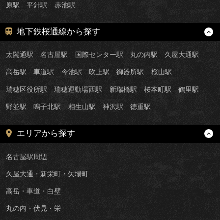
原駅
平針駅
赤池駅
地下鉄桜通線から探す
太閤通駅
名古屋駅
国際センター駅
丸の内駅
久屋大通駅
高岳駅
車道駅
今池駅
吹上駅
御器所駅
桜山駅
瑞穂区役所駅
瑞穂運動場西駅
新瑞橋駅
桜本町駅
鶴里駅
野並駅
鳴子北駅
相生山駅
神沢駅
徳重駅
エリアから探す
名古屋駅周辺
久屋大通・新栄町・矢場町
高岳・車道・白壁
丸の内・伏見・栄