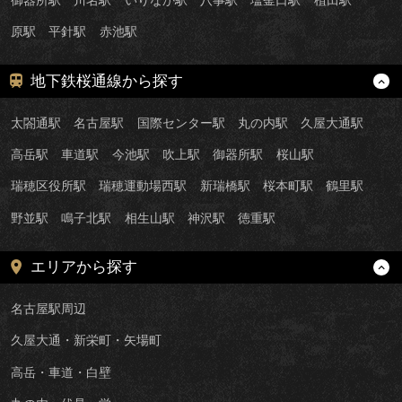
原駅
平針駅
赤池駅
地下鉄桜通線から探す
太閤通駅
名古屋駅
国際センター駅
丸の内駅
久屋大通駅
高岳駅
車道駅
今池駅
吹上駅
御器所駅
桜山駅
瑞穂区役所駅
瑞穂運動場西駅
新瑞橋駅
桜本町駅
鶴里駅
野並駅
鳴子北駅
相生山駅
神沢駅
徳重駅
エリアから探す
名古屋駅周辺
久屋大通・新栄町・矢場町
高岳・車道・白壁