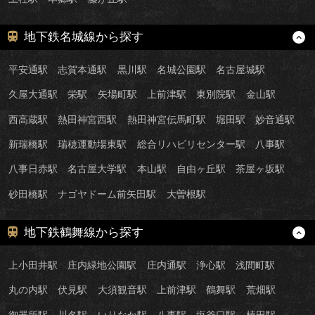
地下鉄名城線から探す
平安通駅
志賀本通駅
黒川駅
名城公園駅
名古屋城駅
久屋大通駅
栄駅
矢場町駅
上前津駅
東別院駅
金山駅
西高蔵駅
熱田神宮西駅
熱田神宮伝馬町駅
堀田駅
妙音通駅
新瑞橋駅
瑞穂運動場東駅
総合リハビリセンター駅
八事駅
八事日赤駅
名古屋大学駅
本山駅
自由ヶ丘駅
茶屋ヶ坂駅
砂田橋駅
ナゴヤドーム前矢田駅
大曽根駅
地下鉄鶴舞線から探す
上小田井駅
庄内緑地公園駅
庄内通駅
浄心駅
浅間町駅
丸の内駅
伏見駅
大須観音駅
上前津駅
鶴舞駅
荒畑駅
御器所駅
川名駅
いりなか駅
八事駅
塩釜口駅
植田駅