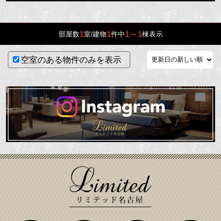
1
1
1～1
部屋数
室/建物
件中
棟表示
空室のある物件のみを表示