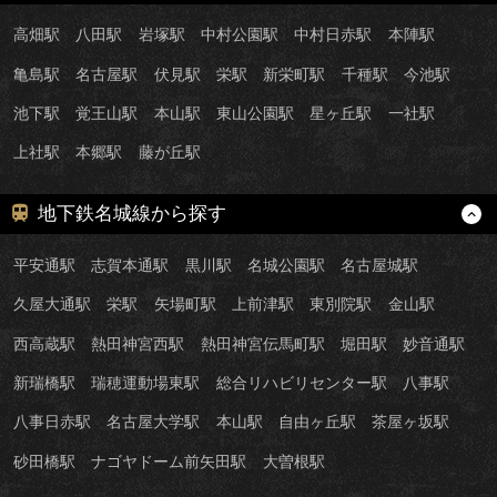
高畑駅
八田駅
岩塚駅
中村公園駅
中村日赤駅
本陣駅
亀島駅
名古屋駅
伏見駅
栄駅
新栄町駅
千種駅
今池駅
池下駅
覚王山駅
本山駅
東山公園駅
星ヶ丘駅
一社駅
上社駅
本郷駅
藤が丘駅
地下鉄名城線から探す
平安通駅
志賀本通駅
黒川駅
名城公園駅
名古屋城駅
久屋大通駅
栄駅
矢場町駅
上前津駅
東別院駅
金山駅
西高蔵駅
熱田神宮西駅
熱田神宮伝馬町駅
堀田駅
妙音通駅
新瑞橋駅
瑞穂運動場東駅
総合リハビリセンター駅
八事駅
八事日赤駅
名古屋大学駅
本山駅
自由ヶ丘駅
茶屋ヶ坂駅
砂田橋駅
ナゴヤドーム前矢田駅
大曽根駅