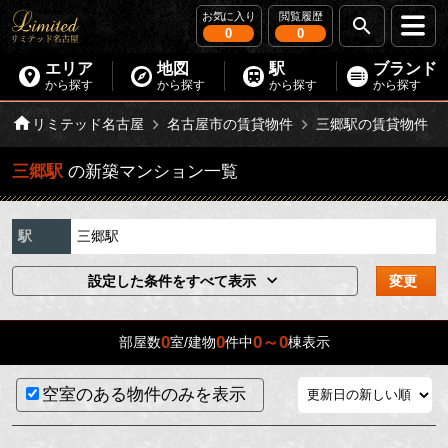
お気に入り
閲覧履歴
0
0
エリア
地図
駅
ブランド
から探す
から探す
から探す
から探す
リミテッド名古屋
名古屋市の賃貸物件
三郷駅の賃貸物件
三郷駅
の新築マンション一覧
駅
三郷駅
設定した条件をすべて表示
変更
0
0
0～0
部屋数
室/建物
件中
棟表示
空室のある物件のみを表示