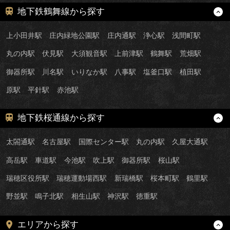
地下鉄鶴舞線から探す
上小田井駅
庄内緑地公園駅
庄内通駅
浄心駅
浅間町駅
丸の内駅
伏見駅
大須観音駅
上前津駅
鶴舞駅
荒畑駅
御器所駅
川名駅
いりなか駅
八事駅
塩釜口駅
植田駅
原駅
平針駅
赤池駅
地下鉄桜通線から探す
太閤通駅
名古屋駅
国際センター駅
丸の内駅
久屋大通駅
高岳駅
車道駅
今池駅
吹上駅
御器所駅
桜山駅
瑞穂区役所駅
瑞穂運動場西駅
新瑞橋駅
桜本町駅
鶴里駅
野並駅
鳴子北駅
相生山駅
神沢駅
徳重駅
エリアから探す