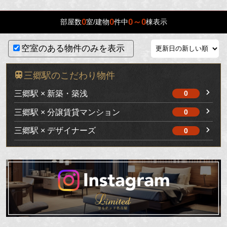
0
0
0～0
部屋数
室/建物
件中
棟表示
空室のある物件のみを表示
三郷駅のこだわり物件
三郷駅 × 新築・築浅
0
三郷駅 × 分譲賃貸マンション
0
三郷駅 × デザイナーズ
0