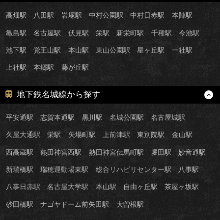
高畑駅
八田駅
岩塚駅
中村公園駅
中村日赤駅
本陣駅
亀島駅
名古屋駅
伏見駅
栄駅
新栄町駅
千種駅
今池駅
池下駅
覚王山駅
本山駅
東山公園駅
星ヶ丘駅
一社駅
上社駅
本郷駅
藤が丘駅
地下鉄名城線から探す
平安通駅
志賀本通駅
黒川駅
名城公園駅
名古屋城駅
久屋大通駅
栄駅
矢場町駅
上前津駅
東別院駅
金山駅
西高蔵駅
熱田神宮西駅
熱田神宮伝馬町駅
堀田駅
妙音通駅
新瑞橋駅
瑞穂運動場東駅
総合リハビリセンター駅
八事駅
八事日赤駅
名古屋大学駅
本山駅
自由ヶ丘駅
茶屋ヶ坂駅
砂田橋駅
ナゴヤドーム前矢田駅
大曽根駅