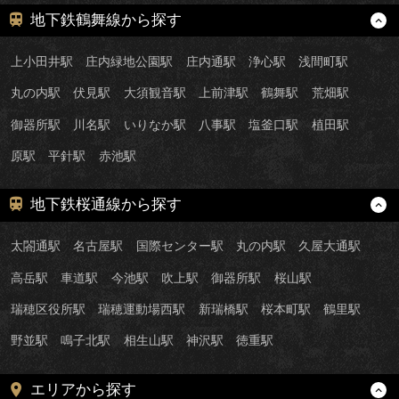
地下鉄鶴舞線から探す
上小田井駅
庄内緑地公園駅
庄内通駅
浄心駅
浅間町駅
丸の内駅
伏見駅
大須観音駅
上前津駅
鶴舞駅
荒畑駅
御器所駅
川名駅
いりなか駅
八事駅
塩釜口駅
植田駅
原駅
平針駅
赤池駅
地下鉄桜通線から探す
太閤通駅
名古屋駅
国際センター駅
丸の内駅
久屋大通駅
高岳駅
車道駅
今池駅
吹上駅
御器所駅
桜山駅
瑞穂区役所駅
瑞穂運動場西駅
新瑞橋駅
桜本町駅
鶴里駅
野並駅
鳴子北駅
相生山駅
神沢駅
徳重駅
エリアから探す