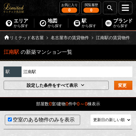
お気に入り
閲覧履歴
0
0
エリア
地図
駅
ブランド
から探す
から探す
から探す
から探す
リミテッド名古屋
名古屋市の賃貸物件
江南駅の賃貸物件
江南駅
の新築マンション一覧
駅
江南駅
設定した条件をすべて表示
変更
0
0
0～0
部屋数
室/建物
件中
棟表示
空室のある物件のみを表示