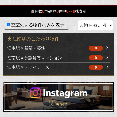
0
0
0～0
部屋数
室/建物
件中
棟表示
空室のある物件のみを表示
江南駅のこだわり物件
江南駅 × 新築・築浅
0
江南駅 × 分譲賃貸マンション
0
江南駅 × デザイナーズ
0