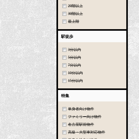
20階以上
30階以上
最上階
駅徒歩
3分以内
5分以内
7分以内
10分以内
15分以内
特集
単身者向け物件
ファミリー向け物件
名古屋駅前物件
高級・大型車対応物件