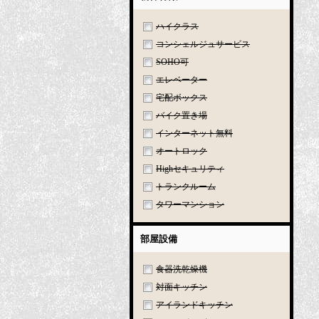
ハイクラス
コンシェルジュサービス
SOHO可
エレベーター
宅配ボックス
バイク置き場
インターネット無料
オートロック
Highセキュリティ
トランクルーム
タワーマンション
部屋設備
食器洗乾燥機
対面キッチン
アイランドキッチン