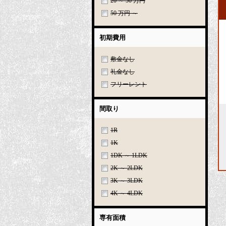
20 ～ 50 万円
50 万円 ～
初期費用
敷金なし
礼金なし
フリーレント
間取り
1R
1K
1DK ～ 1LDK
2K ～ 2LDK
3K ～ 3LDK
4K ～ 4LDK
専有面積