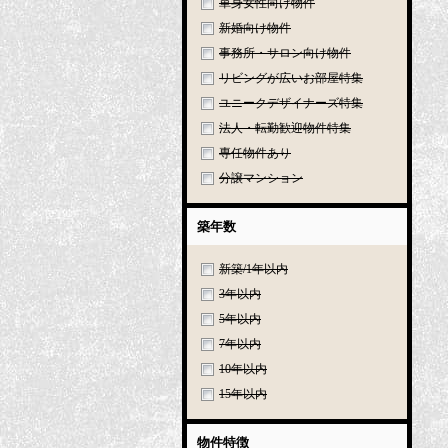
単身女性向け物件
新婚向け物件
事務所・サロン向け物件
リビングが広いお部屋特集
ユニークデザイナーズ特集
法人・転勤歓迎物件特集
専任物件あり
分譲マンション
築年数
新築/1年以内
3年以内
5年以内
7年以内
10年以内
15年以内
物件特徴