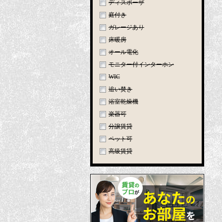
ディスポーザ
庭付き
ガレージあり
床暖房
オール電化
モニター付インターホン
WIC
追い焚き
浴室乾燥機
楽器可
分譲賃貸
ペット可
高級賃貸