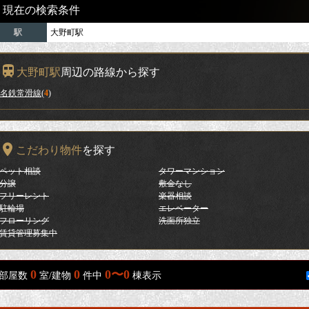
現在の検索条件
駅
大野町駅
大野町駅
周辺の路線から探す
名鉄常滑線
(
4
)
こだわり物件
を探す
ペット相談
タワーマンション
分譲
敷金なし
フリーレント
楽器相談
駐輪場
エレベーター
フローリング
洗面所独立
賃貸管理募集中
0
0
0〜0
部屋数
室/建物
件中
棟表示