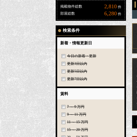
2,810
掲載物件総数
件
6,280
部屋総数
件
検索条件
新着・情報更新日
今日の新着・更新
更新3日以内
更新5日以内
更新7日以内
賃料
7 ～ 9 万円
9 ～ 11 万円
11 ～ 15 万円
15 ～ 20 万円