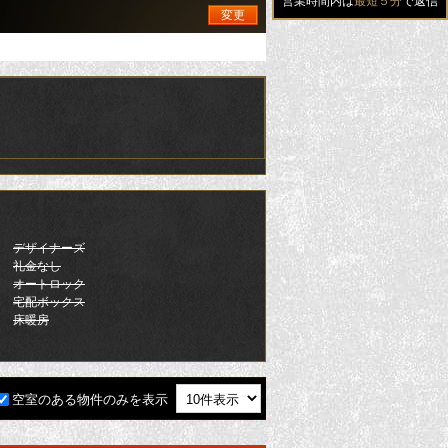
営業時間内は
最短５分
で返信
変更
デザイナーズ
礼金なし
オートロック
宅配ボックス
床暖房
空室のある物件のみを表示