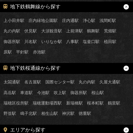
地下鉄鶴舞線から探す
上小田井駅
庄内緑地公園駅
庄内通駅
浄心駅
浅間町駅
丸の内駅
伏見駅
大須観音駅
上前津駅
鶴舞駅
荒畑駅
御器所駅
川名駅
いりなか駅
八事駅
塩釜口駅
植田駅
原駅
平針駅
赤池駅
地下鉄桜通線から探す
太閤通駅
名古屋駅
国際センター駅
丸の内駅
久屋大通駅
高岳駅
車道駅
今池駅
吹上駅
御器所駅
桜山駅
瑞穂区役所駅
瑞穂運動場西駅
新瑞橋駅
桜本町駅
鶴里駅
野並駅
鳴子北駅
相生山駅
神沢駅
徳重駅
エリアから探す