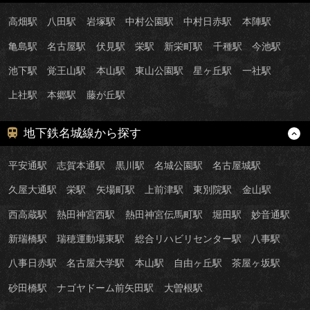
高畑駅
八田駅
岩塚駅
中村公園駅
中村日赤駅
本陣駅
亀島駅
名古屋駅
伏見駅
栄駅
新栄町駅
千種駅
今池駅
池下駅
覚王山駅
本山駅
東山公園駅
星ヶ丘駅
一社駅
上社駅
本郷駅
藤が丘駅
地下鉄名城線から探す
平安通駅
志賀本通駅
黒川駅
名城公園駅
名古屋城駅
久屋大通駅
栄駅
矢場町駅
上前津駅
東別院駅
金山駅
西高蔵駅
熱田神宮西駅
熱田神宮伝馬町駅
堀田駅
妙音通駅
新瑞橋駅
瑞穂運動場東駅
総合リハビリセンター駅
八事駅
八事日赤駅
名古屋大学駅
本山駅
自由ヶ丘駅
茶屋ヶ坂駅
砂田橋駅
ナゴヤドーム前矢田駅
大曽根駅