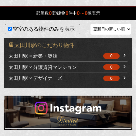
0
0
0～0
部屋数
室/建物
件中
棟表示
空室のある物件のみを表示
太田川駅のこだわり物件
太田川駅 × 新築・築浅
0
太田川駅 × 分譲賃貸マンション
0
太田川駅 × デザイナーズ
0