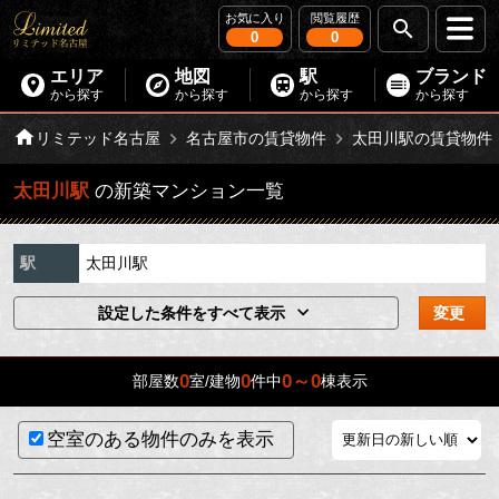
お気に入り
閲覧履歴
0
0
エリア
地図
駅
ブランド
から探す
から探す
から探す
から探す
リミテッド名古屋
名古屋市の賃貸物件
太田川駅の賃貸物件
太田川駅
の新築マンション一覧
駅
太田川駅
設定した条件をすべて表示
変更
0
0
0～0
部屋数
室/建物
件中
棟表示
空室のある物件のみを表示