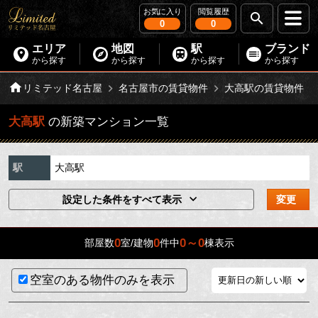
お気に入り
閲覧履歴
0
0
エリア
地図
駅
ブランド
から探す
から探す
から探す
から探す
リミテッド名古屋
名古屋市の賃貸物件
大高駅の賃貸物件
大高駅
の新築マンション一覧
駅
大高駅
設定した条件をすべて表示
変更
0
0
0～0
部屋数
室/建物
件中
棟表示
空室のある物件のみを表示