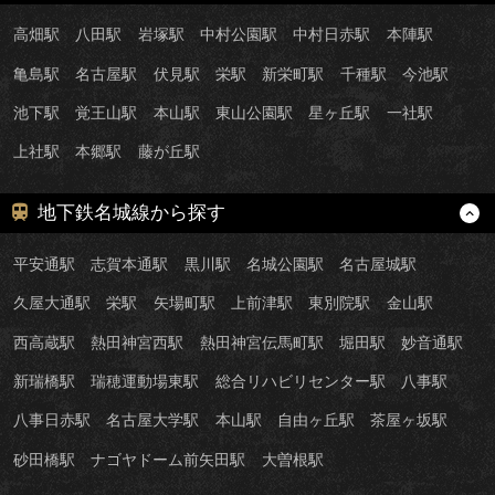
高畑駅
八田駅
岩塚駅
中村公園駅
中村日赤駅
本陣駅
亀島駅
名古屋駅
伏見駅
栄駅
新栄町駅
千種駅
今池駅
池下駅
覚王山駅
本山駅
東山公園駅
星ヶ丘駅
一社駅
上社駅
本郷駅
藤が丘駅
地下鉄名城線から探す
平安通駅
志賀本通駅
黒川駅
名城公園駅
名古屋城駅
久屋大通駅
栄駅
矢場町駅
上前津駅
東別院駅
金山駅
西高蔵駅
熱田神宮西駅
熱田神宮伝馬町駅
堀田駅
妙音通駅
新瑞橋駅
瑞穂運動場東駅
総合リハビリセンター駅
八事駅
八事日赤駅
名古屋大学駅
本山駅
自由ヶ丘駅
茶屋ヶ坂駅
砂田橋駅
ナゴヤドーム前矢田駅
大曽根駅