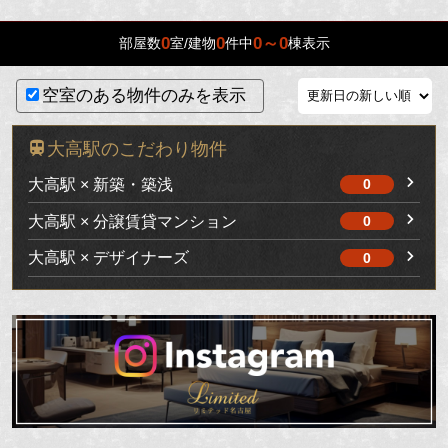
0
0
0～0
部屋数
室/建物
件中
棟表示
空室のある物件のみを表示
大高駅のこだわり物件
大高駅 × 新築・築浅
0
大高駅 × 分譲賃貸マンション
0
大高駅 × デザイナーズ
0