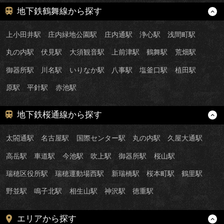
地下鉄鶴舞線から探す
上小田井駅
庄内緑地公園駅
庄内通駅
浄心駅
浅間町駅
丸の内駅
伏見駅
大須観音駅
上前津駅
鶴舞駅
荒畑駅
御器所駅
川名駅
いりなか駅
八事駅
塩釜口駅
植田駅
原駅
平針駅
赤池駅
地下鉄桜通線から探す
太閤通駅
名古屋駅
国際センター駅
丸の内駅
久屋大通駅
高岳駅
車道駅
今池駅
吹上駅
御器所駅
桜山駅
瑞穂区役所駅
瑞穂運動場西駅
新瑞橋駅
桜本町駅
鶴里駅
野並駅
鳴子北駅
相生山駅
神沢駅
徳重駅
エリアから探す