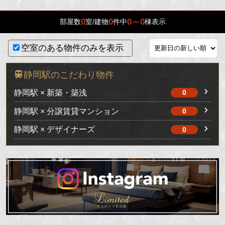
0
0
0～0
部屋数
室/建物
件中
棟表示
空室のある物件のみを表示
静岡駅のこだわり物件
静岡駅 × 新築・築浅
0
静岡駅 × 分譲賃貸マンション
0
静岡駅 × デザイナーズ
0