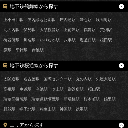
地下鉄鶴舞線から探す
上小田井駅
庄内緑地公園駅
庄内通駅
浄心駅
浅間町駅
丸の内駅
伏見駅
大須観音駅
上前津駅
鶴舞駅
荒畑駅
御器所駅
川名駅
いりなか駅
八事駅
塩釜口駅
植田駅
原駅
平針駅
赤池駅
地下鉄桜通線から探す
太閤通駅
名古屋駅
国際センター駅
丸の内駅
久屋大通駅
高岳駅
車道駅
今池駅
吹上駅
御器所駅
桜山駅
瑞穂区役所駅
瑞穂運動場西駅
新瑞橋駅
桜本町駅
鶴里駅
野並駅
鳴子北駅
相生山駅
神沢駅
徳重駅
エリアから探す