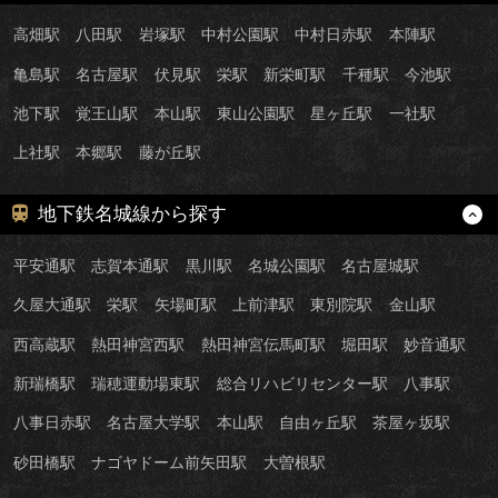
高畑駅
八田駅
岩塚駅
中村公園駅
中村日赤駅
本陣駅
亀島駅
名古屋駅
伏見駅
栄駅
新栄町駅
千種駅
今池駅
池下駅
覚王山駅
本山駅
東山公園駅
星ヶ丘駅
一社駅
上社駅
本郷駅
藤が丘駅
地下鉄名城線から探す
平安通駅
志賀本通駅
黒川駅
名城公園駅
名古屋城駅
久屋大通駅
栄駅
矢場町駅
上前津駅
東別院駅
金山駅
西高蔵駅
熱田神宮西駅
熱田神宮伝馬町駅
堀田駅
妙音通駅
新瑞橋駅
瑞穂運動場東駅
総合リハビリセンター駅
八事駅
八事日赤駅
名古屋大学駅
本山駅
自由ヶ丘駅
茶屋ヶ坂駅
砂田橋駅
ナゴヤドーム前矢田駅
大曽根駅