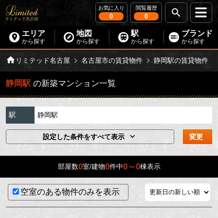
お気に入り
閲覧履歴
0
0
エリア
地図
駅
ブランド
から探す
から探す
から探す
から探す
リミテッド名古屋
名古屋市の賃貸物件
静岡駅の賃貸物件
静岡駅
の新築マンション一覧
駅
静岡駅
設定した条件をすべて表示
変更
0
0
0～0
部屋数
室/建物
件中
棟表示
空室のある物件のみを表示