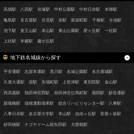
高畑駅
八田駅
岩塚駅
中村公園駅
中村日赤駅
本陣駅
亀島駅
名古屋駅
伏見駅
栄駅
新栄町駅
千種駅
今池駅
池下駅
覚王山駅
本山駅
東山公園駅
星ヶ丘駅
一社駅
上社駅
本郷駅
藤が丘駅
地下鉄名城線から探す
平安通駅
志賀本通駅
黒川駅
名城公園駅
名古屋城駅
久屋大通駅
栄駅
矢場町駅
上前津駅
東別院駅
金山駅
西高蔵駅
熱田神宮西駅
熱田神宮伝馬町駅
堀田駅
妙音通駅
新瑞橋駅
瑞穂運動場東駅
総合リハビリセンター駅
八事駅
八事日赤駅
名古屋大学駅
本山駅
自由ヶ丘駅
茶屋ヶ坂駅
砂田橋駅
ナゴヤドーム前矢田駅
大曽根駅