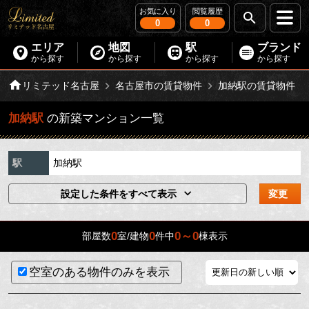
お気に入り
閲覧履歴
0
0
エリア
地図
駅
ブランド
から探す
から探す
から探す
から探す
リミテッド名古屋
名古屋市の賃貸物件
加納駅の賃貸物件
加納駅
の新築マンション一覧
駅
加納駅
設定した条件をすべて表示
変更
0
0
0～0
部屋数
室/建物
件中
棟表示
空室のある物件のみを表示