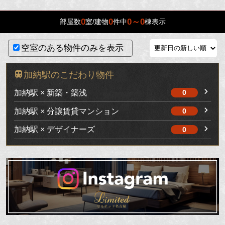
0
0
0～0
部屋数
室/建物
件中
棟表示
空室のある物件のみを表示
加納駅のこだわり物件
加納駅 × 新築・築浅
0
加納駅 × 分譲賃貸マンション
0
加納駅 × デザイナーズ
0