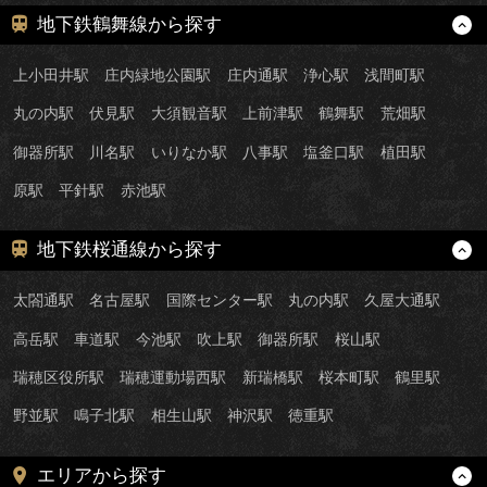
地下鉄鶴舞線から探す
上小田井駅
庄内緑地公園駅
庄内通駅
浄心駅
浅間町駅
丸の内駅
伏見駅
大須観音駅
上前津駅
鶴舞駅
荒畑駅
御器所駅
川名駅
いりなか駅
八事駅
塩釜口駅
植田駅
原駅
平針駅
赤池駅
地下鉄桜通線から探す
太閤通駅
名古屋駅
国際センター駅
丸の内駅
久屋大通駅
高岳駅
車道駅
今池駅
吹上駅
御器所駅
桜山駅
瑞穂区役所駅
瑞穂運動場西駅
新瑞橋駅
桜本町駅
鶴里駅
野並駅
鳴子北駅
相生山駅
神沢駅
徳重駅
エリアから探す