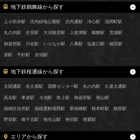
地下鉄鶴舞線から探す
上小田井駅
庄内緑地公園駅
庄内通駅
浄心駅
浅間町駅
丸の内駅
伏見駅
大須観音駅
上前津駅
鶴舞駅
荒畑駅
御器所駅
川名駅
いりなか駅
八事駅
塩釜口駅
植田駅
原駅
平針駅
赤池駅
地下鉄桜通線から探す
太閤通駅
名古屋駅
国際センター駅
丸の内駅
久屋大通駅
高岳駅
車道駅
今池駅
吹上駅
御器所駅
桜山駅
瑞穂区役所駅
瑞穂運動場西駅
新瑞橋駅
桜本町駅
鶴里駅
野並駅
鳴子北駅
相生山駅
神沢駅
徳重駅
エリアから探す