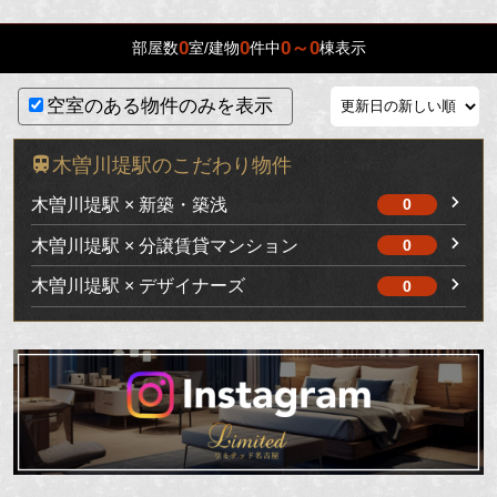
0
0
0～0
部屋数
室/建物
件中
棟表示
空室のある物件のみを表示
木曽川堤駅のこだわり物件
木曽川堤駅 × 新築・築浅
0
木曽川堤駅 × 分譲賃貸マンション
0
木曽川堤駅 × デザイナーズ
0