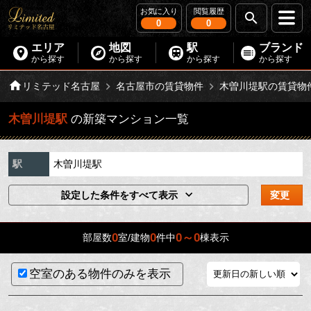
お気に入り
閲覧履歴
0
0
エリア
地図
駅
ブランド
から探す
から探す
から探す
から探す
リミテッド名古屋
名古屋市の賃貸物件
木曽川堤駅の賃貸物
木曽川堤駅
の新築マンション一覧
駅
木曽川堤駅
設定した条件をすべて表示
変更
0
0
0～0
部屋数
室/建物
件中
棟表示
空室のある物件のみを表示