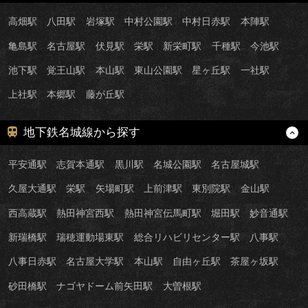
高畑駅
八田駅
岩塚駅
中村公園駅
中村日赤駅
本陣駅
亀島駅
名古屋駅
伏見駅
栄駅
新栄町駅
千種駅
今池駅
池下駅
覚王山駅
本山駅
東山公園駅
星ヶ丘駅
一社駅
上社駅
本郷駅
藤が丘駅
地下鉄名城線から探す
平安通駅
志賀本通駅
黒川駅
名城公園駅
名古屋城駅
久屋大通駅
栄駅
矢場町駅
上前津駅
東別院駅
金山駅
西高蔵駅
熱田神宮西駅
熱田神宮伝馬町駅
堀田駅
妙音通駅
新瑞橋駅
瑞穂運動場東駅
総合リハビリセンター駅
八事駅
八事日赤駅
名古屋大学駅
本山駅
自由ヶ丘駅
茶屋ヶ坂駅
砂田橋駅
ナゴヤドーム前矢田駅
大曽根駅