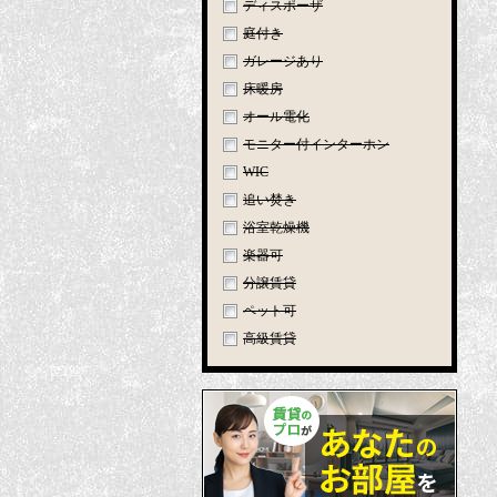
ディスポーザ
庭付き
ガレージあり
床暖房
オール電化
モニター付インターホン
WIC
追い焚き
浴室乾燥機
楽器可
分譲賃貸
ペット可
高級賃貸