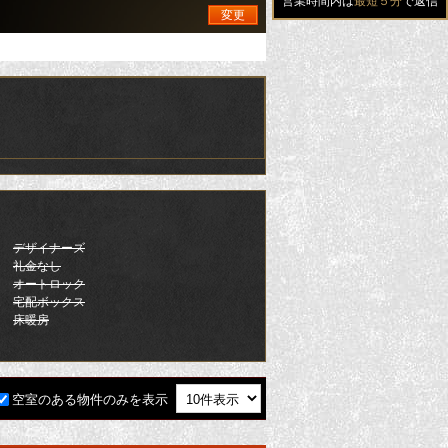
営業時間内は
最短５分
で返信
変更
デザイナーズ
礼金なし
オートロック
宅配ボックス
床暖房
空室のある物件のみを表示