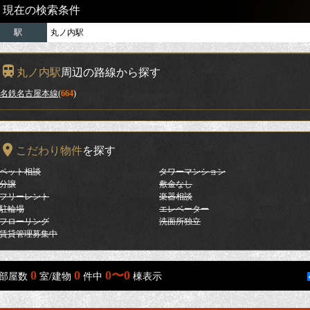
現在の検索条件
駅
丸ノ内駅
丸ノ内駅
周辺の路線から探す
名鉄名古屋本線
(
664
)
こだわり物件
を探す
ペット相談
タワーマンション
分譲
敷金なし
フリーレント
楽器相談
駐輪場
エレベーター
フローリング
洗面所独立
賃貸管理募集中
0
0
0〜0
部屋数
室/建物
件中
棟表示