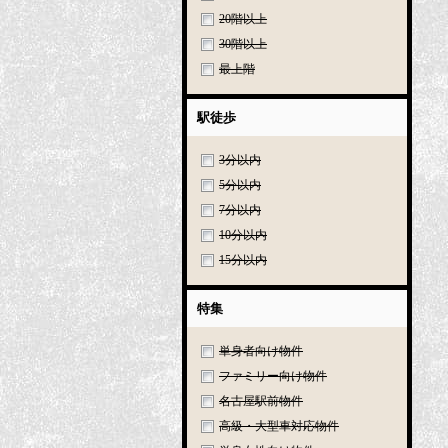
20階以上
30階以上
最上階
駅徒歩
3分以内
5分以内
7分以内
10分以内
15分以内
特集
単身者向け物件
ファミリー向け物件
名古屋駅前物件
高級・大型車対応物件