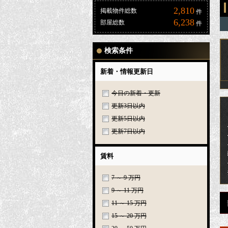
2,810
掲載物件総数
件
6,238
部屋総数
件
検索条件
新着・情報更新日
今日の新着・更新
更新3日以内
更新5日以内
更新7日以内
賃料
7 ～ 9 万円
9 ～ 11 万円
11 ～ 15 万円
15 ～ 20 万円