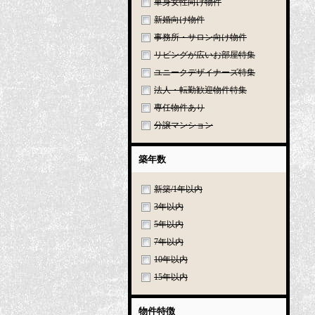
単身女性向け物件
新婚向け物件
事務所・サロン向け物件
リビングが広いお部屋特集
ユニークデザイナーズ特集
法人・転勤歓迎物件特集
専任物件あり
分譲マンション
築年数
新築/1年以内
3年以内
5年以内
7年以内
10年以内
15年以内
物件特徴