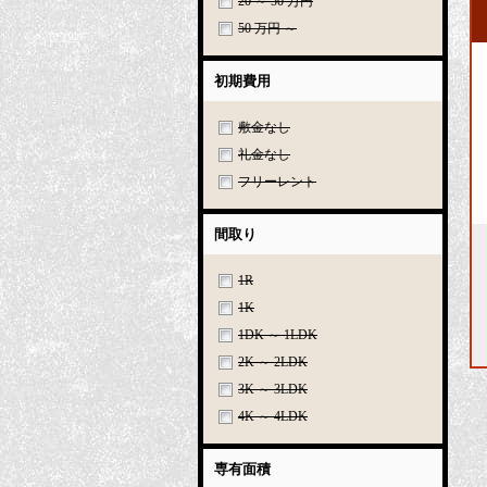
20 ～ 50 万円
50 万円 ～
初期費用
敷金なし
礼金なし
フリーレント
間取り
1R
1K
1DK ～ 1LDK
2K ～ 2LDK
3K ～ 3LDK
4K ～ 4LDK
専有面積