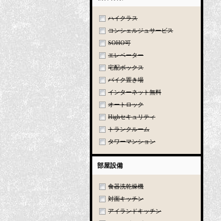
ハイクラス
コンシェルジュサービス
SOHO可
エレベーター
宅配ボックス
バイク置き場
インターネット無料
オートロック
Highセキュリティ
トランクルーム
タワーマンション
部屋設備
食器洗乾燥機
対面キッチン
アイランドキッチン