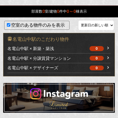
0
0
0～0
部屋数
室/建物
件中
棟表示
空室のある物件のみを表示
名電山中駅のこだわり物件
名電山中駅 × 新築・築浅
0
名電山中駅 × 分譲賃貸マンション
0
名電山中駅 × デザイナーズ
0