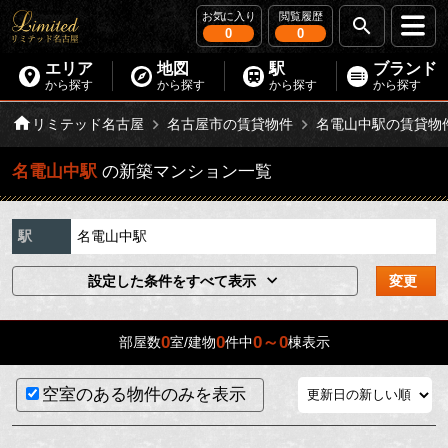
お気に入り
閲覧履歴
0
0
エリア
地図
駅
ブランド
から探す
から探す
から探す
から探す
リミテッド名古屋
名古屋市の賃貸物件
名電山中駅の賃貸物
名電山中駅
の新築マンション一覧
駅
名電山中駅
設定した条件をすべて表示
変更
0
0
0～0
部屋数
室/建物
件中
棟表示
空室のある物件のみを表示