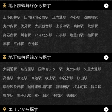
地下鉄鶴舞線から探す
上小田井駅
庄内緑地公園駅
庄内通駅
浄心駅
浅間町駅
丸の内駅
伏見駅
大須観音駅
上前津駅
鶴舞駅
荒畑駅
御器所駅
川名駅
いりなか駅
八事駅
塩釜口駅
植田駅
原駅
平針駅
赤池駅
地下鉄桜通線から探す
太閤通駅
名古屋駅
国際センター駅
丸の内駅
久屋大通駅
高岳駅
車道駅
今池駅
吹上駅
御器所駅
桜山駅
瑞穂区役所駅
瑞穂運動場西駅
新瑞橋駅
桜本町駅
鶴里駅
野並駅
鳴子北駅
相生山駅
神沢駅
徳重駅
エリアから探す