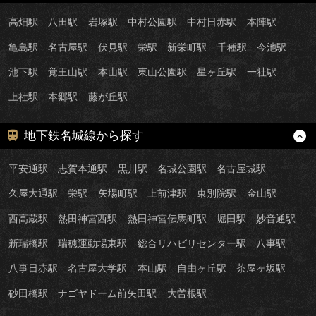
高畑駅
八田駅
岩塚駅
中村公園駅
中村日赤駅
本陣駅
亀島駅
名古屋駅
伏見駅
栄駅
新栄町駅
千種駅
今池駅
池下駅
覚王山駅
本山駅
東山公園駅
星ヶ丘駅
一社駅
上社駅
本郷駅
藤が丘駅
地下鉄名城線から探す
平安通駅
志賀本通駅
黒川駅
名城公園駅
名古屋城駅
久屋大通駅
栄駅
矢場町駅
上前津駅
東別院駅
金山駅
西高蔵駅
熱田神宮西駅
熱田神宮伝馬町駅
堀田駅
妙音通駅
新瑞橋駅
瑞穂運動場東駅
総合リハビリセンター駅
八事駅
八事日赤駅
名古屋大学駅
本山駅
自由ヶ丘駅
茶屋ヶ坂駅
砂田橋駅
ナゴヤドーム前矢田駅
大曽根駅