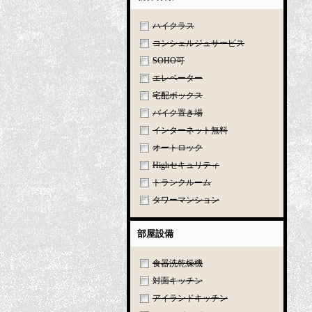
ハイクラス
コンシェルジュサービス
SOHO可
エレベーター
宅配ボックス
バイク置き場
インターネット無料
オートロック
Highセキュリティ
トランクルーム
タワーマンション
部屋設備
食器洗乾燥機
対面キッチン
アイランドキッチン