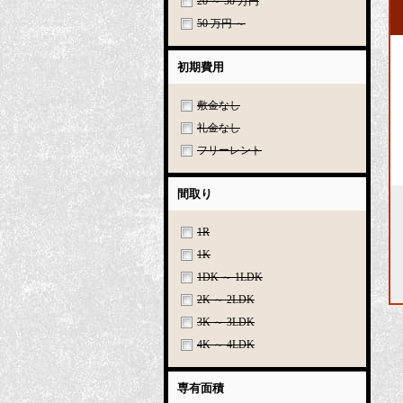
20 ～ 50 万円
50 万円 ～
初期費用
敷金なし
礼金なし
フリーレント
間取り
1R
1K
1DK ～ 1LDK
2K ～ 2LDK
3K ～ 3LDK
4K ～ 4LDK
専有面積