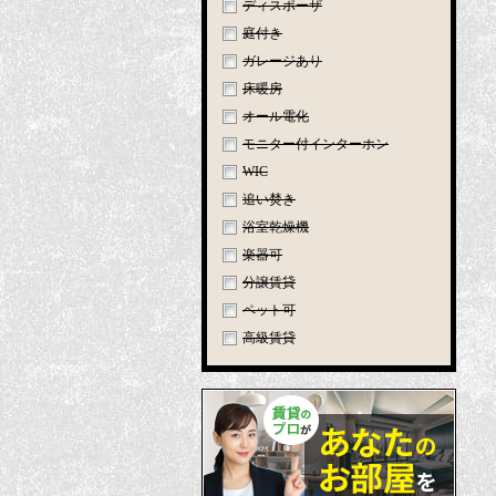
ディスポーザ
庭付き
ガレージあり
床暖房
オール電化
モニター付インターホン
WIC
追い焚き
浴室乾燥機
楽器可
分譲賃貸
ペット可
高級賃貸