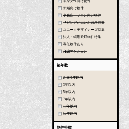
単身女性向け物件
新婚向け物件
事務所・サロン向け物件
リビングが広いお部屋特集
ユニークデザイナーズ特集
法人・転勤歓迎物件特集
専任物件あり
分譲マンション
築年数
新築/1年以内
3年以内
5年以内
7年以内
10年以内
15年以内
物件特徴