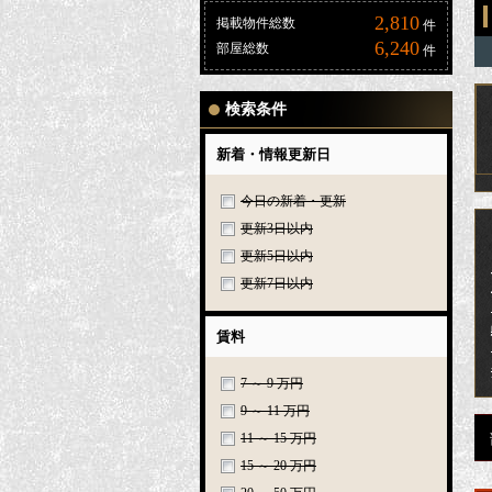
2,810
掲載物件総数
件
6,240
部屋総数
件
検索条件
新着・情報更新日
今日の新着・更新
更新3日以内
更新5日以内
更新7日以内
賃料
7 ～ 9 万円
9 ～ 11 万円
11 ～ 15 万円
15 ～ 20 万円