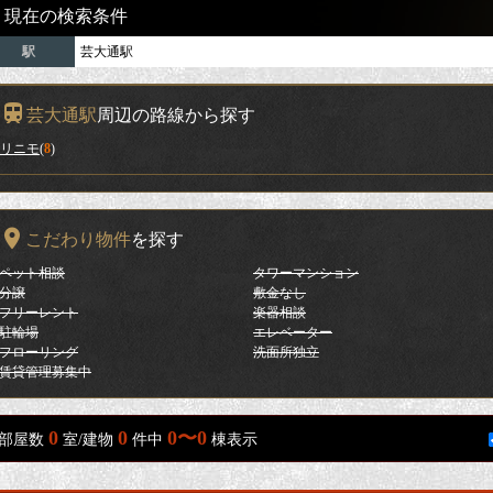
現在の検索条件
駅
芸大通駅
芸大通駅
周辺の路線から探す
リニモ
(
8
)
こだわり物件
を探す
ペット相談
タワーマンション
分譲
敷金なし
フリーレント
楽器相談
駐輪場
エレベーター
フローリング
洗面所独立
賃貸管理募集中
0
0
0〜0
部屋数
室/建物
件中
棟表示