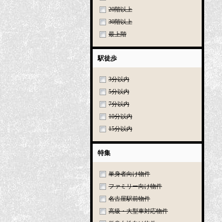
20階以上
30階以上
最上階
駅徒歩
3分以内
5分以内
7分以内
10分以内
15分以内
特集
単身者向け物件
ファミリー向け物件
名古屋駅前物件
高級・大型車対応物件