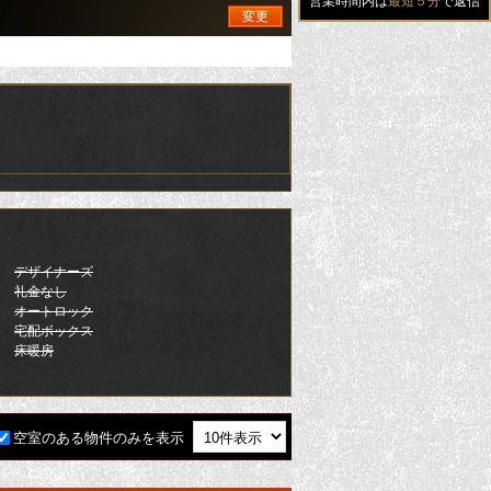
営業時間内は
最短５分
で返信
変更
デザイナーズ
礼金なし
オートロック
宅配ボックス
床暖房
空室のある物件のみを表示