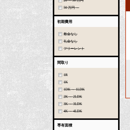
20 ～ 50 万円
50 万円 ～
初期費用
敷金なし
礼金なし
フリーレント
間取り
1R
1K
1DK ～ 1LDK
2K ～ 2LDK
3K ～ 3LDK
4K ～ 4LDK
専有面積