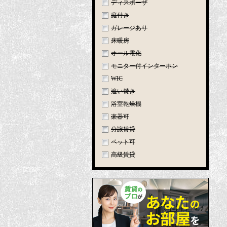
ディスポーザ
庭付き
ガレージあり
床暖房
オール電化
モニター付インターホン
WIC
追い焚き
浴室乾燥機
楽器可
分譲賃貸
ペット可
高級賃貸