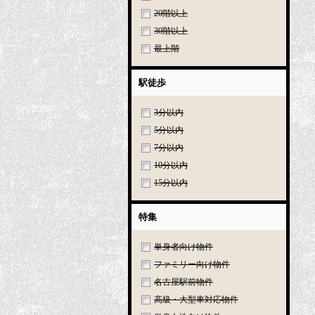
20階以上
30階以上
最上階
駅徒歩
3分以内
5分以内
7分以内
10分以内
15分以内
特集
単身者向け物件
ファミリー向け物件
名古屋駅前物件
高級・大型車対応物件