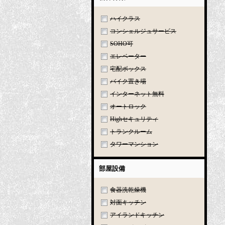
ハイクラス
コンシェルジュサービス
SOHO可
エレベーター
宅配ボックス
バイク置き場
インターネット無料
オートロック
Highセキュリティ
トランクルーム
タワーマンション
部屋設備
食器洗乾燥機
対面キッチン
アイランドキッチン