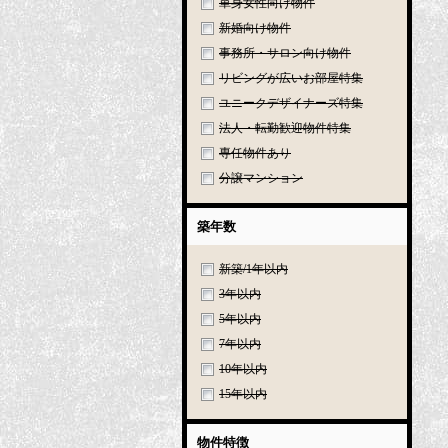
単身女性向け物件
新婚向け物件
事務所・サロン向け物件
リビングが広いお部屋特集
ユニークデザイナーズ特集
法人・転勤歓迎物件特集
専任物件あり
分譲マンション
築年数
新築/1年以内
3年以内
5年以内
7年以内
10年以内
15年以内
物件特徴