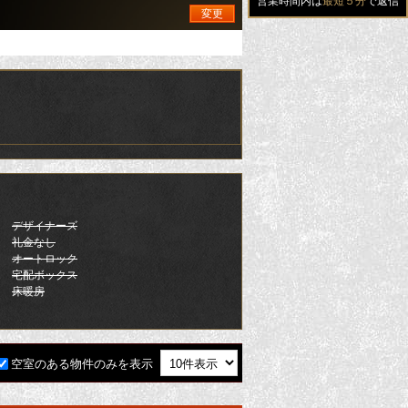
営業時間内は
最短５分
で返信
変更
デザイナーズ
礼金なし
オートロック
宅配ボックス
床暖房
空室のある物件のみを表示