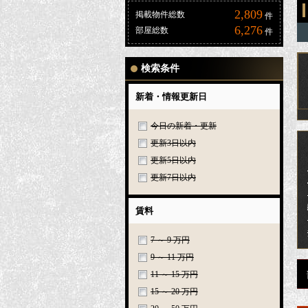
2,809
掲載物件総数
件
6,276
部屋総数
件
検索条件
新着・情報更新日
今日の新着・更新
更新3日以内
更新5日以内
更新7日以内
賃料
7 ～ 9 万円
9 ～ 11 万円
11 ～ 15 万円
15 ～ 20 万円