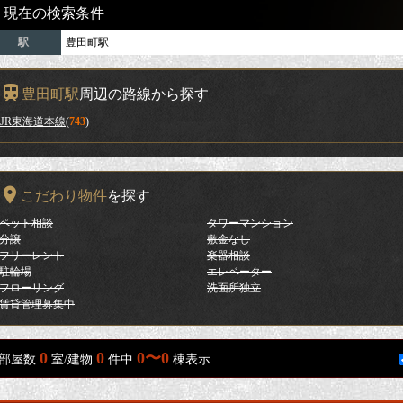
現在の検索条件
駅
豊田町駅
豊田町駅
周辺の路線から探す
JR東海道本線
(
743
)
こだわり物件
を探す
ペット相談
タワーマンション
分譲
敷金なし
フリーレント
楽器相談
駐輪場
エレベーター
フローリング
洗面所独立
賃貸管理募集中
0
0
0〜0
部屋数
室/建物
件中
棟表示