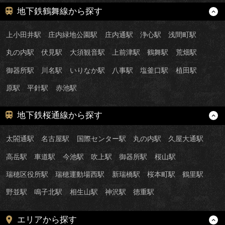
地下鉄鶴舞線から探す
上小田井駅
庄内緑地公園駅
庄内通駅
浄心駅
浅間町駅
丸の内駅
伏見駅
大須観音駅
上前津駅
鶴舞駅
荒畑駅
御器所駅
川名駅
いりなか駅
八事駅
塩釜口駅
植田駅
原駅
平針駅
赤池駅
地下鉄桜通線から探す
太閤通駅
名古屋駅
国際センター駅
丸の内駅
久屋大通駅
高岳駅
車道駅
今池駅
吹上駅
御器所駅
桜山駅
瑞穂区役所駅
瑞穂運動場西駅
新瑞橋駅
桜本町駅
鶴里駅
野並駅
鳴子北駅
相生山駅
神沢駅
徳重駅
エリアから探す