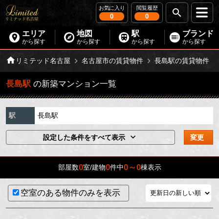
お気に入り
閲覧履歴
0
0
エリア
地図
駅
ブランド
から探す
から探す
から探す
から探す
リミテッド名古屋
名古屋市の賃貸物件
長島駅の賃貸物件
長島駅
の新築マンション一覧
駅
長島駅
設定した条件をすべて表示
変更
0
0
0～0
部屋数
室/建物
件中
棟表示
空室のある物件のみを表示