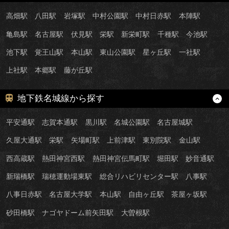
高畑駅
八田駅
岩塚駅
中村公園駅
中村日赤駅
本陣駅
亀島駅
名古屋駅
伏見駅
栄駅
新栄町駅
千種駅
今池駅
池下駅
覚王山駅
本山駅
東山公園駅
星ヶ丘駅
一社駅
上社駅
本郷駅
藤が丘駅
地下鉄名城線から探す
平安通駅
志賀本通駅
黒川駅
名城公園駅
名古屋城駅
久屋大通駅
栄駅
矢場町駅
上前津駅
東別院駅
金山駅
西高蔵駅
熱田神宮西駅
熱田神宮伝馬町駅
堀田駅
妙音通駅
新瑞橋駅
瑞穂運動場東駅
総合リハビリセンター駅
八事駅
八事日赤駅
名古屋大学駅
本山駅
自由ヶ丘駅
茶屋ヶ坂駅
砂田橋駅
ナゴヤドーム前矢田駅
大曽根駅