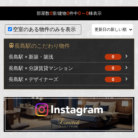
0
0
0～0
部屋数
室/建物
件中
棟表示
空室のある物件のみを表示
長島駅のこだわり物件
長島駅 × 新築・築浅
0
長島駅 × 分譲賃貸マンション
0
長島駅 × デザイナーズ
0