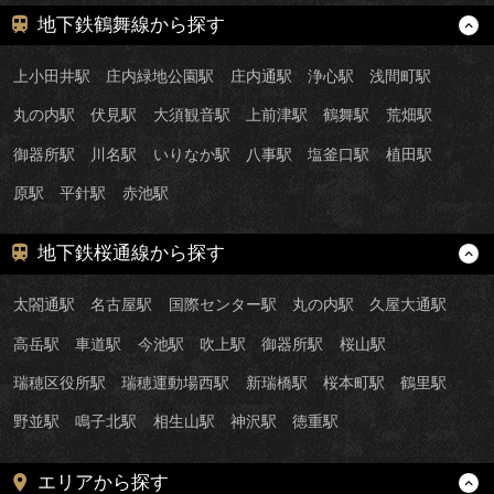
地下鉄鶴舞線から探す
上小田井駅
庄内緑地公園駅
庄内通駅
浄心駅
浅間町駅
丸の内駅
伏見駅
大須観音駅
上前津駅
鶴舞駅
荒畑駅
御器所駅
川名駅
いりなか駅
八事駅
塩釜口駅
植田駅
原駅
平針駅
赤池駅
地下鉄桜通線から探す
太閤通駅
名古屋駅
国際センター駅
丸の内駅
久屋大通駅
高岳駅
車道駅
今池駅
吹上駅
御器所駅
桜山駅
瑞穂区役所駅
瑞穂運動場西駅
新瑞橋駅
桜本町駅
鶴里駅
野並駅
鳴子北駅
相生山駅
神沢駅
徳重駅
エリアから探す