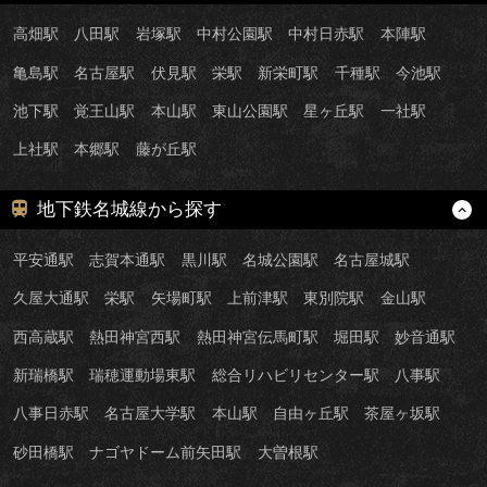
高畑駅
八田駅
岩塚駅
中村公園駅
中村日赤駅
本陣駅
亀島駅
名古屋駅
伏見駅
栄駅
新栄町駅
千種駅
今池駅
池下駅
覚王山駅
本山駅
東山公園駅
星ヶ丘駅
一社駅
上社駅
本郷駅
藤が丘駅
地下鉄名城線から探す
平安通駅
志賀本通駅
黒川駅
名城公園駅
名古屋城駅
久屋大通駅
栄駅
矢場町駅
上前津駅
東別院駅
金山駅
西高蔵駅
熱田神宮西駅
熱田神宮伝馬町駅
堀田駅
妙音通駅
新瑞橋駅
瑞穂運動場東駅
総合リハビリセンター駅
八事駅
八事日赤駅
名古屋大学駅
本山駅
自由ヶ丘駅
茶屋ヶ坂駅
砂田橋駅
ナゴヤドーム前矢田駅
大曽根駅