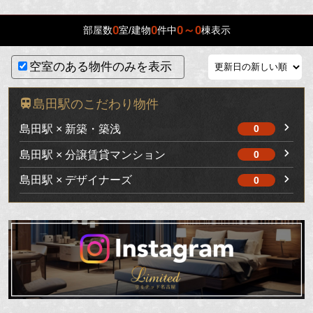
0
0
0～0
部屋数
室/建物
件中
棟表示
空室のある物件のみを表示
島田駅のこだわり物件
島田駅 × 新築・築浅
0
島田駅 × 分譲賃貸マンション
0
島田駅 × デザイナーズ
0