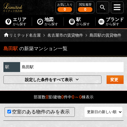
お気に入り
閲覧履歴
0
0
エリア
地図
駅
ブランド
から探す
から探す
から探す
から探す
リミテッド名古屋
名古屋市の賃貸物件
島田駅の賃貸物件
島田駅
の新築マンション一覧
駅
島田駅
設定した条件をすべて表示
変更
0
0
0～0
部屋数
室/建物
件中
棟表示
空室のある物件のみを表示