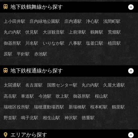
地下鉄鶴舞線から探す
上小田井駅
庄内緑地公園駅
庄内通駅
浄心駅
浅間町駅
丸の内駅
伏見駅
大須観音駅
上前津駅
鶴舞駅
荒畑駅
御器所駅
川名駅
いりなか駅
八事駅
塩釜口駅
植田駅
原駅
平針駅
赤池駅
地下鉄桜通線から探す
太閤通駅
名古屋駅
国際センター駅
丸の内駅
久屋大通駅
高岳駅
車道駅
今池駅
吹上駅
御器所駅
桜山駅
瑞穂区役所駅
瑞穂運動場西駅
新瑞橋駅
桜本町駅
鶴里駅
野並駅
鳴子北駅
相生山駅
神沢駅
徳重駅
エリアから探す