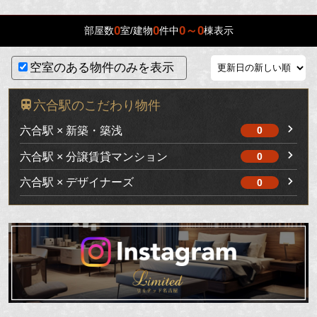
0
0
0～0
部屋数
室/建物
件中
棟表示
空室のある物件のみを表示
六合駅のこだわり物件
六合駅 × 新築・築浅
0
六合駅 × 分譲賃貸マンション
0
六合駅 × デザイナーズ
0