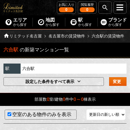
お気に入り
閲覧履歴
0
0
エリア
地図
駅
ブランド
から探す
から探す
から探す
から探す
リミテッド名古屋
名古屋市の賃貸物件
六合駅の賃貸物件
六合駅
の新築マンション一覧
駅
六合駅
設定した条件をすべて表示
変更
0
0
0～0
部屋数
室/建物
件中
棟表示
空室のある物件のみを表示