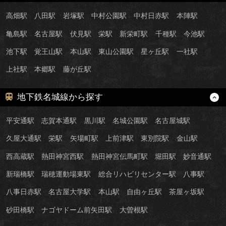
高畑駅
八田駅
岩塚駅
中村公園駅
中村日赤駅
本陣駅
亀島駅
名古屋駅
伏見駅
栄駅
新栄町駅
千種駅
今池駅
池下駅
覚王山駅
本山駅
東山公園駅
星ヶ丘駅
一社駅
上社駅
本郷駅
藤が丘駅
地下鉄名城線から探す
平安通駅
志賀本通駅
黒川駅
名城公園駅
名古屋城駅
久屋大通駅
栄駅
矢場町駅
上前津駅
東別院駅
金山駅
西高蔵駅
熱田神宮西駅
熱田神宮伝馬町駅
堀田駅
妙音通駅
新瑞橋駅
瑞穂運動場東駅
総合リハビリセンター駅
八事駅
八事日赤駅
名古屋大学駅
本山駅
自由ヶ丘駅
茶屋ヶ坂駅
砂田橋駅
ナゴヤドーム前矢田駅
大曽根駅