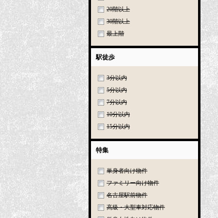
20階以上
30階以上
最上階
駅徒歩
3分以内
5分以内
7分以内
10分以内
15分以内
特集
単身者向け物件
ファミリー向け物件
名古屋駅前物件
高級・大型車対応物件