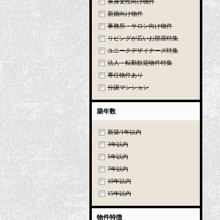
単身女性向け物件
新婚向け物件
事務所・サロン向け物件
リビングが広いお部屋特集
ユニークデザイナーズ特集
法人・転勤歓迎物件特集
専任物件あり
分譲マンション
築年数
新築/1年以内
3年以内
5年以内
7年以内
10年以内
15年以内
物件特徴