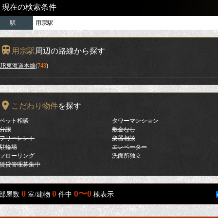
現在の検索条件
駅
用宗駅
用宗駅
周辺の路線から探す
JR東海道本線
(
743
)
こだわり物件
を探す
ペット相談
タワーマンション
分譲
敷金なし
フリーレント
楽器相談
駐輪場
エレベーター
フローリング
洗面所独立
賃貸管理募集中
0
0
0〜0
部屋数
室/建物
件中
棟表示