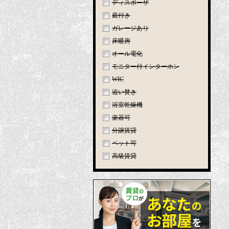
ディスポーザ
庭付き
ガレージあり
床暖房
オール電化
モニター付インターホン
WIC
追い焚き
浴室乾燥機
楽器可
分譲賃貸
ペット可
高級賃貸