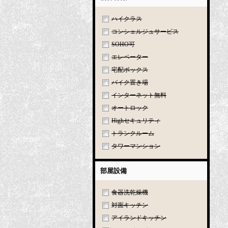
ハイクラス
コンシェルジュサービス
SOHO可
エレベーター
宅配ボックス
バイク置き場
インターネット無料
オートロック
Highセキュリティ
トランクルーム
タワーマンション
部屋設備
食器洗乾燥機
対面キッチン
アイランドキッチン