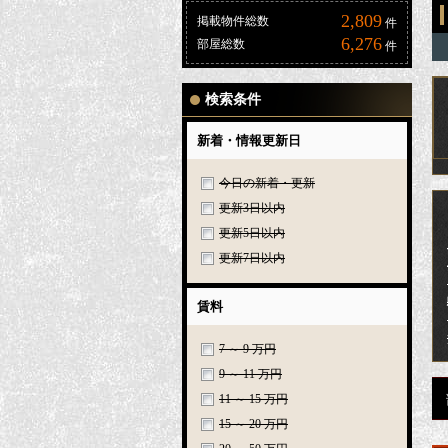
2,809
掲載物件総数
件
6,276
部屋総数
件
検索条件
新着・情報更新日
今日の新着・更新
更新3日以内
更新5日以内
更新7日以内
賃料
7 ～ 9 万円
9 ～ 11 万円
11 ～ 15 万円
15 ～ 20 万円