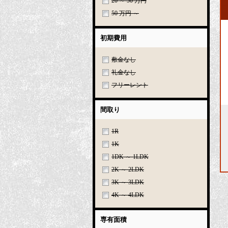
20 ～ 50 万円
50 万円 ～
初期費用
敷金なし
礼金なし
フリーレント
間取り
1R
1K
1DK ～ 1LDK
2K ～ 2LDK
3K ～ 3LDK
4K ～ 4LDK
専有面積