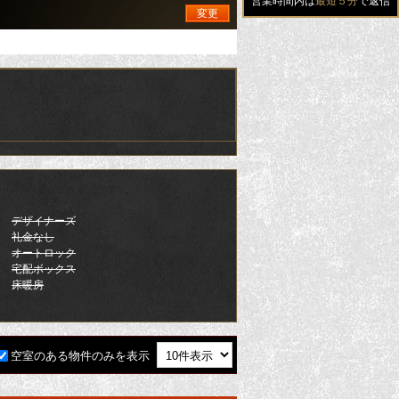
営業時間内は
最短５分
で返信
変更
デザイナーズ
礼金なし
オートロック
宅配ボックス
床暖房
空室のある物件のみを表示