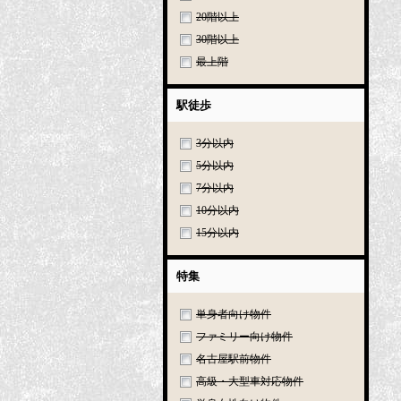
20階以上
30階以上
最上階
駅徒歩
3分以内
5分以内
7分以内
10分以内
15分以内
特集
単身者向け物件
ファミリー向け物件
名古屋駅前物件
高級・大型車対応物件