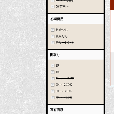
20 ～ 50 万円
50 万円 ～
初期費用
敷金なし
礼金なし
フリーレント
間取り
1R
1K
1DK ～ 1LDK
2K ～ 2LDK
3K ～ 3LDK
4K ～ 4LDK
専有面積