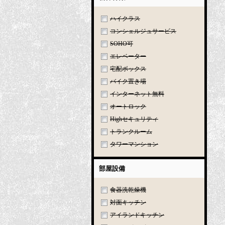
ハイクラス
コンシェルジュサービス
SOHO可
エレベーター
宅配ボックス
バイク置き場
インターネット無料
オートロック
Highセキュリティ
トランクルーム
タワーマンション
部屋設備
食器洗乾燥機
対面キッチン
アイランドキッチン