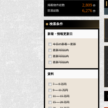
2,809
掲載物件総数
件
6,276
部屋総数
件
検索条件
新着・情報更新日
今日の新着・更新
更新3日以内
更新5日以内
更新7日以内
賃料
7 ～ 9 万円
9 ～ 11 万円
11 ～ 15 万円
15 ～ 20 万円