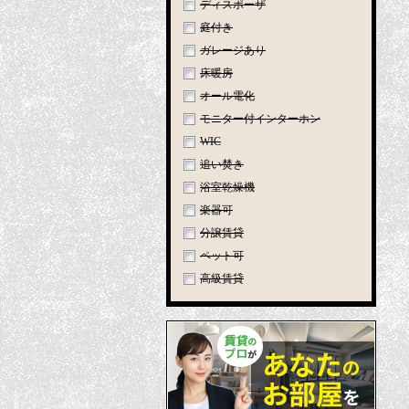
ディスポーザ
庭付き
ガレージあり
床暖房
オール電化
モニター付インターホン
WIC
追い焚き
浴室乾燥機
楽器可
分譲賃貸
ペット可
高級賃貸