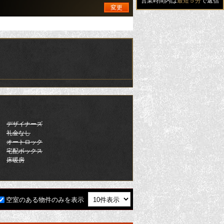
営業時間内は
最短５分
で返信
変更
デザイナーズ
礼金なし
オートロック
宅配ボックス
床暖房
空室のある物件のみを表示