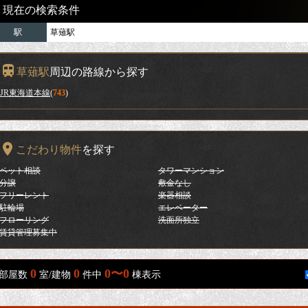
現在の検索条件
駅
草薙駅
草薙駅
周辺の路線から探す
JR東海道本線
(
743
)
こだわり物件
を探す
ペット相談
タワーマンション
分譲
敷金なし
フリーレント
楽器相談
駐輪場
エレベーター
フローリング
洗面所独立
賃貸管理募集中
0
0
0〜0
部屋数
室/建物
件中
棟表示