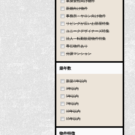
単身女性向け物件
新婚向け物件
事務所・サロン向け物件
リビングが広いお部屋特集
ユニークデザイナーズ特集
法人・転勤歓迎物件特集
専任物件あり
分譲マンション
築年数
新築/1年以内
3年以内
5年以内
7年以内
10年以内
15年以内
物件特徴