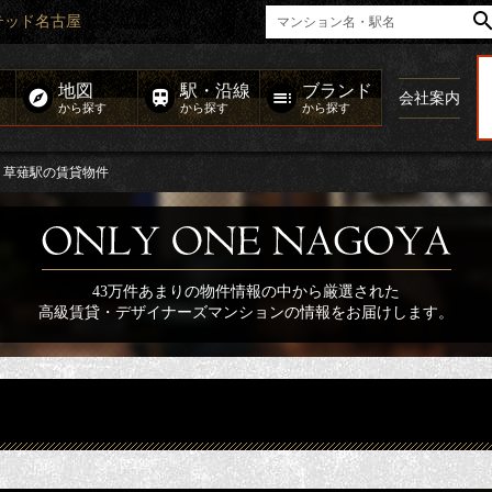
テッド名古屋
地図
駅・沿線
ブランド
会社案内
から探す
から探す
から探す
草薙駅の賃貸物件
43万件あまりの物件情報の中から厳選された
高級賃貸・デザイナーズマンションの情報をお届けします。