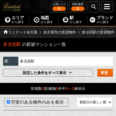
お気に入り
閲覧履歴
0
0
エリア
地図
駅
ブランド
から探す
から探す
から探す
から探す
リミテッド名古屋
名古屋市の賃貸物件
多治見駅の賃貸物件
多治見駅
の新築マンション一覧
駅
多治見駅
設定した条件をすべて表示
変更
0
0
0～0
部屋数
室/建物
件中
棟表示
空室のある物件のみを表示