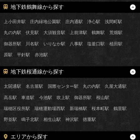
地下鉄鶴舞線から探す
上小田井駅
庄内緑地公園駅
庄内通駅
浄心駅
浅間町駅
丸の内駅
伏見駅
大須観音駅
上前津駅
鶴舞駅
荒畑駅
御器所駅
川名駅
いりなか駅
八事駅
塩釜口駅
植田駅
原駅
平針駅
赤池駅
地下鉄桜通線から探す
太閤通駅
名古屋駅
国際センター駅
丸の内駅
久屋大通駅
高岳駅
車道駅
今池駅
吹上駅
御器所駅
桜山駅
瑞穂区役所駅
瑞穂運動場西駅
新瑞橋駅
桜本町駅
鶴里駅
野並駅
鳴子北駅
相生山駅
神沢駅
徳重駅
エリアから探す