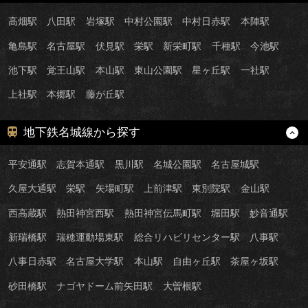
高畑駅
八田駅
岩塚駅
中村公園駅
中村日赤駅
本陣駅
亀島駅
名古屋駅
伏見駅
栄駅
新栄町駅
千種駅
今池駅
池下駅
覚王山駅
本山駅
東山公園駅
星ヶ丘駅
一社駅
上社駅
本郷駅
藤が丘駅
地下鉄名城線から探す
平安通駅
志賀本通駅
黒川駅
名城公園駅
名古屋城駅
久屋大通駅
栄駅
矢場町駅
上前津駅
東別院駅
金山駅
西高蔵駅
熱田神宮西駅
熱田神宮伝馬町駅
堀田駅
妙音通駅
新瑞橋駅
瑞穂運動場東駅
総合リハビリセンター駅
八事駅
八事日赤駅
名古屋大学駅
本山駅
自由ヶ丘駅
茶屋ヶ坂駅
砂田橋駅
ナゴヤドーム前矢田駅
大曽根駅