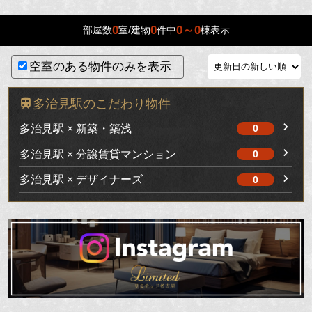
0
0
0～0
部屋数
室/建物
件中
棟表示
空室のある物件のみを表示
多治見駅のこだわり物件
多治見駅 × 新築・築浅
0
多治見駅 × 分譲賃貸マンション
0
多治見駅 × デザイナーズ
0