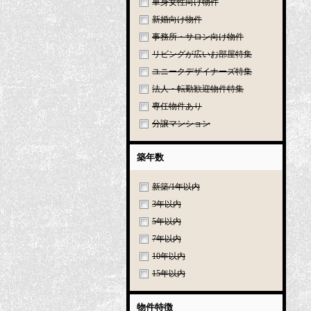
単身女性向け物件
新婚向け物件
事務所・サロン向け物件
リビングが広いお部屋特集
ユニークデザイナーズ特集
法人・転勤歓迎物件特集
専任物件あり
分譲マンション
築年数
新築/1年以内
3年以内
5年以内
7年以内
10年以内
15年以内
物件特徴