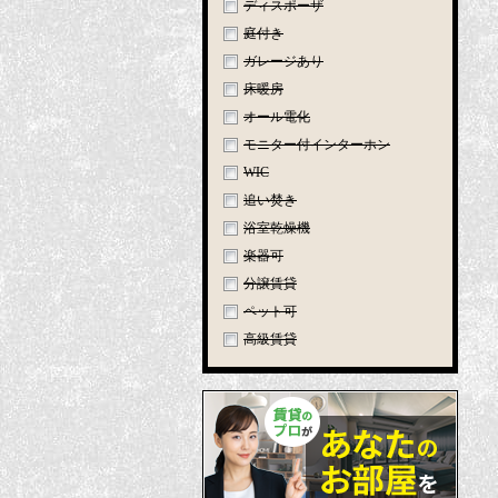
ディスポーザ
庭付き
ガレージあり
床暖房
オール電化
モニター付インターホン
WIC
追い焚き
浴室乾燥機
楽器可
分譲賃貸
ペット可
高級賃貸