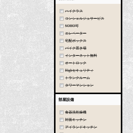
ハイクラス
コンシェルジュサービス
SOHO可
エレベーター
宅配ボックス
バイク置き場
インターネット無料
オートロック
Highセキュリティ
トランクルーム
タワーマンション
部屋設備
食器洗乾燥機
対面キッチン
アイランドキッチン