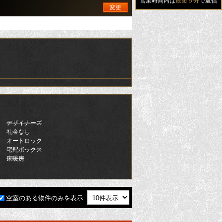
営業時間内は
最短５分
で返信
変更
デザイナーズ
礼金なし
オートロック
宅配ボックス
床暖房
空室のある物件のみを表示