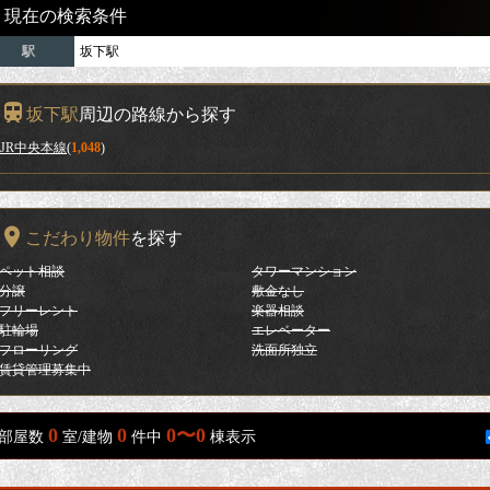
現在の検索条件
駅
坂下駅
坂下駅
周辺の路線から探す
JR中央本線
(
1,048
)
こだわり物件
を探す
ペット相談
タワーマンション
分譲
敷金なし
フリーレント
楽器相談
駐輪場
エレベーター
フローリング
洗面所独立
賃貸管理募集中
0
0
0〜0
部屋数
室/建物
件中
棟表示