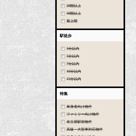
20階以上
30階以上
最上階
駅徒歩
3分以内
5分以内
7分以内
10分以内
15分以内
特集
単身者向け物件
ファミリー向け物件
名古屋駅前物件
高級・大型車対応物件