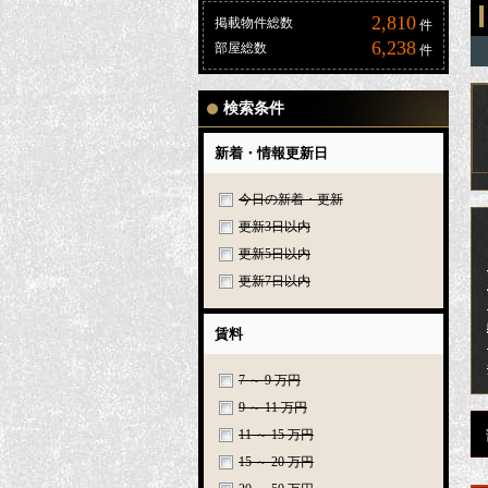
2,810
掲載物件総数
件
6,238
部屋総数
件
検索条件
新着・情報更新日
今日の新着・更新
更新3日以内
更新5日以内
更新7日以内
賃料
7 ～ 9 万円
9 ～ 11 万円
11 ～ 15 万円
15 ～ 20 万円