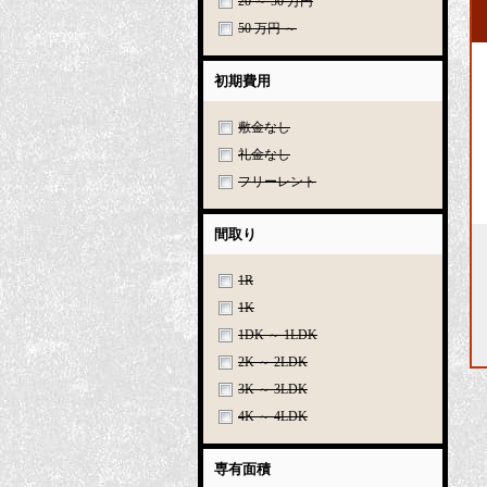
20 ～ 50 万円
50 万円 ～
初期費用
敷金なし
礼金なし
フリーレント
間取り
1R
1K
1DK ～ 1LDK
2K ～ 2LDK
3K ～ 3LDK
4K ～ 4LDK
専有面積