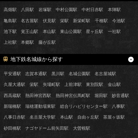
高畑駅
八田駅
岩塚駅
中村公園駅
中村日赤駅
本陣駅
亀島駅
名古屋駅
伏見駅
栄駅
新栄町駅
千種駅
今池駅
池下駅
覚王山駅
本山駅
東山公園駅
星ヶ丘駅
一社駅
上社駅
本郷駅
藤が丘駅
地下鉄名城線から探す
平安通駅
志賀本通駅
黒川駅
名城公園駅
名古屋城駅
久屋大通駅
栄駅
矢場町駅
上前津駅
東別院駅
金山駅
西高蔵駅
熱田神宮西駅
熱田神宮伝馬町駅
堀田駅
妙音通駅
新瑞橋駅
瑞穂運動場東駅
総合リハビリセンター駅
八事駅
八事日赤駅
名古屋大学駅
本山駅
自由ヶ丘駅
茶屋ヶ坂駅
砂田橋駅
ナゴヤドーム前矢田駅
大曽根駅