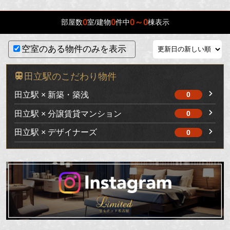
0
0
0～0
部屋数
室/建物
件中
棟表示
空室のある物件のみを表示
田立駅のこだわり物件
田立駅 × 新築・築浅
0
田立駅 × 分譲賃貸マンション
0
田立駅 × デザイナーズ
0