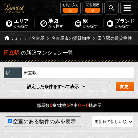
お気に入り
閲覧履歴
0
0
エリア
地図
駅
ブランド
から探す
から探す
から探す
から探す
リミテッド名古屋
名古屋市の賃貸物件
田立駅の賃貸物件
田立駅
の新築マンション一覧
駅
田立駅
設定した条件をすべて表示
変更
0
0
0～0
部屋数
室/建物
件中
棟表示
空室のある物件のみを表示