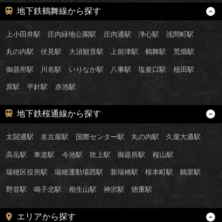
地下鉄鶴舞線から探す
上小田井駅
庄内緑地公園駅
庄内通駅
浄心駅
浅間町駅
丸の内駅
伏見駅
大須観音駅
上前津駅
鶴舞駅
荒畑駅
御器所駅
川名駅
いりなか駅
八事駅
塩釜口駅
植田駅
原駅
平針駅
赤池駅
地下鉄桜通線から探す
太閤通駅
名古屋駅
国際センター駅
丸の内駅
久屋大通駅
高岳駅
車道駅
今池駅
吹上駅
御器所駅
桜山駅
瑞穂区役所駅
瑞穂運動場西駅
新瑞橋駅
桜本町駅
鶴里駅
野並駅
鳴子北駅
相生山駅
神沢駅
徳重駅
エリアから探す