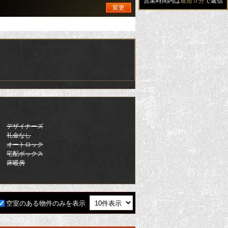
営業時間内は
最短５分
で返信
変更
デザイナーズ
礼金なし
オートロック
宅配ボックス
床暖房
空室のある物件のみを表示