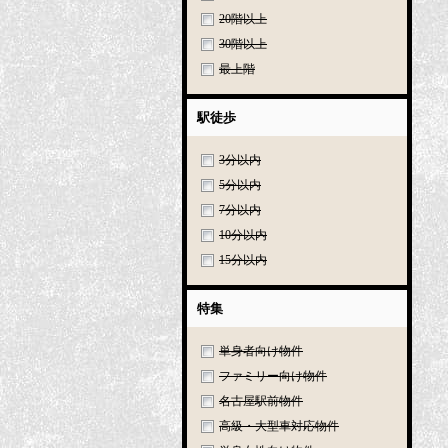
20階以上
30階以上
最上階
駅徒歩
3分以内
5分以内
7分以内
10分以内
15分以内
特集
単身者向け物件
ファミリー向け物件
名古屋駅前物件
高級・大型車対応物件