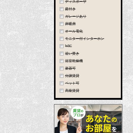
ディスポーザ
庭付き
ガレージあり
床暖房
オール電化
モニター付インターホン
WIC
追い焚き
浴室乾燥機
楽器可
分譲賃貸
ペット可
高級賃貸