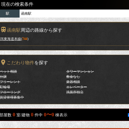
現在の検索条件
駅
函南駅
函南駅
周辺の路線から探す
JR東海道本線
(
744
)
こだわり物件
を探す
ペット相談
タワーマンション
分譲
敷金なし
フリーレント
楽器相談
駐輪場
エレベーター
フローリング
洗面所独立
賃貸管理募集中
0
0
0〜0
部屋数
室/建物
件中
棟表示