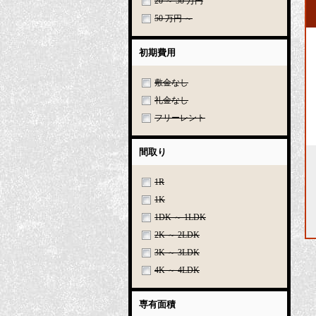
20 ～ 50 万円
50 万円 ～
初期費用
敷金なし
礼金なし
フリーレント
間取り
1R
1K
1DK ～ 1LDK
2K ～ 2LDK
3K ～ 3LDK
4K ～ 4LDK
専有面積