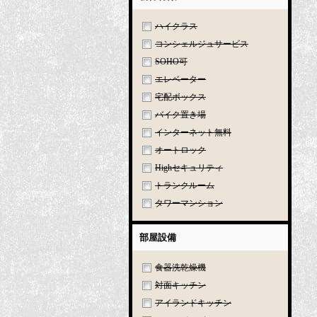
ハイクラス
コンシェルジュサービス
SOHO可
エレベーター
宅配ボックス
バイク置き場
インターネット無料
オートロック
Highセキュリティ
トランクルーム
タワーマンション
部屋設備
食器洗乾燥機
対面キッチン
アイランドキッチン