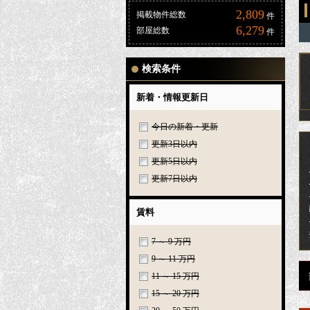
2,809
掲載物件総数
件
6,279
部屋総数
件
検索条件
新着・情報更新日
今日の新着・更新
更新3日以内
更新5日以内
更新7日以内
賃料
7 ～ 9 万円
9 ～ 11 万円
11 ～ 15 万円
15 ～ 20 万円