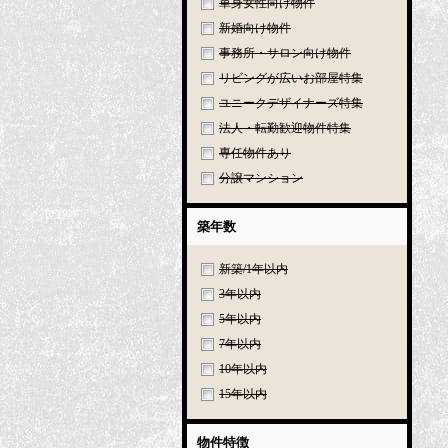
単身女性向け物件
新婚向け物件
事務所・サロン向け物件
リビングが広いお部屋特集
ユニークデザイナーズ特集
法人・転勤歓迎物件特集
専任物件あり
分譲マンション
築年数
新築/1年以内
3年以内
5年以内
7年以内
10年以内
15年以内
物件特徴