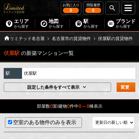
お気に入り
閲覧履歴
0
0
エリア
地図
駅
ブランド
から探す
から探す
から探す
から探す
リミテッド名古屋
名古屋市の賃貸物件
伏屋駅の賃貸物件
伏屋駅
の新築マンション一覧
駅
伏屋駅
設定した条件をすべて表示
変更
0
0
0～0
部屋数
室/建物
件中
棟表示
空室のある物件のみを表示