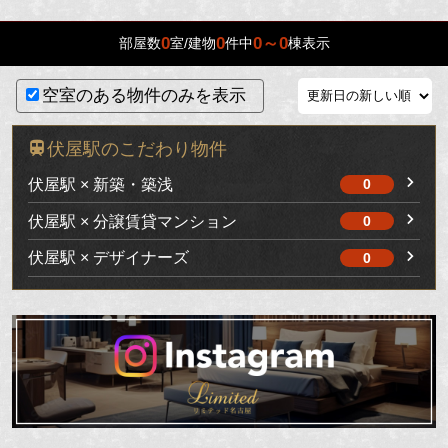
0
0
0～0
部屋数
室/建物
件中
棟表示
空室のある物件のみを表示
伏屋駅のこだわり物件
伏屋駅 × 新築・築浅
0
伏屋駅 × 分譲賃貸マンション
0
伏屋駅 × デザイナーズ
0