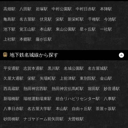
高畑駅
八田駅
岩塚駅
中村公園駅
中村日赤駅
本陣駅
亀島駅
名古屋駅
伏見駅
栄駅
新栄町駅
千種駅
今池駅
池下駅
覚王山駅
本山駅
東山公園駅
星ヶ丘駅
一社駅
上社駅
本郷駅
藤が丘駅
地下鉄名城線から探す
平安通駅
志賀本通駅
黒川駅
名城公園駅
名古屋城駅
久屋大通駅
栄駅
矢場町駅
上前津駅
東別院駅
金山駅
西高蔵駅
熱田神宮西駅
熱田神宮伝馬町駅
堀田駅
妙音通駅
新瑞橋駅
瑞穂運動場東駅
総合リハビリセンター駅
八事駅
八事日赤駅
名古屋大学駅
本山駅
自由ヶ丘駅
茶屋ヶ坂駅
砂田橋駅
ナゴヤドーム前矢田駅
大曽根駅