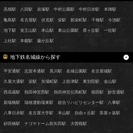
高畑駅
八田駅
岩塚駅
中村公園駅
中村日赤駅
本陣駅
亀島駅
名古屋駅
伏見駅
栄駅
新栄町駅
千種駅
今池駅
池下駅
覚王山駅
本山駅
東山公園駅
星ヶ丘駅
一社駅
上社駅
本郷駅
藤が丘駅
地下鉄名城線から探す
平安通駅
志賀本通駅
黒川駅
名城公園駅
名古屋城駅
久屋大通駅
栄駅
矢場町駅
上前津駅
東別院駅
金山駅
西高蔵駅
熱田神宮西駅
熱田神宮伝馬町駅
堀田駅
妙音通駅
新瑞橋駅
瑞穂運動場東駅
総合リハビリセンター駅
八事駅
八事日赤駅
名古屋大学駅
本山駅
自由ヶ丘駅
茶屋ヶ坂駅
砂田橋駅
ナゴヤドーム前矢田駅
大曽根駅