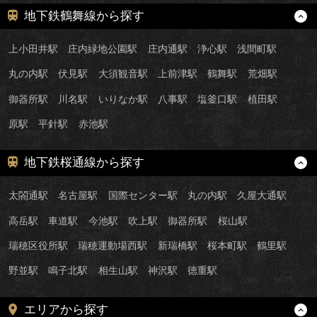
地下鉄鶴舞線から探す
上小田井駅
庄内緑地公園駅
庄内通駅
浄心駅
浅間町駅
丸の内駅
伏見駅
大須観音駅
上前津駅
鶴舞駅
荒畑駅
御器所駅
川名駅
いりなか駅
八事駅
塩釜口駅
植田駅
原駅
平針駅
赤池駅
地下鉄桜通線から探す
太閤通駅
名古屋駅
国際センター駅
丸の内駅
久屋大通駅
高岳駅
車道駅
今池駅
吹上駅
御器所駅
桜山駅
瑞穂区役所駅
瑞穂運動場西駅
新瑞橋駅
桜本町駅
鶴里駅
野並駅
鳴子北駅
相生山駅
神沢駅
徳重駅
エリアから探す