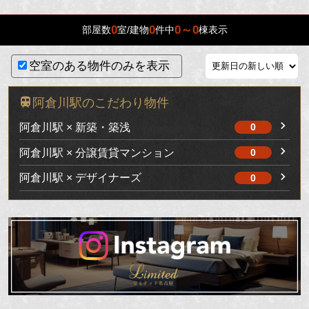
0
0
0～0
部屋数
室/建物
件中
棟表示
空室のある物件のみを表示
阿倉川駅のこだわり物件
阿倉川駅 × 新築・築浅
0
阿倉川駅 × 分譲賃貸マンション
0
阿倉川駅 × デザイナーズ
0