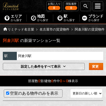
お気に入り
閲覧履歴
0
0
エリア
地図
駅
ブランド
から探す
から探す
から探す
から探す
リミテッド名古屋
名古屋市の賃貸物件
阿倉川駅の賃貸物件
阿倉川駅
の新築マンション一覧
駅
阿倉川駅
設定した条件をすべて表示
変更
0
0
0～0
部屋数
室/建物
件中
棟表示
空室のある物件のみを表示