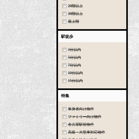
20階以上
30階以上
最上階
駅徒歩
3分以内
5分以内
7分以内
10分以内
15分以内
特集
単身者向け物件
ファミリー向け物件
名古屋駅前物件
高級・大型車対応物件