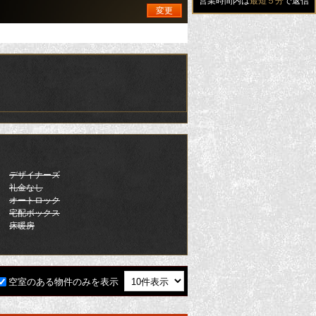
営業時間内は
最短５分
で返信
変更
デザイナーズ
礼金なし
オートロック
宅配ボックス
床暖房
空室のある物件のみを表示