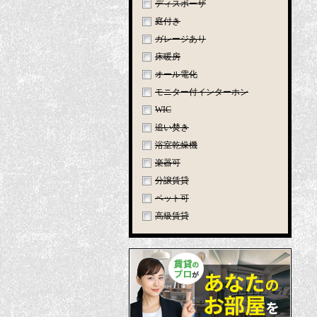
ディスポーザ
庭付き
ガレージあり
床暖房
オール電化
モニター付インターホン
WIC
追い焚き
浴室乾燥機
楽器可
分譲賃貸
ペット可
高級賃貸