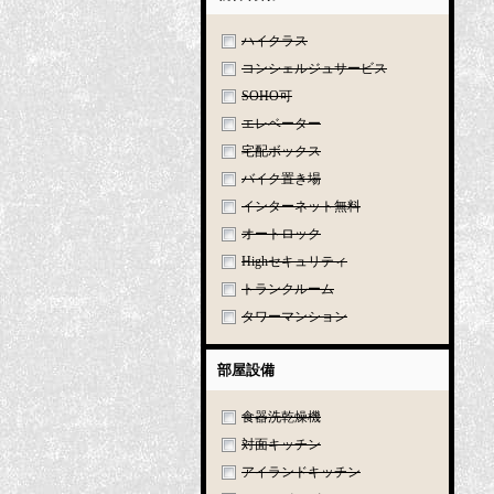
ハイクラス
コンシェルジュサービス
SOHO可
エレベーター
宅配ボックス
バイク置き場
インターネット無料
オートロック
Highセキュリティ
トランクルーム
タワーマンション
部屋設備
食器洗乾燥機
対面キッチン
アイランドキッチン