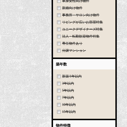
単身女性向け物件
新婚向け物件
事務所・サロン向け物件
リビングが広いお部屋特集
ユニークデザイナーズ特集
法人・転勤歓迎物件特集
専任物件あり
分譲マンション
築年数
新築/1年以内
3年以内
5年以内
7年以内
10年以内
15年以内
物件特徴