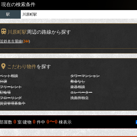
現在の検索条件
駅
川原町駅
川原町駅
周辺の路線から探す
近鉄名古屋線
(
244
)
こだわり物件
を探す
ペット相談
タワーマンション
分譲
敷金なし
フリーレント
楽器相談
駐輪場
エレベーター
フローリング
洗面所独立
賃貸管理募集中
0
0
0〜0
部屋数
室/建物
件中
棟表示