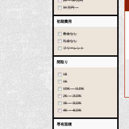
20 ～ 50 万円
50 万円 ～
初期費用
敷金なし
礼金なし
フリーレント
間取り
1R
1K
1DK ～ 1LDK
2K ～ 2LDK
3K ～ 3LDK
4K ～ 4LDK
専有面積