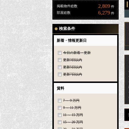
2,809
掲載物件総数
件
6,279
部屋総数
件
検索条件
新着・情報更新日
今日の新着・更新
更新3日以内
更新5日以内
更新7日以内
賃料
7 ～ 9 万円
9 ～ 11 万円
11 ～ 15 万円
15 ～ 20 万円