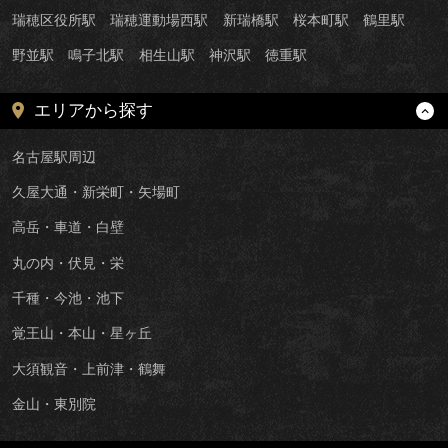
瑞穂区役所駅
瑞穂運動場西駅
新瑞橋駅
桜本町駅
鶴里駅
野並駅
鳴子北駅
相生山駅
神沢駅
徳重駅
エリアから探す
名古屋駅周辺
久屋大通・新栄町・矢場町
高岳・車道・白壁
丸の内・伏見・栄
千種・今池・池下
覚王山・本山・星ヶ丘
大須観音・上前津・鶴舞
金山・東別院