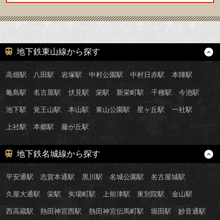
地下鉄東山線から探す
高畑駅
八田駅
岩塚駅
中村公園駅
中村日赤駅
本陣駅
亀島駅
名古屋駅
伏見駅
栄駅
新栄町駅
千種駅
今池駅
池下駅
覚王山駅
本山駅
東山公園駅
星ヶ丘駅
一社駅
上社駅
本郷駅
藤が丘駅
地下鉄名城線から探す
平安通駅
志賀本通駅
黒川駅
名城公園駅
名古屋城駅
久屋大通駅
栄駅
矢場町駅
上前津駅
東別院駅
金山駅
西高蔵駅
熱田神宮西駅
熱田神宮伝馬町駅
堀田駅
妙音通駅