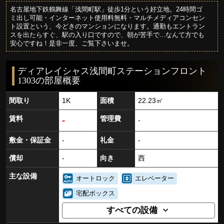
名古屋地下鉄鶴舞線「浅間町駅」徒歩1分という好立地。24時間ゴ
ミ出し可能・インターネット使用料無料・マルチメディアコンセン
ト設置という、今どきのマンションになります。通勤もエントラン
スを出たらすぐ、駅の入り口ですので、朝が苦手で...なんて方でも
安心ですね！是非一度、ご覧下さいませ。
ディアレイシャス浅間町ステーションフロント
1303の部屋概要
間取り
1K
面積
22.23㎡
賃料
管理費
-
-
敷金・保証金
-
礼金
-
償却
-
向き
西
主な設備
オートロック
エレベーター
宅配ボックス
すべての設備