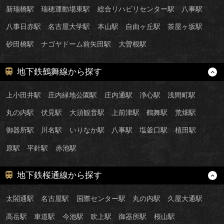
新瑞橋駅
瑞穂運動場東駅
総合リハビリセンター駅
八事駅
八事日赤駅
名古屋大学駅
本山駅
自由ヶ丘駅
茶屋ヶ坂駅
砂田橋駅
ナゴヤドーム前矢田駅
大曽根駅
地下鉄鶴舞線から探す
上小田井駅
庄内緑地公園駅
庄内通駅
浄心駅
浅間町駅
丸の内駅
伏見駅
大須観音駅
上前津駅
鶴舞駅
荒畑駅
御器所駅
川名駅
いりなか駅
八事駅
塩釜口駅
植田駅
原駅
平針駅
赤池駅
地下鉄桜通線から探す
太閤通駅
名古屋駅
国際センター駅
丸の内駅
久屋大通駅
高岳駅
車道駅
今池駅
吹上駅
御器所駅
桜山駅