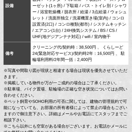
設備
ーゼット(1ヶ所) / 下駄箱 / バス・トイレ別 / シャワ
ー / 浴室乾燥機 / 脱衣所 / 給湯 / 3点給湯 / ウォシュ
レット / 洗面所独立 / 洗濯機置き場(室内) / コンロ
設置済(2口) / コンロ種類(都市) / システムキッチン
/ エアコン(1台) / 24H換気システム / BS / CS /
UHF(地デジアンテナ対応) / wifi / 室内物干
クリーニング代/契約時：38,500円 、 くらしーど
備考
24(緊急対応サービス)/契約時2年：16,500円 、 駐
輪場利用料/2年間一括：2,400円
※写真や間取り図が現状と相違する場合は現状を優先させていただ
きます。
※掲載している物件が万が一ご成約の場合はご了承ください。
※駐車場、バイク置場、駐輪場の正確な空き状況についてはお問い
合わせください。
※ペット飼育やSOHO利用の可否に関しては、建物の管理規約で可
能になっていても、お部屋の所有者様によって禁止の場合もござい
ますので御注意下さい。詳細はメールやお電話にてスタッフまでご
相談下さい。
※こちら以外にも空室がある場合がございます。お電話かメールに