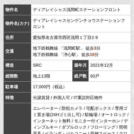
物件名
ディアレイシャス浅間町ステーションフロント
ディアレイシャスセンゲンチョウステーションフ
物件名(カナ)
ロント
住所
愛知県
名古屋市西区
浅間
１丁目2-9
地下鉄鶴舞線
「
浅間町駅
」 徒歩
3
分
交通
地下鉄鶴舞線
「
浄心駅
」 徒歩
10
分
構造
SRC
築年月
2021年12月
総階数
地上13階
総戸数
60戸
駐車場
17,000円（税込）
特徴
分譲賃貸 / 外国人可 / IT重説対応物件
エレベーター / 防犯カメラ / 宅配ボックス / 専用ゴ
ミ置き場(24Hゴミ出し可) / 駐輪場 / オートロック /
インターネット無料 / モニター付インターホン / デ
ィンブルキー / ダブルロック / フローリング / 照明
器具 / ベランダ・バルコニー / 収納スペース / クロ