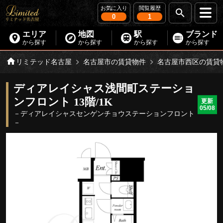
お気に入り
閲覧履歴
0
1
エリア
地図
駅
ブランド
から探す
から探す
から探す
から探す
リミテッド名古屋
名古屋市の賃貸物件
名古屋市西区の賃貸
ディアレイシャス浅間町ステーショ
ンフロント 13階/1K
更新
05/08
－ディアレイシャスセンゲンチョウステーションフロント
－