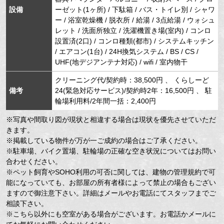
設備
ーゼット(1ヶ所) / 下駄箱 / バス・トイレ別 / シャワ
ー / 浴室乾燥機 / 脱衣所 / 給湯 / 3点給湯 / ウォシュ
レット / 洗面所独立 / 洗濯機置き場(室内) / コンロ
設置済(2口) / コンロ種類(都市) / システムキッチン
/ エアコン(1台) / 24H換気システム / BS / CS /
UHF(地デジアンテナ対応) / wifi / 室内物干
クリーニング代/契約時：38,500円 、 くらしーど
備考
24(緊急対応サービス)/契約時2年：16,500円 、 駐
輪場利用料/2年間一括：2,400円
※写真や間取り図が現状と相違する場合は現状を優先させていただ
きます。
※掲載している物件が万が一ご成約の場合はご了承ください。
※駐車場、バイク置場、駐輪場の正確な空き状況についてはお問い
合わせください。
※ペット飼育やSOHO利用の可否に関しては、建物の管理規約で可
能になっていても、お部屋の所有者様によって禁止の場合もござい
ますので御注意下さい。詳細はメールやお電話にてスタッフまでご
相談下さい。
※こちら以外にも空室がある場合がございます。お電話かメールに