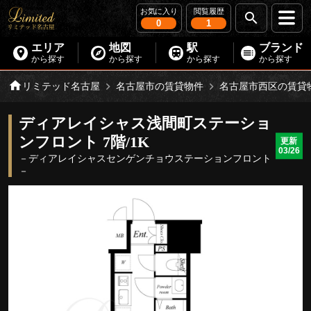
お気に入り
閲覧履歴
0
1
エリア
地図
駅
ブランド
から探す
から探す
から探す
から探す
リミテッド名古屋
名古屋市の賃貸物件
名古屋市西区の賃貸
ディアレイシャス浅間町ステーショ
ンフロント 7階/1K
更新
03/26
－ディアレイシャスセンゲンチョウステーションフロント
－