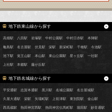
地下鉄東山線から探す
高畑駅
八田駅
岩塚駅
中村公園駅
中村日赤駅
本陣駅
亀島駅
名古屋駅
伏見駅
栄駅
新栄町駅
千種駅
今池駅
池下駅
覚王山駅
本山駅
東山公園駅
星ヶ丘駅
一社駅
上社駅
本郷駅
藤が丘駅
地下鉄名城線から探す
平安通駅
志賀本通駅
黒川駅
名城公園駅
名古屋城駅
久屋大通駅
栄駅
矢場町駅
上前津駅
東別院駅
金山駅
西高蔵駅
熱田神宮西駅
熱田神宮伝馬町駅
堀田駅
妙音通駅