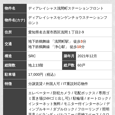
物件名
ディアレイシャス浅間町ステーションフロント
ディアレイシャスセンゲンチョウステーションフ
物件名(カナ)
ロント
住所
愛知県
名古屋市西区
浅間
１丁目2-9
地下鉄鶴舞線
「
浅間町駅
」 徒歩
3
分
交通
地下鉄鶴舞線
「
浄心駅
」 徒歩
10
分
構造
SRC
築年月
2021年12月
総階数
地上13階
総戸数
60戸
駐車場
17,000円（税込）
特徴
分譲賃貸 / 外国人可 / IT重説対応物件
エレベーター / 防犯カメラ / 宅配ボックス / 専用ゴ
ミ置き場(24Hゴミ出し可) / 駐輪場 / オートロック /
インターネット無料 / モニター付インターホン / デ
ィンブルキー / ダブルロック / フローリング / 照明
器具 / ベランダ・バルコニー / 収納スペース / クロ