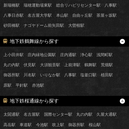
新瑞橋駅
瑞穂運動場東駅
総合リハビリセンター駅
八事駅
八事日赤駅
名古屋大学駅
本山駅
自由ヶ丘駅
茶屋ヶ坂駅
砂田橋駅
ナゴヤドーム前矢田駅
大曽根駅
地下鉄鶴舞線から探す
上小田井駅
庄内緑地公園駅
庄内通駅
浄心駅
浅間町駅
丸の内駅
伏見駅
大須観音駅
上前津駅
鶴舞駅
荒畑駅
御器所駅
川名駅
いりなか駅
八事駅
塩釜口駅
植田駅
原駅
平針駅
赤池駅
地下鉄桜通線から探す
太閤通駅
名古屋駅
国際センター駅
丸の内駅
久屋大通駅
高岳駅
車道駅
今池駅
吹上駅
御器所駅
桜山駅