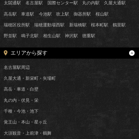
太閤通駅
名古屋駅
国際センター駅
丸の内駅
久屋大通駅
高岳駅
車道駅
今池駅
吹上駅
御器所駅
桜山駅
瑞穂区役所駅
瑞穂運動場西駅
新瑞橋駅
桜本町駅
鶴里駅
野並駅
鳴子北駅
相生山駅
神沢駅
徳重駅
エリアから探す
名古屋駅周辺
久屋大通・新栄町・矢場町
高岳・車道・白壁
丸の内・伏見・栄
千種・今池・池下
覚王山・本山・星ヶ丘
大須観音・上前津・鶴舞