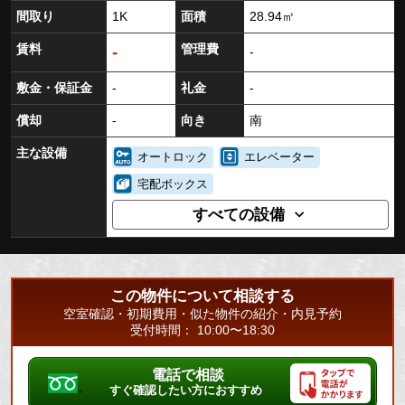
間取り
1K
面積
28.94㎡
賃料
管理費
-
-
敷金・保証金
-
礼金
-
償却
-
向き
南
主な設備
オートロック
エレベーター
宅配ボックス
すべての設備
この物件について相談する
空室確認・初期費用・似た物件の紹介・内見予約
受付時間： 10:00〜18:30
電話で相談
すぐ確認したい方におすすめ