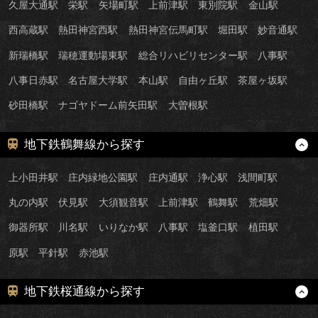
久屋大通駅
栄駅
矢場町駅
上前津駅
東別院駅
金山駅
西高蔵駅
熱田神宮西駅
熱田神宮伝馬町駅
堀田駅
妙音通駅
新瑞橋駅
瑞穂運動場東駅
総合リハビリセンター駅
八事駅
八事日赤駅
名古屋大学駅
本山駅
自由ヶ丘駅
茶屋ヶ坂駅
砂田橋駅
ナゴヤドーム前矢田駅
大曽根駅
地下鉄鶴舞線から探す
上小田井駅
庄内緑地公園駅
庄内通駅
浄心駅
浅間町駅
丸の内駅
伏見駅
大須観音駅
上前津駅
鶴舞駅
荒畑駅
御器所駅
川名駅
いりなか駅
八事駅
塩釜口駅
植田駅
原駅
平針駅
赤池駅
地下鉄桜通線から探す