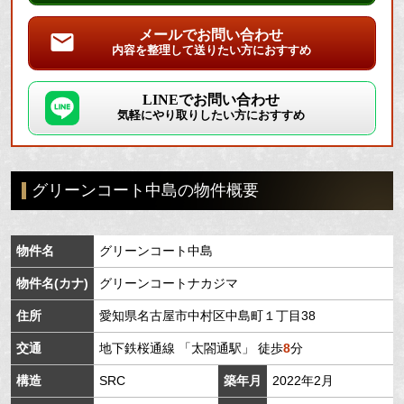
メールでお問い合わせ
内容を整理して送りたい方におすすめ
LINEでお問い合わせ
気軽にやり取りしたい方におすすめ
グリーンコート中島の物件概要
物件名
グリーンコート中島
物件名(カナ)
グリーンコートナカジマ
住所
愛知県
名古屋市中村区
中島町
１丁目38
交通
地下鉄桜通線
「
太閤通駅
」 徒歩
8
分
構造
SRC
築年月
2022年2月