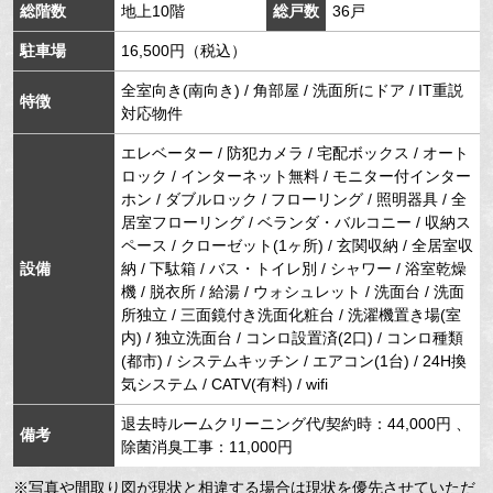
総階数
地上10階
総戸数
36戸
駐車場
16,500円（税込）
全室向き(南向き) / 角部屋 / 洗面所にドア / IT重説
特徴
対応物件
エレベーター / 防犯カメラ / 宅配ボックス / オート
ロック / インターネット無料 / モニター付インター
ホン / ダブルロック / フローリング / 照明器具 / 全
居室フローリング / ベランダ・バルコニー / 収納ス
ペース / クローゼット(1ヶ所) / 玄関収納 / 全居室収
設備
納 / 下駄箱 / バス・トイレ別 / シャワー / 浴室乾燥
機 / 脱衣所 / 給湯 / ウォシュレット / 洗面台 / 洗面
所独立 / 三面鏡付き洗面化粧台 / 洗濯機置き場(室
内) / 独立洗面台 / コンロ設置済(2口) / コンロ種類
(都市) / システムキッチン / エアコン(1台) / 24H換
気システム / CATV(有料) / wifi
退去時ルームクリーニング代/契約時：44,000円 、
備考
除菌消臭工事：11,000円
※写真や間取り図が現状と相違する場合は現状を優先させていただ