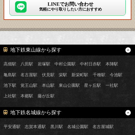
LINEでお問い合わせ
気軽にやり取りしたい方におすすめ
地下鉄東山線から探す
高畑駅
八田駅
岩塚駅
中村公園駅
中村日赤駅
本陣駅
亀島駅
名古屋駅
伏見駅
栄駅
新栄町駅
千種駅
今池駅
池下駅
覚王山駅
本山駅
東山公園駅
星ヶ丘駅
一社駅
上社駅
本郷駅
藤が丘駅
地下鉄名城線から探す
平安通駅
志賀本通駅
黒川駅
名城公園駅
名古屋城駅