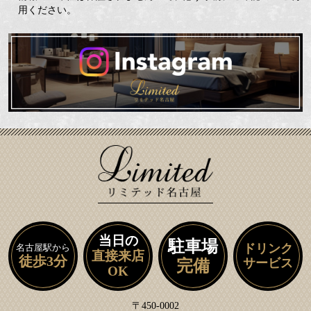
用ください。
当日の
駐車場
ドリンク
名古屋駅から
直接来店
徒歩3分
サービス
完備
OK
〒450-0002