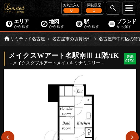
お気に入り
閲覧履歴
0
1
エリア
地図
駅
ブランド
から探す
から探す
から探す
から探す
リミテッド名古屋
名古屋市の賃貸物件
名古屋市中村区の賃
メイクスWアート名駅南Ⅲ 11階/1K
更新
07/01
－メイクスダブルアートメイエキミナミスリー－