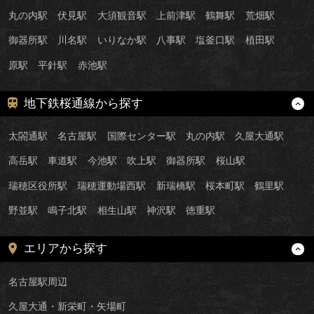
丸の内駅
伏見駅
大須観音駅
上前津駅
鶴舞駅
荒畑駅
御器所駅
川名駅
いりなか駅
八事駅
塩釜口駅
植田駅
原駅
平針駅
赤池駅
地下鉄桜通線から探す
太閤通駅
名古屋駅
国際センター駅
丸の内駅
久屋大通駅
高岳駅
車道駅
今池駅
吹上駅
御器所駅
桜山駅
瑞穂区役所駅
瑞穂運動場西駅
新瑞橋駅
桜本町駅
鶴里駅
野並駅
鳴子北駅
相生山駅
神沢駅
徳重駅
エリアから探す
名古屋駅周辺
久屋大通・新栄町・矢場町