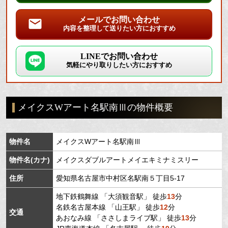
メールでお問い合わせ
内容を整理して送りたい方におすすめ
LINEでお問い合わせ
気軽にやり取りしたい方におすすめ
メイクスWアート名駅南Ⅲの物件概要
物件名
メイクスWアート名駅南Ⅲ
物件名(カナ)
メイクスダブルアートメイエキミナミスリー
住所
愛知県
名古屋市中村区
名駅南
５丁目5-17
地下鉄鶴舞線
「
大須観音駅
」 徒歩
13
分
名鉄名古屋本線
「
山王駅
」 徒歩
12
分
交通
あおなみ線
「
ささしまライブ駅
」 徒歩
13
分