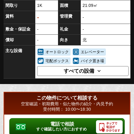
間取り
1K
面積
21.09㎡
賃料
管理費
-
-
敷金・保証金
-
礼金
-
償却
-
向き
北
主な設備
オートロック
エレベーター
宅配ボックス
バイク置き場
すべての設備
この物件について相談する
空室確認・初期費用・似た物件の紹介・内見予約
受付時間： 10:00〜18:30
電話で相談
すぐ確認したい方におすすめ