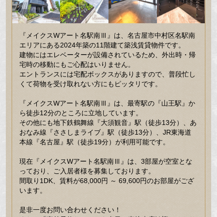
『メイクスWアート名駅南Ⅲ』は、名古屋市中村区名駅南
エリアにある2024年築の11階建て築浅賃貸物件です。
建物にはエレベーターが設備されているため、外出時・帰
宅時の移動にもご心配はいりません。
エントランスには宅配ボックスがありますので、普段忙し
くて荷物を受け取れない方にもピッタリです。
『メイクスWアート名駅南Ⅲ』は、最寄駅の『山王駅』か
ら徒歩12分のところに立地しています。
その他にも地下鉄鶴舞線『大須観音』駅（徒歩13分）、あ
おなみ線『ささしまライブ』駅（徒歩13分）、JR東海道
本線『名古屋』駅（徒歩19分）が利用可能です。
現在『メイクスWアート名駅南Ⅲ』は、3部屋が空室とな
っており、ご入居者様を募集しております。
間取り1DK、賃料が68,000円 ～ 69,600円のお部屋がござ
います。
是非一度お問い合わせください！