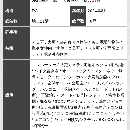
JR東海道本線
「
名古屋駅
」 徒歩
19
分
構造
RC
築年月
2024年8月
総階数
地上11階
総戸数
40戸
駐車場
-
ネコ可 / 犬可 / 単身者向け物件 / 名古屋駅前物件 /
特徴
単身女性向け物件 / 楽器可 / ペット可 / 洗面所にド
ア / IT重説対応物件
エレベーター / 防犯カメラ / 宅配ボックス / 駐輪場
/ バイク置き場 / オートロック / インターネット無
料 / モニター付インターホン / 火災報知器 / フロー
リング / 玄関ホール / 全居室フローリング / ベラン
ダ・バルコニー / 収納スペース / クローゼット(1ヶ
設備
所) / 下駄箱 / バス・トイレ別 / シャワー / 浴室乾燥
機 / 脱衣所 / 給湯 / ウォシュレット / 洗面台 / 洗面
所独立 / 洗濯機置き場(室内) / 独立洗面台 / コンロ
設置済(2口) / コンロ種類(都市) / システムキッチン
/ エアコン(1台) / 24H換気システム / BS / CS / wifi /
室内物干