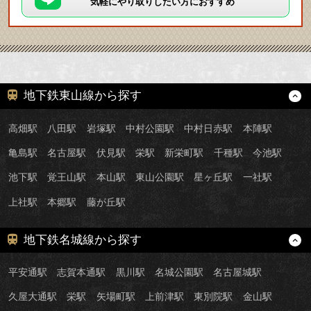
気軽にやり取りしたい方におすすめ
地下鉄東山線から探す
高畑駅
八田駅
岩塚駅
中村公園駅
中村日赤駅
本陣駅
亀島駅
名古屋駅
伏見駅
栄駅
新栄町駅
千種駅
今池駅
池下駅
覚王山駅
本山駅
東山公園駅
星ヶ丘駅
一社駅
上社駅
本郷駅
藤が丘駅
地下鉄名城線から探す
平安通駅
志賀本通駅
黒川駅
名城公園駅
名古屋城駅
久屋大通駅
栄駅
矢場町駅
上前津駅
東別院駅
金山駅