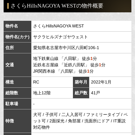
さくらHillsNAGOYA WESTの物件概要
物件名
さくらHillsNAGOYA WEST
物件名(カナ)
サクラヒルズナゴヤウェスト
住所
愛知県
名古屋市中川区
八田町
106-1
地下鉄東山線
「
八田駅
」 徒歩
1
分
交通
近鉄名古屋線
「
近鉄八田駅
」 徒歩
1
分
JR関西本線
「
八田駅
」 徒歩
1
分
構造
RC
築年月
2022年1月
総階数
地上12階
総戸数
41戸
駐車場
-
犬可 / 子供可 / 二人入居可 / ファミリータイプ / ペ
特徴
ット可 / 2面採光 / 角部屋 / 洗面所にドア / IT重説
対応物件