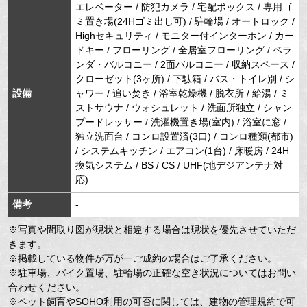
エレベーター / 防犯カメラ / 宅配ボックス / 専用ゴ
ミ置き場(24Hゴミ出し可) / 駐輪場 / オートロック /
Highセキュリティ / モニター付インターホン / カー
ドキー / フローリング / 全居室フローリング / ベラ
ンダ・バルコニー / 2面バルコニー / 収納スペース /
クローゼット(3ヶ所) / 下駄箱 / バス・トイレ別 / シ
設備
ャワー / 追い焚き / 浴室乾燥機 / 脱衣所 / 給湯 / ミ
ストサウナ / ウォシュレット / 洗面所独立 / シャン
プードレッサー / 洗濯機置き場(室内) / 浴室に窓 /
独立洗面台 / コンロ設置済(3口) / コンロ種類(都市)
/ システムキッチン / エアコン(1台) / 床暖房 / 24H
換気システム / BS / CS / UHF(地デジアンテナ対
応)
備考
-
※写真や間取り図が現状と相違する場合は現状を優先させていただ
きます。
※掲載している物件が万が一ご成約の場合はご了承ください。
※駐車場、バイク置場、駐輪場の正確な空き状況についてはお問い
合わせください。
※ペット飼育やSOHO利用の可否に関しては、建物の管理規約で可