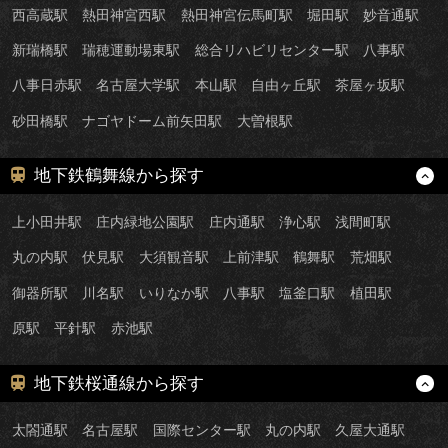
西高蔵駅
熱田神宮西駅
熱田神宮伝馬町駅
堀田駅
妙音通駅
新瑞橋駅
瑞穂運動場東駅
総合リハビリセンター駅
八事駅
八事日赤駅
名古屋大学駅
本山駅
自由ヶ丘駅
茶屋ヶ坂駅
砂田橋駅
ナゴヤドーム前矢田駅
大曽根駅
地下鉄鶴舞線から探す
上小田井駅
庄内緑地公園駅
庄内通駅
浄心駅
浅間町駅
丸の内駅
伏見駅
大須観音駅
上前津駅
鶴舞駅
荒畑駅
御器所駅
川名駅
いりなか駅
八事駅
塩釜口駅
植田駅
原駅
平針駅
赤池駅
地下鉄桜通線から探す
太閤通駅
名古屋駅
国際センター駅
丸の内駅
久屋大通駅