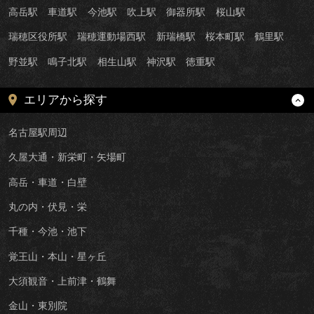
高岳駅
車道駅
今池駅
吹上駅
御器所駅
桜山駅
瑞穂区役所駅
瑞穂運動場西駅
新瑞橋駅
桜本町駅
鶴里駅
野並駅
鳴子北駅
相生山駅
神沢駅
徳重駅
エリアから探す
名古屋駅周辺
久屋大通・新栄町・矢場町
高岳・車道・白壁
丸の内・伏見・栄
千種・今池・池下
覚王山・本山・星ヶ丘
大須観音・上前津・鶴舞
金山・東別院