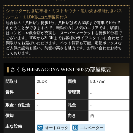
シャッター付き駐車場・ミストサウナ・追い炊き機能付きバス
ルーム・１LDK以上は床暖房付き
総合駅の「八田駅」徒歩1分。八田駅は名古屋駅まで電車で10分で
向かうことができますので、転勤の方に人気のエリアです。駅前に
はコンビニや飲食店が充実し、スーパーマーケットも徒歩10分程で
ございます。1DKから3LDKまでお客様のライフスタイルに合わせて
間取りをお選びいただけます。ペット飼育も可能、宅配ボックスな
ど人気の設備も整い、防犯の高さも魅力です。お問い合わせお待ち
しております。
さくらHillsNAGOYA WEST 903の部屋概要
間取り
2LDK
面積
53.77㎡
賃料
管理費
-
-
敷金・保証金
-
礼金
-
償却
-
向き
西
主な設備
オートロック
エレベーター