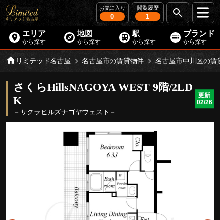
お気に入り
閲覧履歴
0
1
エリア
地図
駅
ブランド
から探す
から探す
から探す
から探す
リミテッド名古屋
名古屋市の賃貸物件
名古屋市中川区の賃
さくらHillsNAGOYA WEST 9階/2LD
更新
K
02/26
－サクラヒルズナゴヤウェスト－