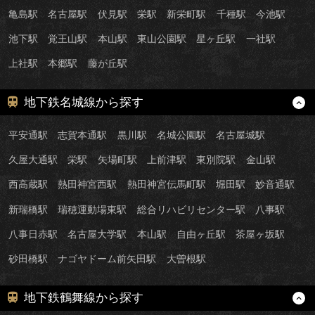
亀島駅
名古屋駅
伏見駅
栄駅
新栄町駅
千種駅
今池駅
池下駅
覚王山駅
本山駅
東山公園駅
星ヶ丘駅
一社駅
上社駅
本郷駅
藤が丘駅
地下鉄名城線から探す
平安通駅
志賀本通駅
黒川駅
名城公園駅
名古屋城駅
久屋大通駅
栄駅
矢場町駅
上前津駅
東別院駅
金山駅
西高蔵駅
熱田神宮西駅
熱田神宮伝馬町駅
堀田駅
妙音通駅
新瑞橋駅
瑞穂運動場東駅
総合リハビリセンター駅
八事駅
八事日赤駅
名古屋大学駅
本山駅
自由ヶ丘駅
茶屋ヶ坂駅
砂田橋駅
ナゴヤドーム前矢田駅
大曽根駅
地下鉄鶴舞線から探す