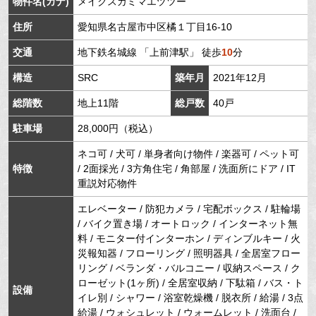
物件名(カナ)
メイクスカミマエヅツー
住所
愛知県
名古屋市中区
橘
１丁目16-10
交通
地下鉄名城線
「
上前津駅
」 徒歩
10
分
構造
SRC
築年月
2021年12月
総階数
地上11階
総戸数
40戸
駐車場
28,000円（税込）
ネコ可 / 犬可 / 単身者向け物件 / 楽器可 / ペット可
特徴
/ 2面採光 / 3方角住宅 / 角部屋 / 洗面所にドア / IT
重説対応物件
エレベーター / 防犯カメラ / 宅配ボックス / 駐輪場
/ バイク置き場 / オートロック / インターネット無
料 / モニター付インターホン / ディンブルキー / 火
災報知器 / フローリング / 照明器具 / 全居室フロー
リング / ベランダ・バルコニー / 収納スペース / ク
ローゼット(1ヶ所) / 全居室収納 / 下駄箱 / バス・ト
設備
イレ別 / シャワー / 浴室乾燥機 / 脱衣所 / 給湯 / 3点
給湯 / ウォシュレット / ウォームレット / 洗面台 /