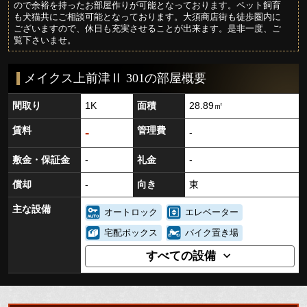
ので余裕を持ったお部屋作りが可能となっております。ペット飼育
も犬猫共にご相談可能となっております。大須商店街も徒歩圏内に
ございますので、休日も充実させることが出来ます。是非一度、ご
覧下さいませ。
メイクス上前津Ⅱ 301の部屋概要
間取り
1K
面積
28.89㎡
賃料
管理費
-
-
敷金・保証金
-
礼金
-
償却
-
向き
東
主な設備
オートロック
エレベーター
宅配ボックス
バイク置き場
すべての設備