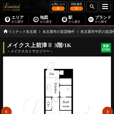
お気に入り
閲覧履歴
0
1
エリア
地図
駅
ブランド
から探す
から探す
から探す
から探す
リミテッド名古屋
名古屋市の賃貸物件
名古屋市中区の賃貸
メイクス上前津Ⅱ 3階/1K
更新
07/05
－メイクスカミマエヅツー－