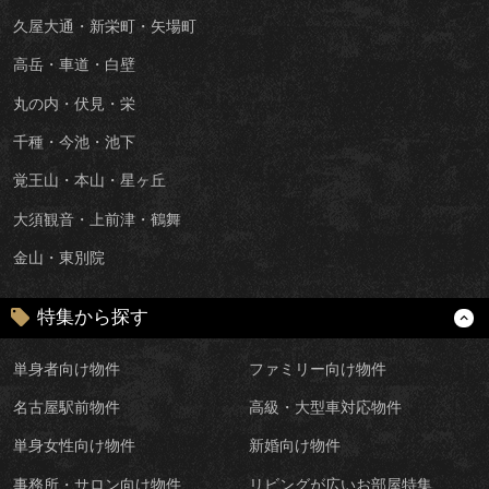
久屋大通・新栄町・矢場町
高岳・車道・白壁
丸の内・伏見・栄
千種・今池・池下
覚王山・本山・星ヶ丘
大須観音・上前津・鶴舞
金山・東別院
特集から探す
単身者向け物件
ファミリー向け物件
名古屋駅前物件
高級・大型車対応物件
単身女性向け物件
新婚向け物件
事務所・サロン向け物件
リビングが広いお部屋特集