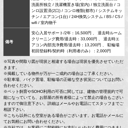
洗面所独立 / 洗濯機置き場(室内) / 独立洗面台 / コ
ンロ設置済(2口) / コンロ種類(都市) / システムキッ
チン / エアコン(1台) / 24H換気システム / BS / CS /
wifi / 室内物干
安心入居サポート/2年：16,500円 、 退去時ルーム
クリーニング費用/退去時：33,000円 、 退去時エ
備考
アコン内部洗浄費用/退去時：13,200円 、 駐輪場
初回登録料/契約時（利用者のみ）：2,000円
※写真や間取り図が現状と相違する場合は現状を優先させていただ
きます。
※掲載している物件が万が一ご成約の場合はご了承ください。
※駐車場、バイク置場、駐輪場の正確な空き状況についてはお問い
合わせください。
※ペット飼育やSOHO利用の可否に関しては、建物の管理規約で可
能になっていても、お部屋の所有者様によって禁止の場合もござい
ますので御注意下さい。詳細はメールやお電話にてスタッフまでご
相談下さい。
※こちら以外にも空室がある場合がございます。お電話かメールに
てお気軽にお問い合わせください。
※当社では、お客様にご契約時にお支払いいただく費用につきまし