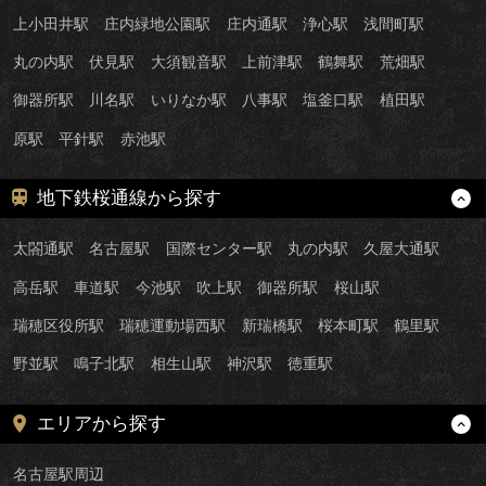
上小田井駅
庄内緑地公園駅
庄内通駅
浄心駅
浅間町駅
丸の内駅
伏見駅
大須観音駅
上前津駅
鶴舞駅
荒畑駅
御器所駅
川名駅
いりなか駅
八事駅
塩釜口駅
植田駅
原駅
平針駅
赤池駅
地下鉄桜通線から探す
太閤通駅
名古屋駅
国際センター駅
丸の内駅
久屋大通駅
高岳駅
車道駅
今池駅
吹上駅
御器所駅
桜山駅
瑞穂区役所駅
瑞穂運動場西駅
新瑞橋駅
桜本町駅
鶴里駅
野並駅
鳴子北駅
相生山駅
神沢駅
徳重駅
エリアから探す
名古屋駅周辺