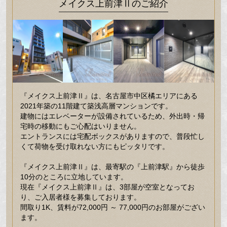
メイクス上前津Ⅱのご紹介
『メイクス上前津Ⅱ』は、名古屋市中区橘エリアにある
2021年築の11階建て築浅高層マンションです。
建物にはエレベーターが設備されているため、外出時・帰
宅時の移動にもご心配はいりません。
エントランスには宅配ボックスがありますので、普段忙し
くて荷物を受け取れない方にもピッタリです。
『メイクス上前津Ⅱ』は、最寄駅の『上前津駅』から徒歩
10分のところに立地しています。
現在『メイクス上前津Ⅱ』は、3部屋が空室となってお
り、ご入居者様を募集しております。
間取り1K、賃料が72,000円 ～ 77,000円のお部屋がござい
ます。