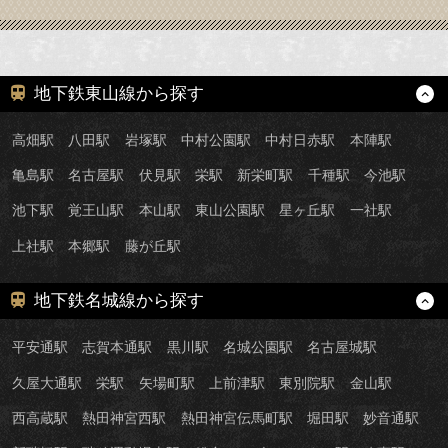
地下鉄東山線から探す
高畑駅
八田駅
岩塚駅
中村公園駅
中村日赤駅
本陣駅
亀島駅
名古屋駅
伏見駅
栄駅
新栄町駅
千種駅
今池駅
池下駅
覚王山駅
本山駅
東山公園駅
星ヶ丘駅
一社駅
上社駅
本郷駅
藤が丘駅
地下鉄名城線から探す
平安通駅
志賀本通駅
黒川駅
名城公園駅
名古屋城駅
久屋大通駅
栄駅
矢場町駅
上前津駅
東別院駅
金山駅
西高蔵駅
熱田神宮西駅
熱田神宮伝馬町駅
堀田駅
妙音通駅