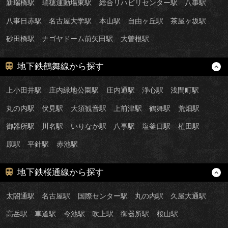
新瑞橋駅
瑞穂運動場東駅
総合リハビリセンター駅
八事駅
八事日赤駅
名古屋大学駅
本山駅
自由ヶ丘駅
茶屋ヶ坂駅
砂田橋駅
ナゴヤドーム前矢田駅
大曽根駅
地下鉄鶴舞線から探す
上小田井駅
庄内緑地公園駅
庄内通駅
浄心駅
浅間町駅
丸の内駅
伏見駅
大須観音駅
上前津駅
鶴舞駅
荒畑駅
御器所駅
川名駅
いりなか駅
八事駅
塩釜口駅
植田駅
原駅
平針駅
赤池駅
地下鉄桜通線から探す
太閤通駅
名古屋駅
国際センター駅
丸の内駅
久屋大通駅
高岳駅
車道駅
今池駅
吹上駅
御器所駅
桜山駅