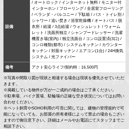
/ オートロック / インターネット無料 / モニター付
インターホン / フローリング / 全居室フローリング
/ ベランダ・バルコニー / 下駄箱 / バス・トイレ別 /
シャワー / 追い焚き / 浴室乾燥機 / オートバス / 脱
設備
衣所 / 給湯 / 3点給湯 / ウォシュレット / ウォーム
レット / 洗面所独立 / シャンプードレッサー / 洗濯
機置き場(室内) / 独立洗面台 / コンロ設置済(3口) /
コンロ種類(都市) / システムキッチン / カウンター
キッチン / 対面キッチン / エアコン(1台) / 24H換気
システム / 光ファイバー
備考
アクト安心ライフ/契約時：16,500円
※写真や間取り図が現状と相違する場合は現状を優先させていただ
きます。
※掲載している物件が万が一ご成約の場合はご了承ください。
※駐車場、バイク置場、駐輪場の正確な空き状況についてはお問い
合わせください。
※ペット飼育やSOHO利用の可否に関しては、建物の管理規約で可
能になっていても、お部屋の所有者様によって禁止の場合もござい
ますので御注意下さい。詳細はメールやお電話にてスタッフまでご
相談下さい。