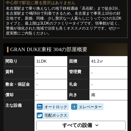
中心部で駅近に勝る贅沢はありません
名古屋駅まで乗り換えなしの地下鉄桜通線「高岳駅」まで徒歩2分。
名古屋駅まで4駅8分で到着できるため、名古屋まで事実上10分の好
立地です。新婚、同棲、少し贅沢な一人暮らしにうってつけの1LDK
タイプと、最上階は3LDKのファミリータイプです。領事館が近く、
警備が強化された地域で治安も良くオススメのエリアです。ぜひ一
度実際にご内覧ください。
GRAN DUKE東桜 304の部屋概要
間取り
1LDK
面積
41.2㎡
賃料
管理費
-
-
敷金・保証金
-
礼金
-
償却
-
向き
南
主な設備
オートロック
エレベーター
宅配ボックス
すべての設備