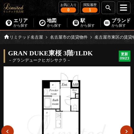
お気に入り
閲覧履歴
0
1
エリア
地図
駅
ブランド
から探す
から探す
から探す
から探す
リミテッド名古屋
名古屋市の賃貸物件
名古屋市東区の賃貸
GRAN DUKE東桜 3階/1LDK
更新
09/23
－グランデュークヒガシサクラ－