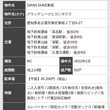
物件名
GRAN DUKE東桜
物件名(カナ)
グランデュークヒガシサクラ
住所
愛知県
名古屋市東区
東桜
２丁目9-27
地下鉄桜通線
「
高岳駅
」 徒歩
2
分
地下鉄東山線
「
新栄町駅
」 徒歩
9
分
交通
地下鉄東山線
「
栄駅
」 徒歩
10
分
地下鉄名城線
「
栄駅
」 徒歩
10
分
地下鉄桜通線
「
久屋大通駅
」 徒歩
9
分
構造
RC
築年月
2022年2月
総階数
地上14階
総戸数
50戸
駐車場
【平面】35,200円（税込）
二人入居可 / 2面採光 / 3方角住宅 / 全室向き(南向
特徴
き) / 角部屋 / 南向き部屋数2室 / 南面リビング / 洗
面所にドア / IT重説対応物件
エレベーター / 防犯カメラ / 宅配ボックス / 駐輪場