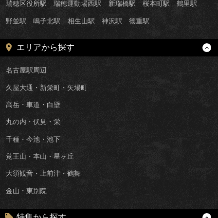
瑞穂区役所駅
瑞穂運動場西駅
新瑞橋駅
桜本町駅
鶴里駅
野並駅
鳴子北駅
相生山駅
神沢駅
徳重駅
エリアから探す
名古屋駅周辺
久屋大通・新栄町・矢場町
高岳・車道・白壁
丸の内・伏見・栄
千種・今池・池下
覚王山・本山・星ヶ丘
大須観音・上前津・鶴舞
金山・東別院
特集から探す