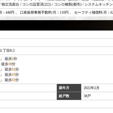
/ 独立洗面台 / コンロ設置済(2口) / コンロ種類(都市) / システムキッチン 
440円 、 口座振替事務手数料/月：110円 、 セーフティ補償料/月：627
１丁目8-2
駅
」 徒歩
2
分
 徒歩
10
分
駅
」 徒歩
12
分
駅
」 徒歩
13
分
駅
」 徒歩
13
分
築年月
2022年2月
総戸数
38戸