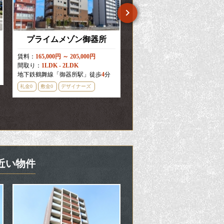
プライムメゾン御器所
プレサンスジェネ栄
賃料：
165,000円 ～ 205,000円
賃料：
60,000円 ～ 64,900円
間取り：
1LDK - 2LDK
間取り：
1R - 1K
地下鉄鶴舞線「御器所駅」徒歩
4
分
地下鉄名城線「矢場町駅」徒歩
4
礼金0
敷金0
デザイナーズ
礼金0
敷金0
分譲賃貸
近い物件