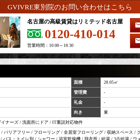
GVIVRE東別院のお問い合わせはこちら
名古屋の高級賃貸はリミテッド名古屋
0120-410-014
営業時間：10:00～18:30
面積
28.05㎡
管理費
-
礼金
-
向き
東
デザイナーズ / 洗面所にドア / IT重説対応物件
 バリアフリー / フローリング / 全居室フローリング / 収納スペース / 
/ バス・トイレ別 / シャワー / 浴室乾燥機 / 脱衣所 / 給湯 / 3点給湯 /