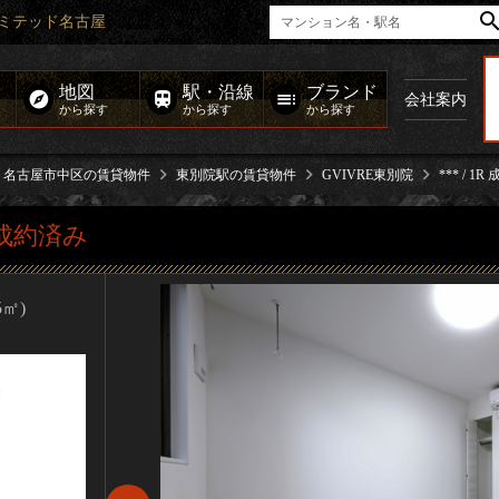
のリミテッド名古屋
地図
駅・沿線
ブランド
会社案内
から探す
から探す
から探す
名古屋市中区の賃貸物件
東別院駅の賃貸物件
GVIVRE東別院
*** / 1
R 成約済み
5㎡)