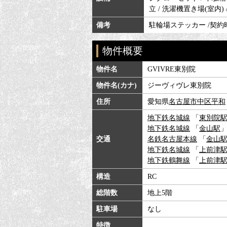
立 / 洗濯機置き場(室内) 
備考
駐輪場ステッカー /契約時：
物件概要
物件名
GVIVRE東別院
物件名(カナ)
ジーヴィヴレ東別院
住所
愛知県
名古屋市中区
平和
地下鉄名城線
「
東別院
地下鉄名城線
「
金山駅
」
交通
名鉄名古屋本線
「
金山
地下鉄名城線
「
上前津
地下鉄鶴舞線
「
上前津
構造
RC
総階数
地上5階
駐車場
なし
特徴