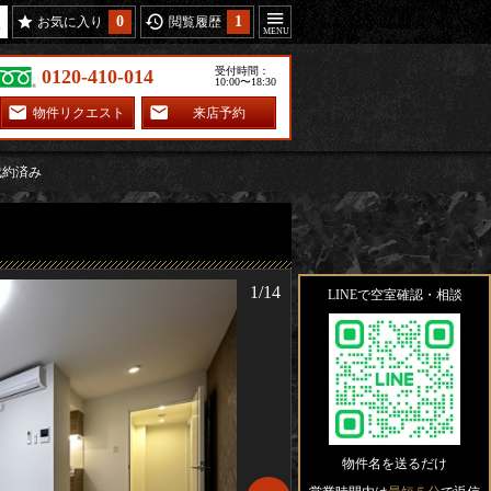
0
1
お気に入り
閲覧履歴
受付時間：
0120-410-014
10:00〜18:30
物件リクエスト
来店予約
R 成約済み
1/14
LINEで空室確認・相談
物件名を送るだけ