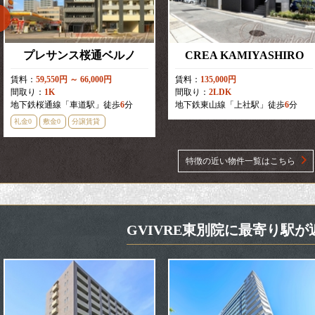
プレサンス桜通ベルノ
CREA KAMIYASHIRO
賃料：
59,550円 ～ 66,000円
賃料：
135,000円
間取り：
1K
間取り：
2LDK
地下鉄桜通線「車道駅」徒歩
6
分
地下鉄東山線「上社駅」徒歩
6
分
礼金0
敷金0
分譲賃貸
特徴の近い物件一覧はこちら
GVIVRE東別院に最寄り駅が