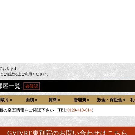
しております。
にご確認の上ご利用ください。
部屋一覧
要確認
間取り
面積
賃料
管理費
敷金・保証金
礼
新の空室情報をご確認下さい（TEL:
0120-410-014
）
GVIVRE東別院のお問い合わせはこちら