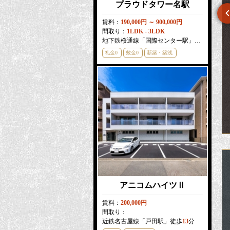
プラウドタワー名駅
賃料：
190,000円 ～ 900,000円
間取り：
1LDK - 3LDK
エルメディオ千種
タウンライフ覚王山
地下鉄桜通線「国際センター駅」徒歩
3
分
礼金0
敷金0
新築・築浅
賃料：
68,000円 ～ 70,000円
賃料：
105,000円
間取り：
1K
間取り：
1LDK
地下鉄桜通線「今池駅」徒歩
4
分
地下鉄東山線「覚王山駅」徒歩
4
分
敷金0
敷金0
アニコムハイツⅡ
賃料：
200,000円
間取り：
近鉄名古屋線「戸田駅」徒歩
13
分