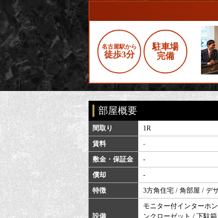
駐車場
名古屋駅から
徒歩3分
完備
部屋概要
間取り
1R
賃料
-
敷金・保証金
-
償却
-
特徴
3方角住宅 / 角部屋 / 
モニター付インターホン /
設備
ンクローゼット / 下駄箱 