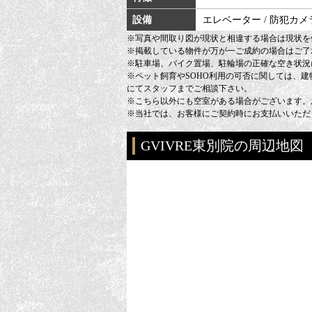
設備
エレベーター / 防犯カメラ
※写真や間取り図が現状と相違する場合は現状を
※掲載している物件が万が一ご成約の場合はご了
※駐車場、バイク置場、駐輪場の正確な空き状況
※ペット飼育やSOHO利用の可否に関しては、
にてスタッフまでご相談下さい。
※こちら以外にも空室がある場合がございます。
※当社では、お客様にご契約時にお支払いいただ
GVIVRE東別院の周辺地図