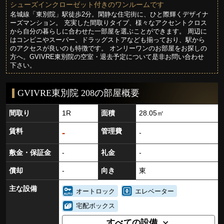
シューズインクローゼット付きのワンルームです
名城線「東別院」駅徒歩2分。閑静な住宅街に、ひと際輝くデザイナ
ーズマンション。 充実した間取りタイプ、様々なアクセントクロス
から自分の暮らしに合わせた一部屋を選ぶことができます。 周辺に
はコンビニやスーパー、ドラッグストアなども揃っており、駅から
のアクセスが良いのも特徴です。 オンリーワンのお部屋をお探しの
方へ。GVIVRE東別院の空室・退去予定について是非お問い合わせ
下さい。
GVIVRE東別院 208の部屋概要
間取り
1R
面積
28.05㎡
賃料
管理費
-
-
敷金・保証金
-
礼金
-
償却
-
向き
東
主な設備
オートロック
エレベーター
宅配ボックス
すべての設備