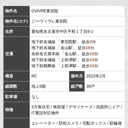
物件名
GVIVRE東別院
物件名(カナ)
ジーヴィヴレ東別院
住所
愛知県
名古屋市中区
平和
１丁目8-2
地下鉄名城線
「
東別院駅
」 徒歩
2
分
地下鉄名城線
「
金山駅
」 徒歩
10
分
交通
名鉄名古屋本線
「
金山駅
」 徒歩
12
分
地下鉄名城線
「
上前津駅
」 徒歩
13
分
地下鉄鶴舞線
「
上前津駅
」 徒歩
13
分
構造
RC
築年月
2022年2月
総階数
地上5階
総戸数
38戸
駐車場
なし
3方角住宅 / 角部屋 / デザイナーズ / 洗面所にドア /
特徴
IT重説対応物件
エレベーター / 防犯カメラ / 宅配ボックス / 駐輪場