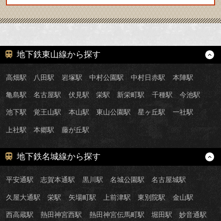
地下鉄東山線から探す
高畑駅
八田駅
岩塚駅
中村公園駅
中村日赤駅
本陣駅
亀島駅
名古屋駅
伏見駅
栄駅
新栄町駅
千種駅
今池駅
池下駅
覚王山駅
本山駅
東山公園駅
星ヶ丘駅
一社駅
上社駅
本郷駅
藤が丘駅
地下鉄名城線から探す
平安通駅
志賀本通駅
黒川駅
名城公園駅
名古屋城駅
久屋大通駅
栄駅
矢場町駅
上前津駅
東別院駅
金山駅
西高蔵駅
熱田神宮西駅
熱田神宮伝馬町駅
堀田駅
妙音通駅