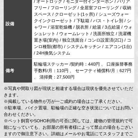
/ オートロック / モニター付インターホン / バリア
フリー / フローリング / 全居室フローリング / 収納
スペース / クローゼット(1ヶ所) / シューズウォー
クインクローゼット / 下駄箱 / バス・トイレ別 / シ
設備
ャワー / 浴室乾燥機 / 脱衣所 / 給湯 / 3点給湯 / ウォ
シュレット / ウォームレット / 洗面所独立 / 洗濯機
置き場(室内) / 独立洗面台 / コンロ設置済(2口) / コ
ンロ種類(都市) / システムキッチン / エアコン(1台)
/ 24H換気システム
駐輪場ステッカー /契約時：440円 、 口座振替事務
備考
手数料/月：110円 、 セーフティ補償料/月：627円
、 清掃費：27,500円
※写真や間取り図が現状と相違する場合は現状を優先させていただ
きます。
※掲載している物件が万が一ご成約の場合はご了承ください。
※駐車場、バイク置場、駐輪場の正確な空き状況についてはお問い
合わせください。
※ペット飼育やSOHO利用の可否に関しては、建物の管理規約で可
能になっていても、お部屋の所有者様によって禁止の場合もござい
ますので御注意下さい。詳細はメールやお電話にてスタッフまでご