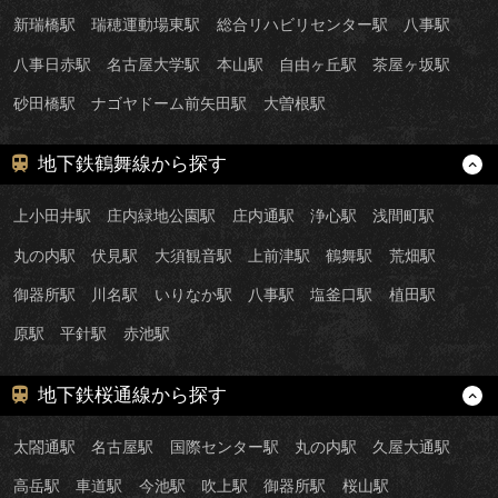
新瑞橋駅
瑞穂運動場東駅
総合リハビリセンター駅
八事駅
八事日赤駅
名古屋大学駅
本山駅
自由ヶ丘駅
茶屋ヶ坂駅
砂田橋駅
ナゴヤドーム前矢田駅
大曽根駅
地下鉄鶴舞線から探す
上小田井駅
庄内緑地公園駅
庄内通駅
浄心駅
浅間町駅
丸の内駅
伏見駅
大須観音駅
上前津駅
鶴舞駅
荒畑駅
御器所駅
川名駅
いりなか駅
八事駅
塩釜口駅
植田駅
原駅
平針駅
赤池駅
地下鉄桜通線から探す
太閤通駅
名古屋駅
国際センター駅
丸の内駅
久屋大通駅
高岳駅
車道駅
今池駅
吹上駅
御器所駅
桜山駅