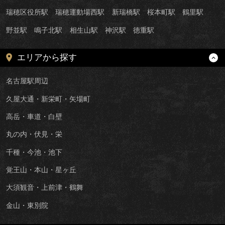
瑞穂区役所駅
瑞穂運動場西駅
新瑞橋駅
桜本町駅
鶴里駅
野並駅
鳴子北駅
相生山駅
神沢駅
徳重駅
エリアから探す
名古屋駅周辺
久屋大通・新栄町・矢場町
高岳・車道・白壁
丸の内・伏見・栄
千種・今池・池下
覚王山・本山・星ヶ丘
大須観音・上前津・鶴舞
金山・東別院