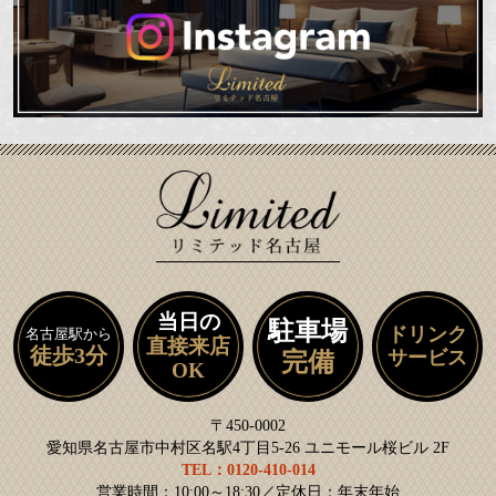
当日の
駐車場
ドリンク
名古屋駅から
直接来店
徒歩3分
サービス
完備
OK
〒450-0002
愛知県名古屋市中村区名駅4丁目5-26 ユニモール桜ビル 2F
TEL：0120-410-014
営業時間：10:00～18:30／定休日：年末年始