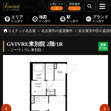
お気に入り
閲覧履歴
0
1
エリア
地図
駅
ブランド
から探す
から探す
から探す
から探す
リミテッド名古屋
名古屋市の賃貸物件
名古屋市中区の賃貸
GVIVRE東別院 2階/1R
更新
07/16
－ジーヴィヴレ東別院－