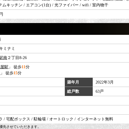
ムキッチン / エアコン(1台) / 光ファイバー / wifi / 室内物干
円
南
キミナミ
駅南
２丁目8-26
古屋駅
」 徒歩
11
分
駅
」 徒歩
15
分
築年月
2022年3月
総戸数
63戸
 / 宅配ボックス / 駐輪場 / オートロック / インターネット無料
優先させていただきます。