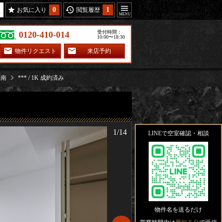
0
1
お気に入り
閲覧履歴
受付時間：
0120-410-014
10:00〜18:30
物件リクエスト
来店予約
駅南
*** / 1K 成約済み
1/14
LINEで空室確認・相談
物件名を送るだけ