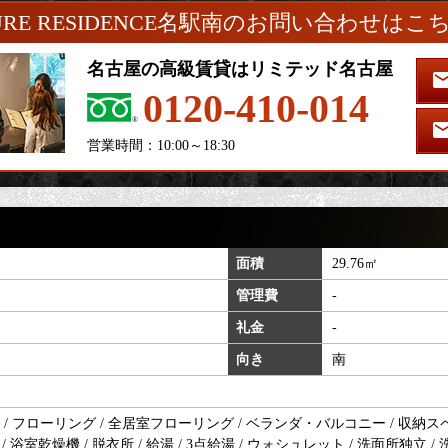
URE RESIDENCE名駅南のお問い合わせはこ
名古屋の高級賃貸はリミテッド名古屋
0120-410-014
営業時間：10:00～18:30
面積
29.76㎡
管理費
-
礼金
-
向き
南
フローリング / 全居室フローリング / ベランダ・バルコニー / 収納スペース
 浴室乾燥機 / 脱衣所 / 給湯 / 3点給湯 / ウォシュレット / 洗面所独立 / 