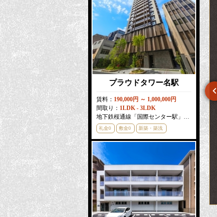
プラウドタワー名駅
賃料：
190,000円 ～ 1,000,000円
間取り：
1LDK - 3LDK
パルティール吹上アネックス
プレサンスグラン栄THE TOWER
地下鉄桜通線「国際センター駅」徒歩
3
分
礼金0
敷金0
新築・築浅
賃料：
56,000円 ～ 58,000円
賃料：
127,360円 ～ 203,060円
間取り：
1R
間取り：
2LDK
地下鉄桜通線「吹上駅」徒歩
3
分
地下鉄東山線「栄駅」徒歩
5
分
敷金0
分譲賃貸
敷金0
新築・築浅
分譲賃貸