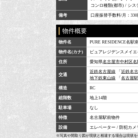
コンロ種類(都市) / システ
備考
口座振替手数料/月：330
物件概要
物件名
PURE RESIDENCE名駅
物件名(カナ)
ピュアレジデンスメイエ
住所
愛知県
名古屋市中村区
名
近鉄名古屋線
「
近鉄名
交通
地下鉄東山線
「
名古屋
構造
RC
総階数
地上14階
駐車場
なし
特徴
名古屋駅前物件
設備
エレベーター / 防犯カメラ
※写真や間取り図が現状と相違する場合は現状を