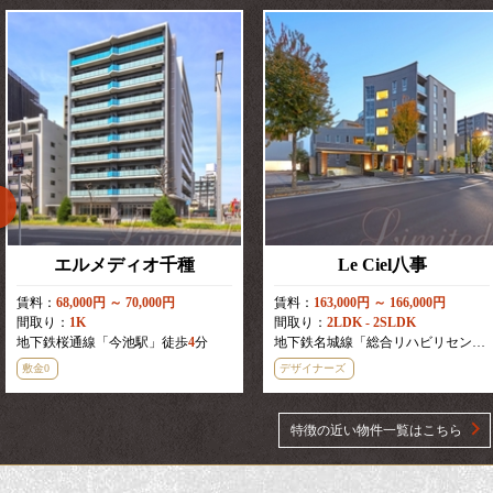
エルメディオ千種
Le Ciel八事
賃料：
68,000円 ～ 70,000円
賃料：
163,000円 ～ 166,000円
間取り：
1K
間取り：
2LDK - 2SLDK
地下鉄桜通線「今池駅」徒歩
4
分
地下鉄名城線「総合リハビリセンター駅」徒歩
敷金0
デザイナーズ
特徴の近い物件一覧はこちら