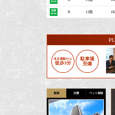
08/06
更新
B
11階
1K
08/06
P
駐車場
名古屋駅から
徒歩3分
完備
新築
分譲
ペット相談