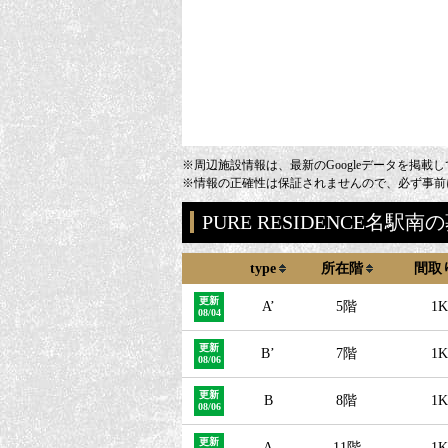
※周辺施設情報は、最新のGoogleデータを掲載
※情報の正確性は保証されませんので、必ず事前
PURE RESIDENCE名
type
所在階
間取
更新
A’
5階
1K
08/04
更新
B’
7階
1K
08/06
更新
B
8階
1K
08/06
更新
A
11階
1K