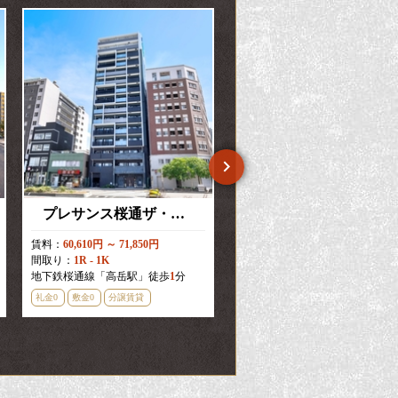
プレサンス桜通ザ・タイムズ
プレサンスTHE新栄
賃料：
60,610円 ～ 71,850円
賃料：
57,450円 ～ 158,850円
間取り：
1R - 1K
間取り：
1K - 2LDK
地下鉄桜通線「高岳駅」徒歩
5
分
1
分
地下鉄東山線「新栄町駅」徒歩
3
礼金0
敷金0
分譲賃貸
礼金0
敷金0
新築・築浅