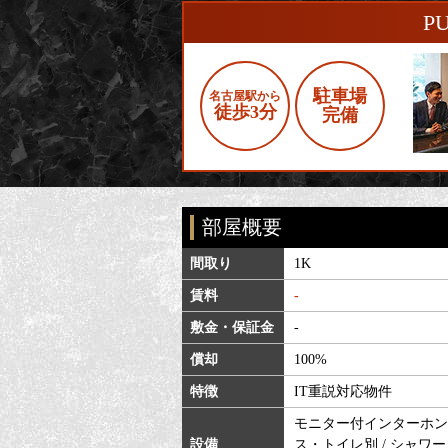
P
駐車場
名古屋駅から
徒歩3分
完備
部屋概要
間取り
1K
賃料
-
敷金・保証金
-
償却
100%
特徴
IT重説対応物件
モニター付インターホン / 
設備
ス・トイレ別 / シャワー /