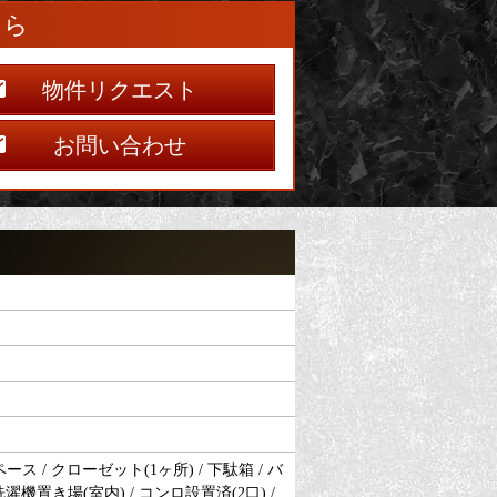
ちら
物件リクエスト
お問い合わせ
 / クローゼット(1ヶ所) / 下駄箱 / バ
洗濯機置き場(室内) / コンロ設置済(2口) /