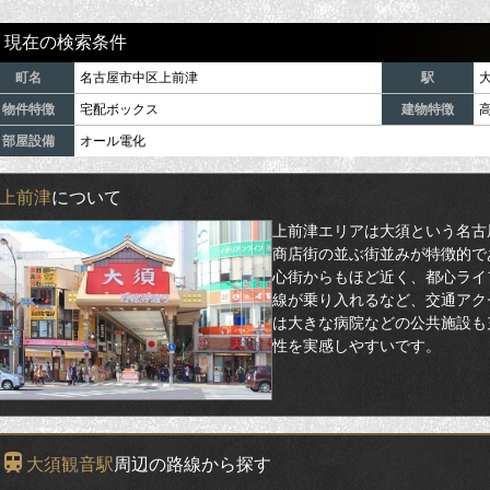
現在の検索条件
町名
名古屋市中区上前津
駅
物件特徴
宅配ボックス
建物特徴
部屋設備
オール電化
上前津
について
上前津エリアは大須という名古
商店街の並ぶ街並みが特徴的で
心街からもほど近く、都心ライ
線が乗り入れるなど、交通アク
は大きな病院などの公共施設も
性を実感しやすいです。
大須観音駅
周辺の路線から探す