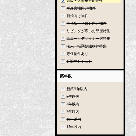
高級・大型車対応物件
単身女性向け物件
新婚向け物件
事務所・サロン向け物件
リビングが広いお部屋特集
ユニークデザイナーズ特集
法人・転勤歓迎物件特集
専任物件あり
分譲マンション
築年数
新築/1年以内
3年以内
5年以内
7年以内
10年以内
15年以内