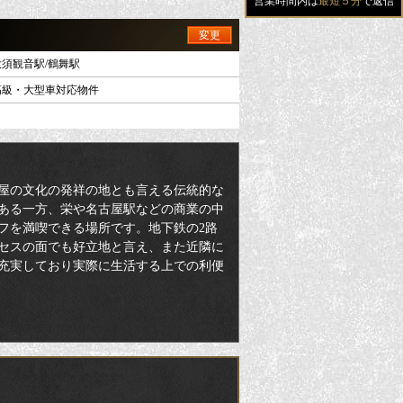
営業時間内は
最短５分
で返信
変更
大須観音駅/鶴舞駅
高級・大型車対応物件
屋の文化の発祥の地とも言える伝統的な
ある一方、栄や名古屋駅などの商業の中
フを満喫できる場所です。地下鉄の2路
セスの面でも好立地と言え、また近隣に
充実しており実際に生活する上での利便