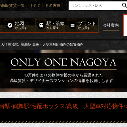
件高級賃貸一覧｜リミテッド名古屋
地図
駅・沿線
ブランド
会社案内
から探す
から探す
から探す
大須観音駅、鶴舞駅 高級・大型車対応物件の賃貸物件
43万件あまりの物件情報の中から厳選された
高級賃貸・デザイナーズマンションの情報をお届けします。
音駅/鶴舞駅/宅配ボックス/高級・大型車対応物件