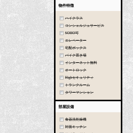
物件特徴
ハイクラス
コンシェルジュサービス
SOHO可
エレベーター
宅配ボックス
バイク置き場
インターネット無料
オートロック
Highセキュリティ
トランクルーム
タワーマンション
部屋設備
食器洗乾燥機
対面キッチン