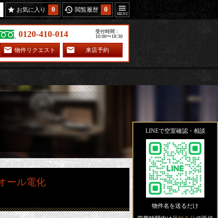
0
0
お気に入り
閲覧履歴
受付時間：
0120-410-014
10:00〜18:30
物件リクエスト
来店予約
LINEで空室確認・相談
/オール電化
物件名を送るだけ