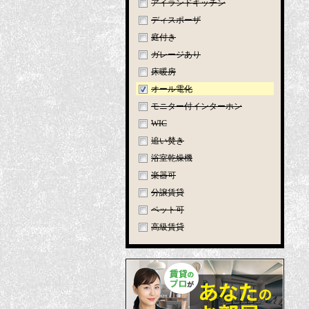
アイランドキッチン
ディスポーザ
庭付き
ガレージあり
床暖房
オール電化
モニター付インターホン
WIC
追い焚き
浴室乾燥機
楽器可
分譲賃貸
ペット可
高級賃貸