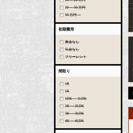
15 ～ 20 万円
20 ～ 50 万円
50 万円 ～
初期費用
敷金なし
礼金なし
フリーレント
間取り
1R
1K
1DK ～ 1LDK
2K ～ 2LDK
3K ～ 3LDK
4K ～ 4LDK