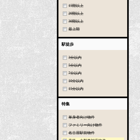
15階以上
20階以上
30階以上
最上階
駅徒歩
3分以内
5分以内
7分以内
10分以内
15分以内
特集
単身者向け物件
ファミリー向け物件
名古屋駅前物件