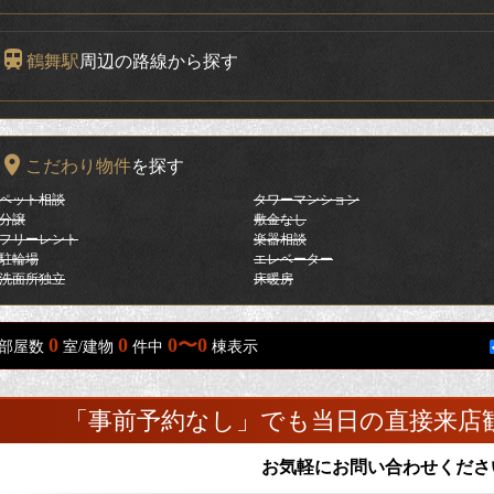
鶴舞駅
周辺の路線から探す
こだわり物件
を探す
ペット相談
タワーマンション
分譲
敷金なし
フリーレント
楽器相談
駐輪場
エレベーター
洗面所独立
床暖房
0
0
0〜0
部屋数
室/建物
件中
棟表示
「事前予約なし」でも当日の直接来店
お気軽にお問い合わせくださ