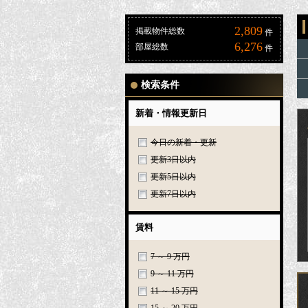
2,809
掲載物件総数
件
6,276
部屋総数
件
検索条件
新着・情報更新日
今日の新着・更新
更新3日以内
更新5日以内
更新7日以内
賃料
7 ～ 9 万円
9 ～ 11 万円
11 ～ 15 万円