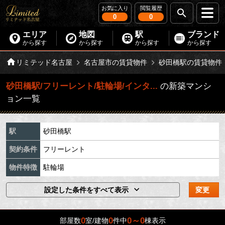
お気に入り
閲覧履歴
0
0
エリア
地図
駅
ブランド
から探す
から探す
から探す
から探す
リミテッド名古屋
名古屋市の賃貸物件
砂田橋駅の賃貸物件
砂田橋駅/フリーレント/駐輪場/インタ...
の新築マンシ
ョン一覧
駅
砂田橋駅
契約条件
フリーレント
物件特徴
駐輪場
設定した条件をすべて表示
変更
0
0
0～0
部屋数
室/建物
件中
棟表示