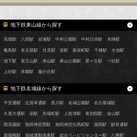
地下鉄東山線から探す
高畑駅
八田駅
岩塚駅
中村公園駅
中村日赤駅
本陣駅
亀島駅
名古屋駅
伏見駅
栄駅
新栄町駅
千種駅
今池駅
池下駅
覚王山駅
本山駅
東山公園駅
星ヶ丘駅
一社駅
上社駅
本郷駅
藤が丘駅
地下鉄名城線から探す
平安通駅
志賀本通駅
黒川駅
名城公園駅
名古屋城駅
久屋大通駅
栄駅
矢場町駅
上前津駅
東別院駅
金山駅
西高蔵駅
熱田神宮西駅
熱田神宮伝馬町駅
堀田駅
妙音通駅
新瑞橋駅
瑞穂運動場東駅
総合リハビリセンター駅
八事駅