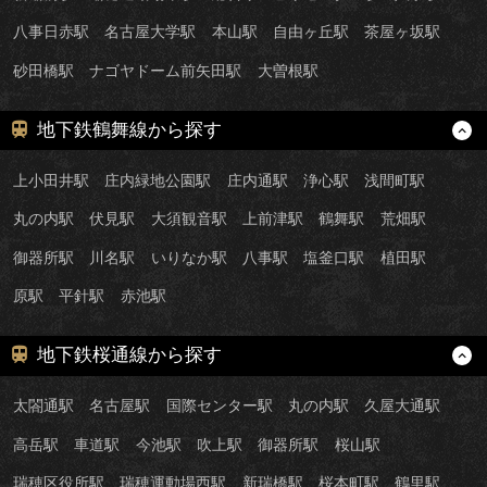
八事日赤駅
名古屋大学駅
本山駅
自由ヶ丘駅
茶屋ヶ坂駅
砂田橋駅
ナゴヤドーム前矢田駅
大曽根駅
地下鉄鶴舞線から探す
上小田井駅
庄内緑地公園駅
庄内通駅
浄心駅
浅間町駅
丸の内駅
伏見駅
大須観音駅
上前津駅
鶴舞駅
荒畑駅
御器所駅
川名駅
いりなか駅
八事駅
塩釜口駅
植田駅
原駅
平針駅
赤池駅
地下鉄桜通線から探す
太閤通駅
名古屋駅
国際センター駅
丸の内駅
久屋大通駅
高岳駅
車道駅
今池駅
吹上駅
御器所駅
桜山駅
瑞穂区役所駅
瑞穂運動場西駅
新瑞橋駅
桜本町駅
鶴里駅