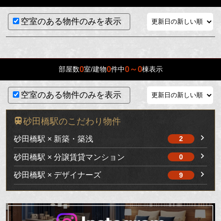
空室のある物件のみを表示
0
0
0～0
部屋数
室/建物
件中
棟表示
空室のある物件のみを表示
砂田橋駅のこだわり物件
砂田橋駅 × 新築・築浅
2
砂田橋駅 × 分譲賃貸マンション
0
砂田橋駅 × デザイナーズ
9