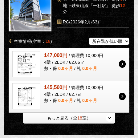
地下鉄東山線「一社駅」 徒歩
12
分
RC/2026年2月/63戸
空室情報(空室：
18
)
147,000円
/ 管理費 10,000円
4階 / 2LDK / 62.65㎡
敷・保
0.0ヶ月
/ 礼
0.0ヶ月
145,500円
/ 管理費 10,000円
4階 / 2LDK / 62.7㎡
敷・保
0.0ヶ月
/ 礼
0.0ヶ月
もっと見る（全
18
室）