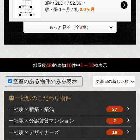
3階 / 2LDK / 52.36㎡
敷・保 1ヶ月 / 礼
0.0ヶ月
もっと見る（全
9
室）
48
10
1～10
部屋数
室/建物
件中
棟表示
空室のある物件のみを表示
一社駅のこだわり物件
一社駅 × 新築・築浅
37
一社駅 × 分譲賃貸マンション
2
一社駅 × デザイナーズ
16