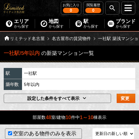
お気に入り
閲覧履歴
0
0
エリア
地図
駅
ブランド
から探す
から探す
から探す
から探す
リミテッド名古屋
名古屋市の賃貸物件
一社駅 築浅マンショ
一社駅/5年以内
の新築マンション一覧
駅
一社駅
築年数
5年以内
設定した条件をすべて表示
変更
48
10
1～10
部屋数
室/建物
件中
棟表示
空室のある物件のみを表示