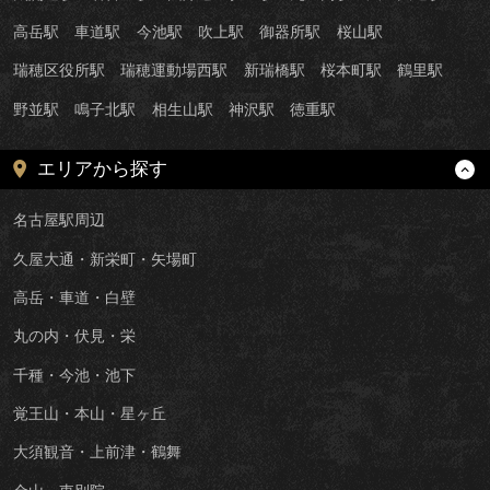
高岳駅
車道駅
今池駅
吹上駅
御器所駅
桜山駅
瑞穂区役所駅
瑞穂運動場西駅
新瑞橋駅
桜本町駅
鶴里駅
野並駅
鳴子北駅
相生山駅
神沢駅
徳重駅
エリアから探す
名古屋駅周辺
久屋大通・新栄町・矢場町
高岳・車道・白壁
丸の内・伏見・栄
千種・今池・池下
覚王山・本山・星ヶ丘
大須観音・上前津・鶴舞