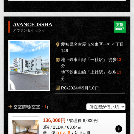
AVANCE ISSHA
更新
08/07
アヴァンセイッシャ
愛知県名古屋市名東区一社４丁目
149
地下鉄東山線「一社駅」 徒歩
13
分
地下鉄東山線「上社駅」 徒歩
13
分
RC/2024年9月/10戸
空室情報(空室：
1
)
136,000円
/ 管理費 6,000円
3階 / 2LDK / 63.84㎡
敷・保
0.0ヶ月
/ 礼 2ヶ月