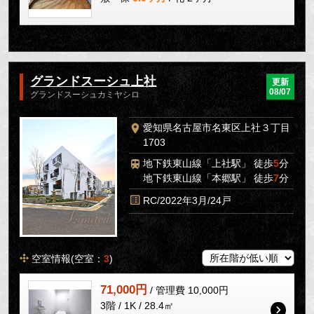
グランドスーシュ上社
更新
08/07
グランドスーシュカミヤシロ
愛知県名古屋市名東区上社３丁目
1703
地下鉄東山線「上社駅」 徒歩
5
分
地下鉄東山線「本郷駅」 徒歩
7
分
RC/2022年3月/24戸
空室情報(空室：
3
)
71,000円
/ 管理費 10,000円
3階 / 1K / 28.4㎡