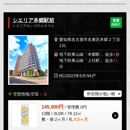
シエリア本郷駅前
更新
08/07
シエリアホンゴウエキマエ
愛知県名古屋市名東区本郷２丁目
131
地下鉄東山線「本郷駅」 徒歩
1
分
地下鉄東山線「上社駅」 徒歩
11
分
RC/2022年9月/94戸
空室情報(空室：
1
)
145,000円
/ 管理費 0円
13階 / 3LDK / 78.12㎡
敷・保 2ヶ月 / 礼
0.0ヶ月