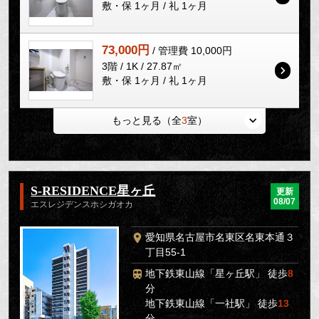
敷・保 1ヶ月 / 礼 1ヶ月
73,000円
/ 管理費 10,000円
3階 / 1K / 27.87㎡
敷・保 1ヶ月 / 礼 1ヶ月
もっと見る（全
3
室）
S-RESIDENCE星ヶ丘
更新
08/07
エスレジデンスホシガオカ
愛知県名古屋市名東区名東本通３
丁目55-1
地下鉄東山線「星ヶ丘駅」 徒歩
8
分
地下鉄東山線「一社駅」 徒歩
13
分