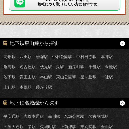
気軽にやり取りしたい方におすすめ
地下鉄東山線から探す
高畑駅
八田駅
岩塚駅
中村公園駅
中村日赤駅
本陣駅
亀島駅
名古屋駅
伏見駅
栄駅
新栄町駅
千種駅
今池駅
池下駅
覚王山駅
本山駅
東山公園駅
星ヶ丘駅
一社駅
上社駅
本郷駅
藤が丘駅
地下鉄名城線から探す
平安通駅
志賀本通駅
黒川駅
名城公園駅
名古屋城駅
久屋大通駅
栄駅
矢場町駅
上前津駅
東別院駅
金山駅