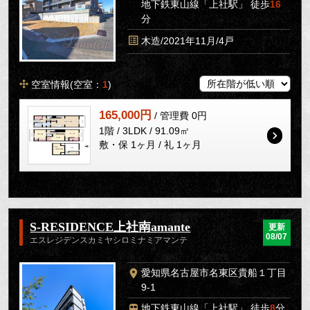
地下鉄東山線「上社駅」 徒歩
16
分
木造/2021年11月/4戸
空室情報(空室：
1
)
165,000円
/ 管理費 0円
1階 / 3LDK / 91.09㎡
敷・保 1ヶ月 / 礼 1ヶ月
S-RESIDENCE上社南amante
更新
08/07
エスレジデンスカミヤシロミナミアマンテ
愛知県名古屋市名東区貴船１丁目
9-1
地下鉄東山線「上社駅」 徒歩
8
分