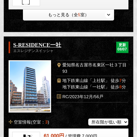
もっと見る（全
5
室）
S-RESIDENCE一社
更新
08/07
エスレジデンスイッシャ
愛知県名古屋市名東区一社３丁目
93
地下鉄東山線「上社駅」 徒歩
7
分
地下鉄東山線「一社駅」 徒歩
8
分
RC/2023年12月/56戸
空室情報(空室：
3
)
61,000円
/ 管理費 7,000円