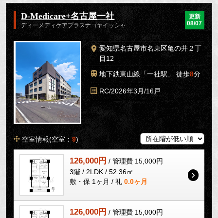
D-Medicare+名古屋一社
更新
08/07
ディーメディケアプラスナゴヤイッシャ
愛知県名古屋市名東区亀の井２丁
目12
地下鉄東山線「一社駅」 徒歩
8
分
RC/2026年3月/16戸
空室情報(空室：
9
)
126,000円
/ 管理費 15,000円
3階 / 2LDK / 52.36㎡
敷・保 1ヶ月 / 礼
0.0ヶ月
126,000円
/ 管理費 15,000円