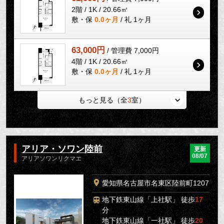
2階 / 1K / 20.66㎡
敷・保
0.0ヶ月
/ 礼 1ヶ月
63,000円
/ 管理費 7,000円
4階 / 1K / 20.66㎡
敷・保
0.0ヶ月
/ 礼 1ヶ月
もっと見る（全
3
室）
アリア・ソワン陸前
更新
08/07
アリアソワンリクマエ
愛知県名古屋市名東区陸前町1207
地下鉄東山線「上社駅」 徒歩
17
分
地下鉄東山線「一社駅」 徒歩
20