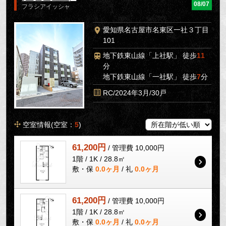
08/07
フラシアイッシャ
愛知県名古屋市名東区一社３丁目
101
地下鉄東山線「上社駅」 徒歩
11
分
地下鉄東山線「一社駅」 徒歩
7
分
RC/2024年3月/30戸
空室情報(空室：
5
)
61,200円
/ 管理費 10,000円
1階 / 1K / 28.8㎡
敷・保
0.0ヶ月
/ 礼
0.0ヶ月
61,200円
/ 管理費 10,000円
1階 / 1K / 28.8㎡
敷・保
0.0ヶ月
/ 礼
0.0ヶ月