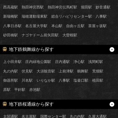
西高蔵駅
熱田神宮西駅
熱田神宮伝馬町駅
堀田駅
妙音通駅
新瑞橋駅
瑞穂運動場東駅
総合リハビリセンター駅
八事駅
八事日赤駅
名古屋大学駅
本山駅
自由ヶ丘駅
茶屋ヶ坂駅
砂田橋駅
ナゴヤドーム前矢田駅
大曽根駅
地下鉄鶴舞線から探す
上小田井駅
庄内緑地公園駅
庄内通駅
浄心駅
浅間町駅
丸の内駅
伏見駅
大須観音駅
上前津駅
鶴舞駅
荒畑駅
御器所駅
川名駅
いりなか駅
八事駅
塩釜口駅
植田駅
原駅
平針駅
赤池駅
地下鉄桜通線から探す
太閤通駅
名古屋駅
国際センター駅
丸の内駅
久屋大通駅