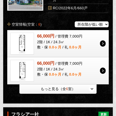
RC/2022年6月/660戸
空室情報(空室：
6
)
66,000円
/ 管理費 7,000円
2階 / 1K / 24.3㎡
敷・保
0.0ヶ月
/ 礼
0.0ヶ月
66,000円
/ 管理費 7,000円
2階 / 1K / 24.3㎡
敷・保
0.0ヶ月
/ 礼
0.0ヶ月
もっと見る（全
6
室）
フラシア一社
更新