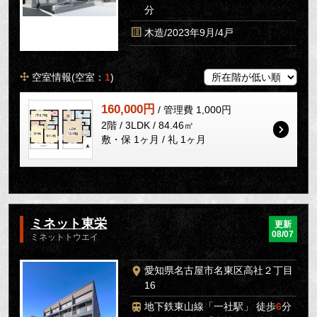
分
木造/2023年9月/4戸
空室情報(空室：
1
)
160,000円
/ 管理費 1,000円
2階 / 3LDK / 84.46㎡
敷・保 1ヶ月 / 礼 1ヶ月
ミネット東栄
更新
08/07
ミネットトウエイ
愛知県名古屋市名東区高社２丁目
16
地下鉄東山線「一社駅」 徒歩
6
分